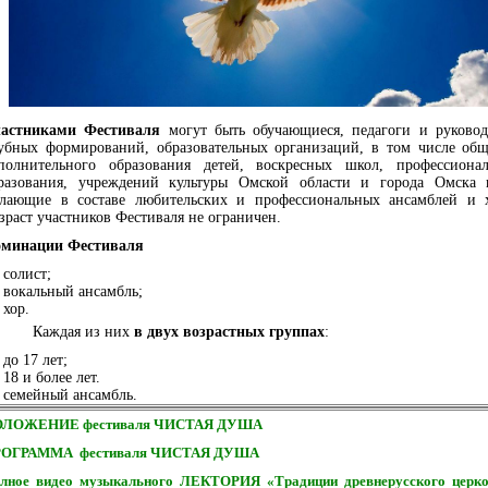
астниками Фестиваля
могут быть обучающиеся, педагоги и руково
убных формирований, образовательных организаций, в том числе общ
полнительного образования детей, воскресных школ, профессионал
разования, учреждений культуры Омской области и города Омска 
лающие в составе любительских и профессиональных ансамблей и х
зраст участников Фестиваля не ограничен.
минации Фестиваля
солист;
вокальный ансамбль;
хор.
Каждая из них
в двух возрастных группах
:
до 17 лет;
18 и более лет.
семейный ансамбль.
ОЛОЖЕНИЕ фестиваля ЧИСТАЯ ДУША
ОГРАММА фестиваля ЧИСТАЯ ДУША
лное видео музыкального ЛЕКТОРИЯ «Традиции древнерусского церко