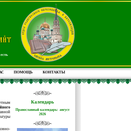
 есть
АС
ПОМОЩЬ
КОНТАКТЫ
Календарь
тным
йного
Православный календарь: август
авной
2026
ьтуры
овно-