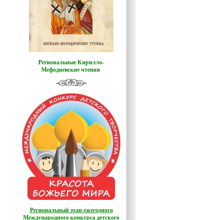
Региональные Кирилло-
Мефодиевские чтения
Региональный этап ежегодного
Международного конкурса детского