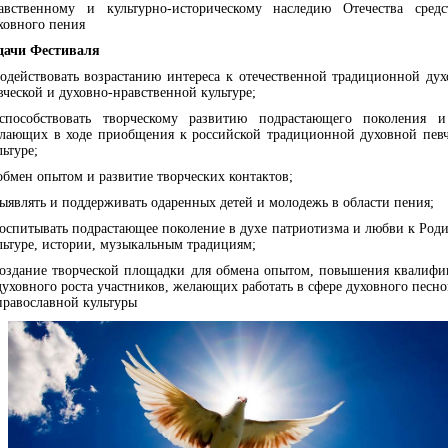
авственному и культурно-историческому наследию Отечества средс
ховного пения
дачи Фестиваля
содействовать возрастанию интереса к отечественной традиционной ду
вческой и духовно-нравственной культуре;
способствовать творческому развитию подрастающего поколения и
лающих в ходе приобщения к российской традиционной духовной певч
льтуре;
обмен опытом и развитие творческих контактов;
выявлять и поддерживать одаренных детей и молодежь в области пения;
воспитывать подрастающее поколение в духе патриотизма и любви к Роди
льтуре, истории, музыкальным традициям;
создание творческой площадки для обмена опытом, повышения квалиф
духовного роста участников, желающих работать в сфере духовного песн
православной культуры