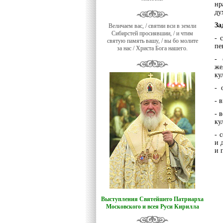
нр
ду
За
Величаем вас, / святии вси в земли
Сибирстей просиявшии, / и чтим
- 
святую память вашу, / вы бо молите
пе
за нас / Христа Бога нашего.
- 
же
ку
- 
- 
- 
ку
- 
и 
и 
Выступления Святейшего Патриарха
Московского и всея Руси Кирилла