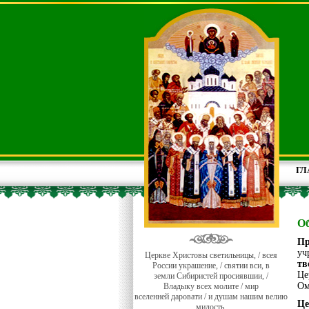
ГЛ
Об
Пр
уч
Церкве Христовы светильницы, / всея
тв
России украшение, / святии вси, в
Це
земли Сибиристей просиявшии, /
Ом
Владыку всех молите / мир
вселенней даровати / и душам нашим велию
Ц
милость.