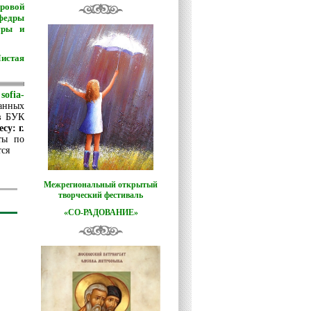
ровой
федры
уры и
Чистая
и
sofia-
занных
в БУК
су: г.
ты по
тся
Межрегиональный открытый
творческий фестиваль
«СО-РАДОВАНИЕ»