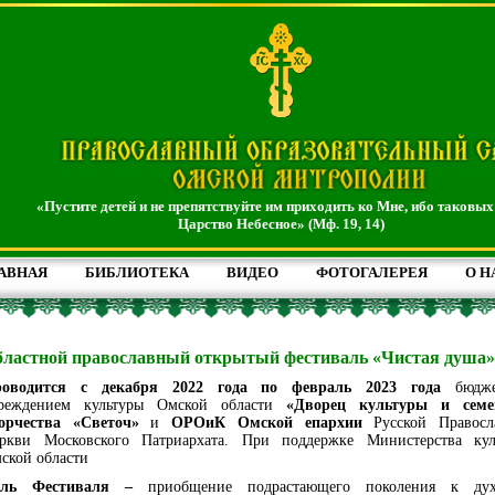
«Пустите детей и не препятствуйте им приходить ко Мне, ибо таковых
Царство Небесное» (Мф. 19, 14)
АВНАЯ
БИБЛИОТЕКА
ВИДЕО
ФОТОГАЛЕРЕЯ
О Н
ластной православный открытый фестиваль «Чистая душа»
оводится с декабря 2022 года по февраль 2023 года
бюдже
реждением культуры Омской области
«Дворец культуры и семе
орчества «Светоч»
и
ОРОиК Омской епархии
Русской Правосл
ркви Московского Патриархата. При поддержке Министерства кул
ской области
ель Фестиваля –
приобщение подрастающего поколения к дух