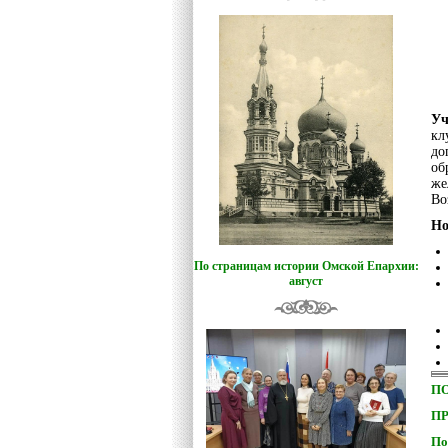
Уч
кл
до
об
же
Во
Но
По страницам истории Омской Епархии:
август
П
ПР
По