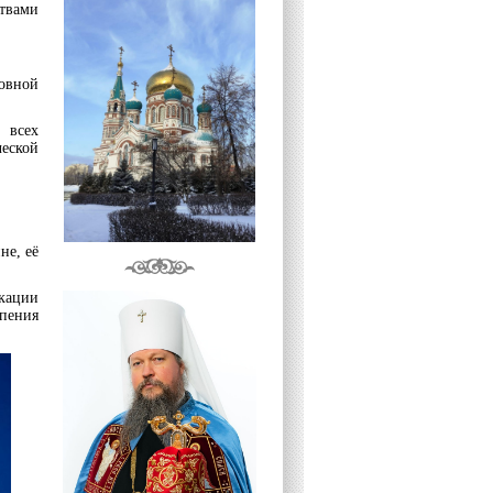
твами
ховной
 всех
еской
не, её
икации
опения