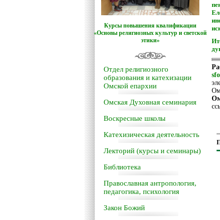
пе
Ел
ин
Курсы повышения квалификации
ис
«Основы религиозных культур и светской
этики»
Ит
ду
Ра
Отдел религиозного
sf
образования и катехизации
эл
Омской епархии
Ом
Ом
Омская Духовная семинария
сс
Воскресные школы
Катехизическая деятельность
П
Лекторий (курсы и семинары)
Библиотека
Православная антропология,
педагогика, психология
Закон Божий