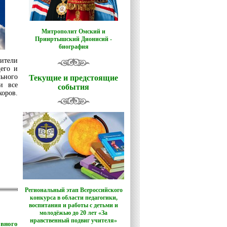
Митрополит Омский и
Прииртышский Дионисий -
биография
дители
его и
ьного
Текущие и предстоящие
и все
события
оров.
Региональный этап Всероссийского
конкурса в области педагогики,
воспитания и работы с детьми и
молодёжью до 20 лет «За
нравственный подвиг учителя»
вного