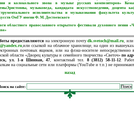
ния и колокольного звона в музыке русских композиторов» Кома
еныЭрнстовны, музыковеда, кандидата искусствоведения, доцента ка
струментального исполнительства и музыкознания факультета культ
кусств ОмГУ имени Ф. М. Достоевского
оги областного православного открытого фестиваля духовного пения «
ша
»
боты предоставляются
на электронную почту
dk.svetoch@mail.ru
, ил
o@yandex.ru
,
или ссылкой на облачное хранилище, на один из вышеука
ектронных почтовых ящиков, или на флэш-носителе непосредственно 
ской области «Дворец культуры и семейного творчества «Светоч»
по адре
ск, ул. 1-я Шинная, 47
, контактный тел.
8 (3812) 58-11-12
. Рабо
ылкам на социальные сети или платформы (YouTube и т.п.) не принимаю
назад
оиск на сайте: