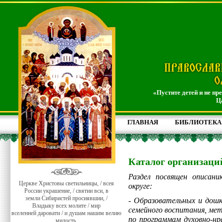
«Пустите детей и не пр
Ц
ГЛАВНАЯ
БИБЛИОТЕКА
Каталог организаци
Раздел посвящен описани
Церкве Христовы светильницы, / всея
округе:
России украшение, / святии вси, в
земли Сибиристей просиявшии, /
- Образовательных и дош
Владыку всех молите / мир
семейного воспитания, ме
вселенней даровати / и душам нашим велию
по программам духовно-нр
милость.