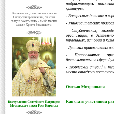
подрастающего поколен
культуры;
Величаем вас, / святии вси в земли
- Воскресных детских и вз
Сибирстей просиявшии, / и чтим
святую память вашу, / вы бо молите
- Университетских правосл
за нас / Христа Бога нашего.
- Студенческих, молод
организаций, в деятель
традициях, истории и кул
- Детских православных оз
- Православных орган
деятельностью в сфере дух
- Творческих студий и те
место отведено постановк
Омская Митрополия
Как стать участником ра
Выступления Святейшего Патриарха
Московского и всея Руси Кирилла