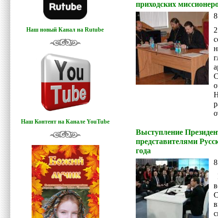
приходских миссионер
8
2
Наш новый Канал на Rutube
н
г
о
Н
р
о
Наш Контент на Канале YouTube
Выступление Президент
представителями Русс
года
8
В
в
в
с