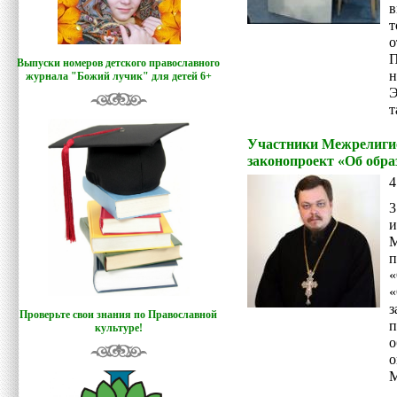
в
т
о
П
Выпуски номеров детского православного
н
журнала "Божий лучик
"
для детей 6+
Э
т
Участники Межрелигио
законопроект «Об обра
4
3
и
п
«
Проверьте свои знания по Православной
культуре!
о
М