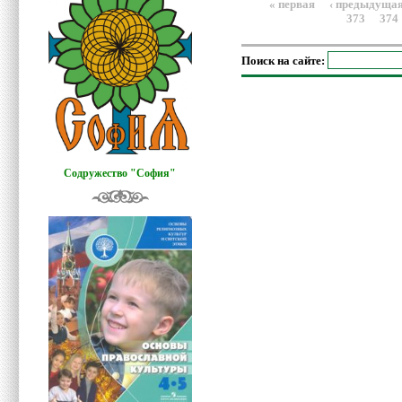
« первая
‹ предыдуща
373
374
Поиск на сайте:
Содружество "София"