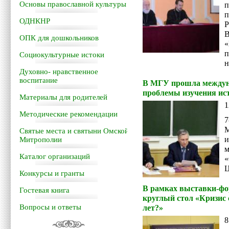
Основы православной культуры
п
ОДНКНР
Р
В
ОПК для дошкольников
п
Социокультурные истоки
н
Духовно- нравственное
воспитание
В МГУ прошла междун
проблемы изучения ис
Материалы для родителей
1
Методические рекомендации
7
М
Святые места и святыни Омской
Митрополии
Каталог организаций
«
Ц
Конкурсы и гранты
В рамках выставки-фо
Гостевая книга
круглый стол «Кризис 
Вопросы и ответы
лет?»
8