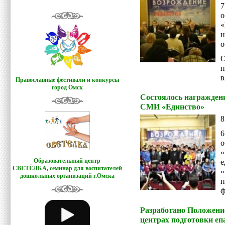
7
«
н
о
п
в
Православные фестивали и конкурсы
город Омск
Состоялось награжден
СМИ «Единство»
8
6
«
Образовательный центр
е
СВЕТЁЛКА,
семинар для воспитателей
«
дошкольных организаций г.Омска
п
ф
Разработано Положени
центрах подготовки еп