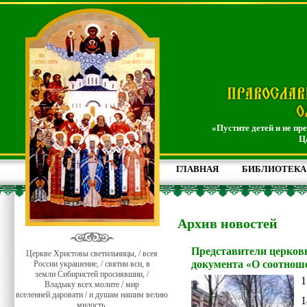
«Пустите детей и не пр
Ц
ГЛАВНАЯ
БИБЛИОТЕКА
Архив новостей
Представители церковн
Церкве Христовы светильницы, / всея
документа «О соотнош
России украшение, / святии вси, в
земли Сибиристей просиявшии, /
1
Владыку всех молите / мир
вселенней даровати / и душам нашим велию
1
милость.