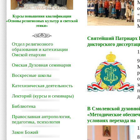
Курсы повышения квалификации
«Основы религиозных культур и светской
этики»
М
Святейший Патриарх К
Отдел религиозного
докторского диссертац
образования и катехизации
1
Омской епархии
9
Омская Духовная семинария
М
Воскресные школы
с
Катехизическая деятельность
Лекторий (курсы и семинары)
д
Библиотека
В Смоленской духовно
«Методическое обеспеч
Православная антропология,
условиях перехода на
педагогика, психология
1
Закон Божий