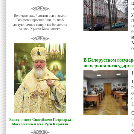
ц
п
у
Величаем вас, / святии вси в земли
Сибирстей просиявшии, / и чтим
святую память вашу, / вы бо молите
за нас / Христа Бога нашего.
с
М
б
В Белорусском госуда
по церковно-государс
1
г
о
С
Ц
Выступления Святейшего Патриарха
Ц
Московского и всея Руси Кирилла