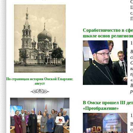
С
Ц
с
П
Соработничество в сфе
школе основ религиоз
1
с
к
По страницам истории Омской Епархии:
«
август
р
В Омске прошел III д
«Преображение»
1
В