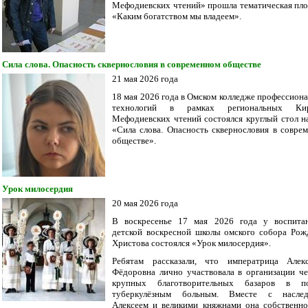
Мефодиевских чтений» прошла тематическая пл
«Каким богатством мы владеем».
Сила слова. Опасность сквернословия в современном обществе
21 мая 2026 года
18 мая 2026 года в Омском колледже профессион
технологий в рамках региональных Кир
Мефодиевских чтений состоялся круглый стол н
«Сила слова. Опасность сквернословия в совре
обществе».
Урок милосердия
20 мая 2026 года
В воскресенье 17 мая 2026 года у воспита
детской воскресной школы омского собора Рож
Христова состоялся «Урок милосердия».
Ребятам рассказали, что императрица Алек
Фёдоровна лично участвовала в организации ч
крупных благотворительных базаров в п
туберкулёзным больным. Вместе с наслед
Алексеем и великими княжнами она собственн