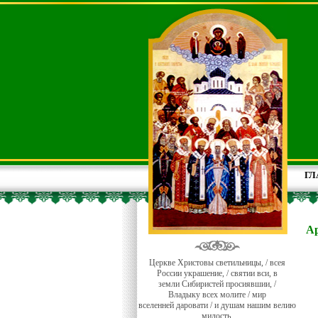
ГЛ
Ар
Церкве Христовы светильницы, / всея
России украшение, / святии вси, в
земли Сибиристей просиявшии, /
Владыку всех молите / мир
вселенней даровати / и душам нашим велию
милость.