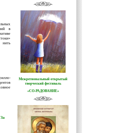
льных
ний в
ативе
стоки»
 нить
рилло-
Межрегиональный открытый
дентов
творческий фестиваль
овное
«СО-РАДОВАНИЕ»
"За