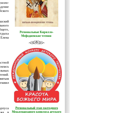
илло-
дение
йского
ышский
ьного
щего,
Региональные Кирилло-
тдыха
Мефодиевские чтения
Елена
астной
оялась
ьных
ений.
ятым
лавил
орпуса
Региональный этап ежегодного
Международного конкурса детского
джа в