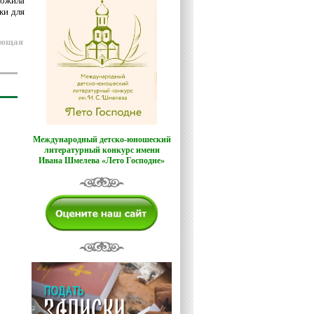
ложила
ки для
ующая
Международный детско-юношеский
литературный конкурс имени
Ивана Шмелева «Лето Господне»