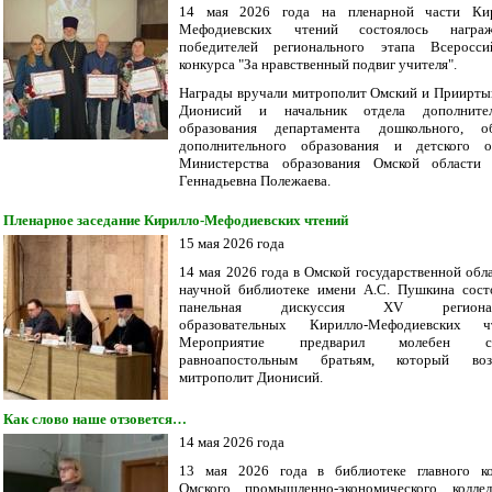
14 мая 2026 года на пленарной части Кир
Мефодиевских чтений состоялось награж
победителей регионального этапа Всеросси
конкурса "За нравственный подвиг учителя".
Награды вручали митрополит Омский и Приирт
Дионисий и начальник отдела дополнител
образования департамента дошкольного, об
дополнительного образования и детского о
Министерства образования Омской области 
Геннадьевна Полежаева.
Пленарное заседание Кирилло-Мефодиевских чтений
15 мая 2026 года
14 мая 2026 года в Омской государственной обл
научной библиотеке имени А.С. Пушкина сост
панельная дискуссия XV регионал
образовательных Кирилло-Мефодиевских чт
Мероприятие предварил молебен св
равноапостольным братьям, который возг
митрополит Дионисий.
Как слово наше отзовется…
14 мая 2026 года
13 мая 2026 года в библиотеке главного к
Омского промышленно-экономического колле