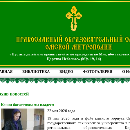
«Пустите детей и не препятствуйте им приходить ко Мне, ибо таковых
Царство Небесное» (Мф. 19, 14)
АВНАЯ
БИБЛИОТЕКА
ВИДЕО
ФОТОГАЛЕРЕЯ
О Н
хив новостей
Каким богатством мы владеем
22 мая 2026 года
19 мая 2026 года в фойе главного корпуса О
государственного технического университета в 
региональных образовательных Кир