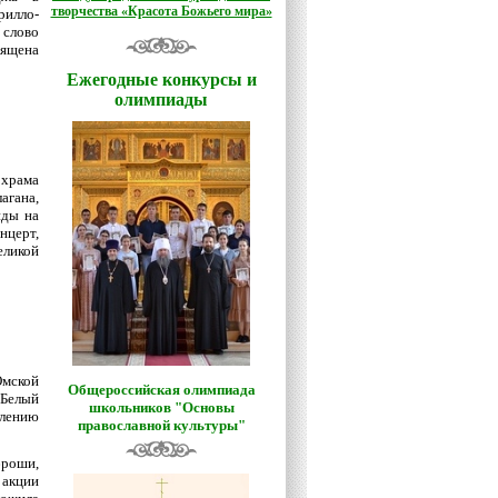
творчества «Красота Божьего мира»
илло-
 слово
вящена
Ежегодные конкурсы и
олимпиады
 храма
агана,
иды на
нцерт,
ликой
Омской
Общероссийская олимпиада
«Белый
школьников "Основы
лению
православной культуры"
роши,
 акции