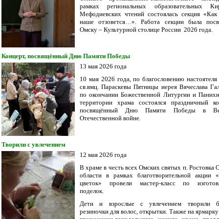
рамках региональных образовательных Кир
Мефодиевских чтений состоялась секция «Как
наше отзовется…». Работа секции была пос
Омску – Культурной столице России 2026 года.
Концерт, посвящённый Дню Памяти Победы
13 мая 2026 года
10 мая 2026 года, по благословению настоятеля
св.вмц. Параскевы Пятницы иерея Вячеслава Гал
по окончании Божественной Литургии и Паних
территории храма состоялся праздничный ко
посвящённый Дню Памяти Победы в Ве
Отечественной войне.
Творили с увлечением
12 мая 2026 года
В храме в честь всех Омских святых п. Ростовка 
области в рамках благотворительной акции 
цветок» провели мастер-класс по изготов
поделок.
Дети и взрослые с увлечением творили б
резиночки для волос, открытки. Также на ярмарку