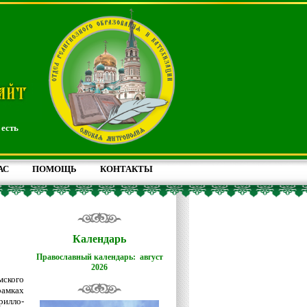
 есть
АС
ПОМОЩЬ
КОНТАКТЫ
Календарь
Православный календарь: август
2026
мского
рамках
илло-