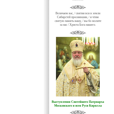
Величаем вас, / святии вси в земли
Сибирстей просиявшии, / и чтим
святую память вашу, / вы бо молите
за нас / Христа Бога нашего.
Выступления Святейшего Патриарха
Московского и всея Руси Кирилла