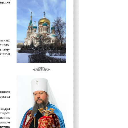
ощадка
альных
илло-
а тему
менном
нников
дества
сандра
етырёх
омощь
ником
оручно