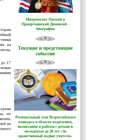
Митрополит Омский и
Прииртышский Дионисий -
биография
итории
лейный
стники
кже из
Текущие и предстоящие
ынска,
события
 до 17
блевые
ниями
 храма
ка, по
Региональный этап Всероссийского
агана,
конкурса в области педагогики,
лей на
воспитания и работы с детьми и
енного
молодёжью до 20 лет «За
нравственный подвиг учителя»