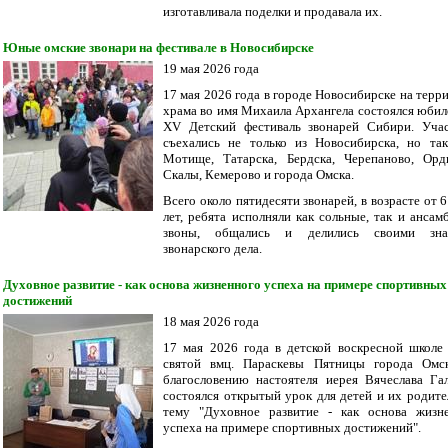
изготавливала поделки и продавала их.
Юные омские звонари на фестивале в Новосибирске
19 мая 2026 года
17 мая 2026 года в городе Новосибирске на терр
храма во имя Михаила Архангела состоялся юби
XV Детский фестиваль звонарей Cибири. Уча
съехались не только из Новосибирска, но та
Мотище, Татарска, Бердска, Черепаново, Орд
Скалы, Кемерово и города Омска.
Всего около пятидесяти звонарей, в возрасте от 6
лет, ребята исполняли как сольные, так и ансам
звоны, общались и делились своими зна
звонарского дела.
Духовное развитие - как основа жизненного успеха на примере спортивных
достижений
18 мая 2026 года
17 мая 2026 года в детской воскресной школе
святой вмц. Параскевы Пятницы города Омс
благословению настоятеля иерея Вячеслава Гал
состоялся открытый урок для детей и их родите
тему "Духовное развитие - как основа жизн
успеха на примере спортивных достижений".