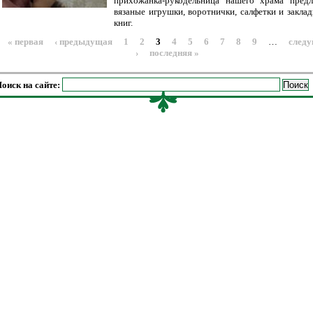
прихожанка-рукодельница нашего храма пред
вязаные игрушки, воротнички, салфетки и заклад
книг.
« первая
‹ предыдущая
1
2
3
4
5
6
7
8
9
…
след
›
последняя »
оиск на сайте: