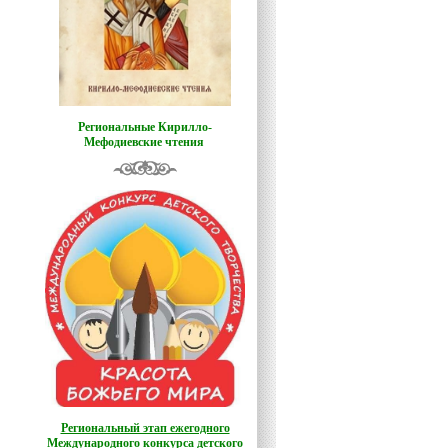
Региональные Кирилло-
Мефодиевские чтения
Региональный этап ежегодного
Международного конкурса детского