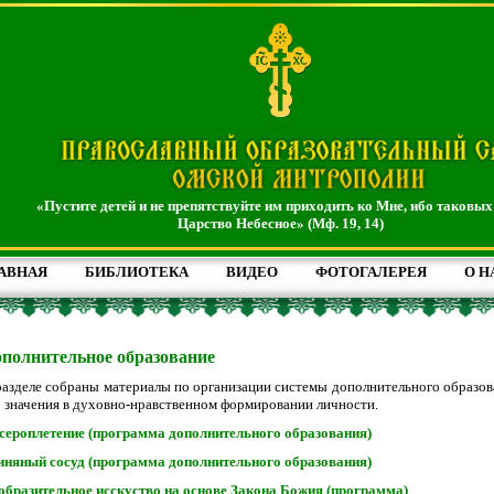
«Пустите детей и не препятствуйте им приходить ко Мне, ибо таковых
Царство Небесное» (Мф. 19, 14)
АВНАЯ
БИБЛИОТЕКА
ВИДЕО
ФОТОГАЛЕРЕЯ
О Н
полнительное образование
разделе собраны материалы по организации системы дополнительного образов
о значения в духовно-нравственном формировании личности.
сероплетение (программа дополнительного образования)
иняный сосуд (программа дополнительного образования)
образительное исскуство на основе Закона Божия (программа)