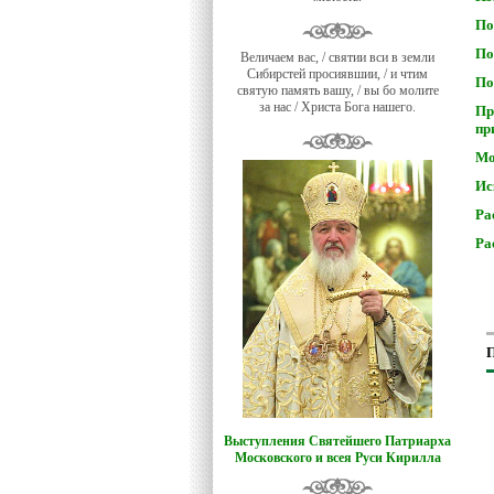
По
По
Величаем вас, / святии вси в земли
Сибирстей просиявшии, / и чтим
По
святую память вашу, / вы бо молите
за нас / Христа Бога нашего.
Пр
пр
Мо
Ис
Ра
Ра
П
Выступления Святейшего Патриарха
Московского и всея Руси Кирилла