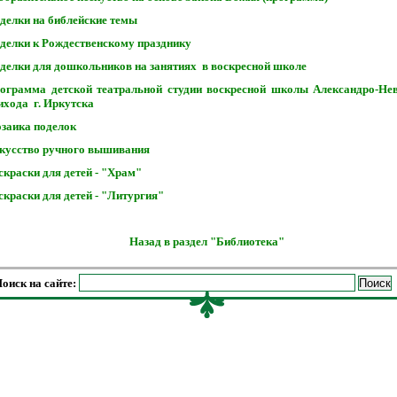
делки на библейские темы
делки к Рождественскому празднику
делки для дошкольников на занятиях в воскресной школе
ограмма детской театральной студии воскресной школы Александро-Не
ихода г. Иркутска
заика поделок
кусство ручного вышивания
скраски для детей - "Храм"
скраски для детей - "Литургия"
Назад в раздел "Библиотека"
оиск на сайте: