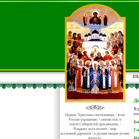
ГЛ
До
В 
ег
Церкве Христовы светильницы, / всея
России украшение, / святии вси, в
Би
земли Сибиристей просиявшии, /
Владыку всех молите / мир
Гл
вселенней даровати / и душам нашим велию
Из
милость.