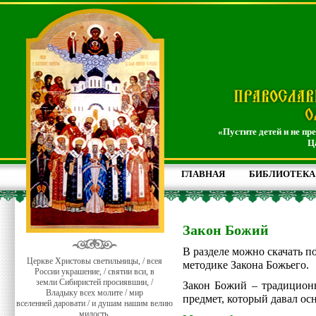
«Пустите детей и не пр
Ц
ГЛАВНАЯ
БИБЛИОТЕКА
Закон Божий
В разделе можно скачать 
Церкве Христовы светильницы, / всея
методике Закона Божьего.
России украшение, / святии вси, в
земли Сибиристей просиявшии, /
Закон Божий – традицион
Владыку всех молите / мир
предмет, который давал ос
вселенней даровати / и душам нашим велию
милость.