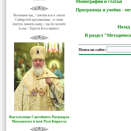
Монографии и статьи
Программы и учебно - ме
Величаем вас, / святии вси в земли
Сибирстей просиявшии, / и чтим
святую память вашу, / вы бо молите
Назад
за нас / Христа Бога нашего.
В раздел "Методичес
Поиск на сайте:
Выступления Святейшего Патриарха
Московского и всея Руси Кирилла