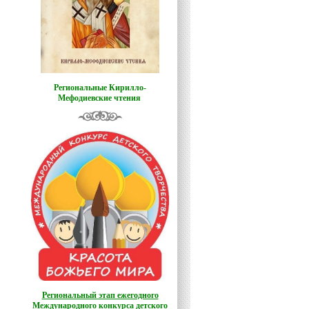
Региональные Кирилло-
Мефодиевские чтения
Региональный этап ежегодного
Международного конкурса детского