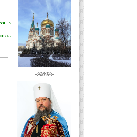
хся в
ровна,