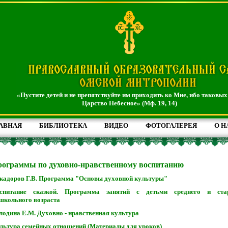
«Пустите детей и не препятствуйте им приходить ко Мне, ибо таковых
Царство Небесное» (Мф. 19, 14)
АВНАЯ
БИБЛИОТЕКА
ВИДЕО
ФОТОГАЛЕРЕЯ
О Н
ограммы по духовно-нравственному воспитанию
кадоров Г.В. Программа "Основы духовной культуры"
спитание сказкой. Программа занятий с детьми среднего и ста
школьного возраста
лодина Е.М. Духовно - нравственная культура
льтура семейных отношений (Материалы для уроков)