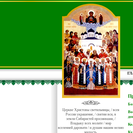
ГЛ
Пр
Бо
Церкве Христовы светильницы, / всея
Во
России украшение, / святии вси, в
до
земли Сибиристей просиявшии, /
Владыку всех молите / мир
Ко
вселенней даровати / и душам нашим велию
Ку
милость.