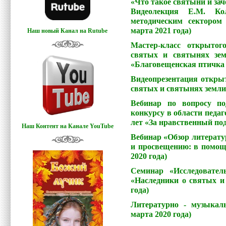
«Что такое святыни и зач
Видеолекция Е.М. Кол
методическим сектором
марта 2021 года)
Наш новый Канал на Rutube
Мастер-класс открытог
святых и святынях зем
«Благовещенская птичка 
Видеопрезентация открыт
святых и святынях земли 
Вебинар по вопросу по
конкурсу в области педаг
лет «За нравственный под
Наш Контент на Канале YouTube
Вебинар «Обзор литерату
и просвещению: в помощь
2020 года)
Семинар «Исследовател
«Наследники о святых и
года)
Литературно - музыка
марта 2020 года)