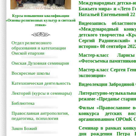
Международных детско-ю
Божьего мира» и «Лето Г
Натальей Евгеньевной 22 
Курсы повышения квалификации
«Основы религиозных культур и светской
Видеозапись областног
этики»
«Международный конку
детского творчества «Кр
Сергий Радонежский» 
Отдел религиозного
история» 08 сентября 202
образования и катехизации
Омской епархии
Мастер-класс Ларис
«Фотосъемка памятников
Омская Духовная семинария
Мастер-класс Сергея Ген
Воскресные школы
экспозиция»
Катехизическая деятельность
Видеолекция Забродиной
Литературно-музыкаль
Лекторий (курсы и семинары)
режиме «Преданье старин
Библиотека
Фильм «Православное в
Православная антропология,
конкурса детских вос
педагогика, психология
организованном ОРОиК О
Семинар в рамках конку
Закон Божий
дня рождения Петра I