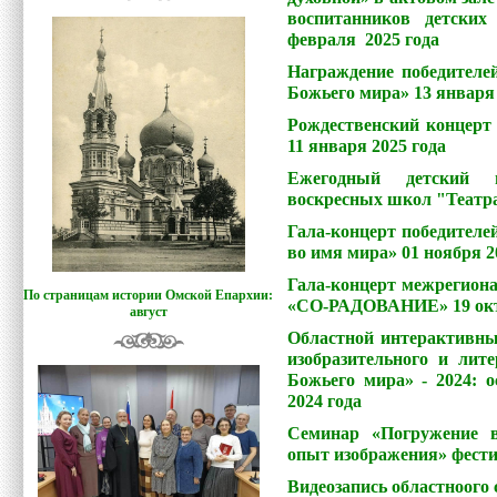
воспитанников детски
февраля 2025 года
Награждение победителей
Божьего мира» 13 января 
Рождественский концерт
11 января 2025 года
Ежегодный детский п
воскресных школ "Театра
Гала-концерт победителе
во имя мира» 01 ноября 2
Гала-концерт межрегиона
По страницам истории Омской Епархии:
«СО-РАДОВАНИЕ» 19 октя
август
Областной интерактивн
изобразительного и лите
Божьего мира» - 2024:
о
2024 года
Семинар «Погружение в
опыт изображения» фест
Видеозапись областноого