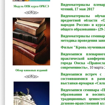
Видеоматериалы пленар
Модуль ОПК курса ОРКСЭ
чтений, 17 мая 2017
Видеоматериалы обуч
предметной области «О
народов России» и курс
общего образования» (29-
Видеоматериалы семинара
методика проведения заня
Фильм "Кровь мучеников
Видеозаписи пленарног
практической конферен
города Омска «Правосл
современность»
, 10 марта
Обзор книжных изданий
Видеозаписи встреч с
состоявшимися в рам
выставки-ярмарки «Силь
Видеозаписи семинара «П
образования и воспит
традиционных ценносте
духовно-нравственной ку