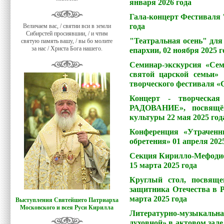
января 2026 года
Гала-концерт Фестиваля 
года
Величаем вас, / святии вси в земли
Сибирстей просиявшии, / и чтим
"Театральная осень" дл
святую память вашу, / вы бо молите
за нас / Христа Бога нашего.
епархии, 02 ноября 2025 г
Семинар-экскурсия «Се
святой царской семьи»
творческого фестиваля 
Концерт - творческая
РАДОВАНИЕ», посвящён
культуры 22 мая 2025 год
Конференция «Утраченн
обретения» 01 апреля 202
Секция Кирилло-Мефодие
15 марта 2025 года
Круглый стол, посвящ
защитника Отечества в Р
марта 2025 года
Выступления Святейшего Патриарха
Московского и всея Руси Кирилла
Литературно-музыкаль
духовной» в актовом зале