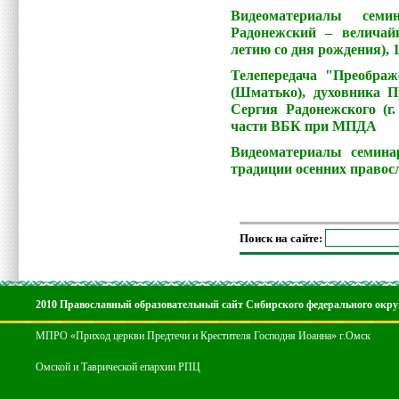
Видеоматериалы сем
Радонежский – величай
летию со дня рождения), 1
Телепередача "Преобра
(Шматько), духовника П
Сергия Радонежского (г.
части ВБК при МПДА
Видеоматериалы семина
традиции осенних правос
Поиск на сайте:
2010 Православный образовательный сайт Сибирского федерального окру
МПРО «Приход церкви Предтечи и Крестителя Господня Иоанна» г.Омск
Омской и Таврической епархии РПЦ