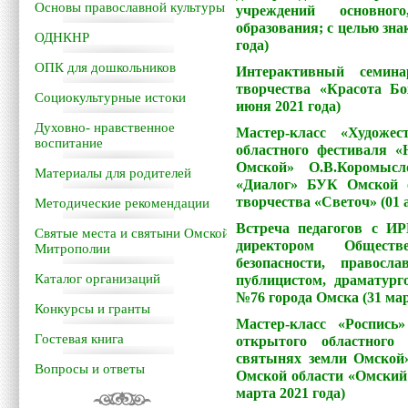
Основы православной культуры
учреждений основног
образования; с целью зна
ОДНКНР
года)
ОПК для дошкольников
Интерактивный семина
творчества «Красота Б
Социокультурные истоки
июня 2021 года)
Духовно- нравственное
Мастер-класс «Художе
воспитание
областного фестиваля 
Омской» О.В.Коромысло
Материалы для родителей
«Диалог» БУК Омской о
творчества «Светоч» (01 
Методические рекомендации
Встреча педагогов 
Святые места и святыни Омской
директором Обществ
Митрополии
безопасности, правосл
Каталог организаций
публицистом, драматур
№76 города Омска (31 мар
Конкурсы и гранты
Мастер-класс «​​Роспи
Гостевая книга
открытого областного
святынях земли Омской
Вопросы и ответы
Омской области «Омский 
марта 2021 года)