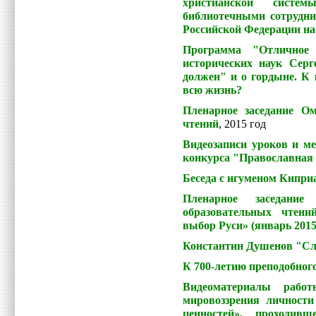
христианской систе
библиотечными сотрудн
Российской Федерации на п
Программа "Отличное 
исторических наук Сер
должен" и о гордыне. К 
всю жизнь?
Пленарное заседание О
чтений
, 2015 год
Видеозаписи уроков и ме
конкурса "Православная 
Беседа с игуменом Киприа
Пленарное заседание
образовательных чтен
выбор Руси» (январь 2015
Константин Душенов "Сло
К 700-летию преподобног
Видеоматериалы работ
мировоззрения личност
ценностей», проходив