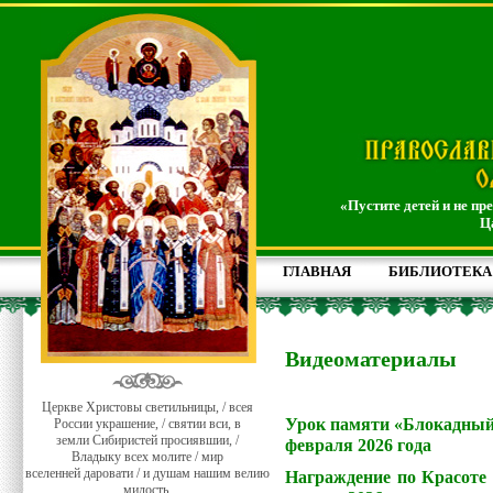
«Пустите детей и не пр
Ц
ГЛАВНАЯ
БИБЛИОТЕКА
Видеоматериалы
Церкве Христовы светильницы, / всея
Урок памяти «Блокадный 
России украшение, / святии вси, в
земли Сибиристей просиявшии, /
февраля 2026 года
Владыку всех молите / мир
вселенней даровати / и душам нашим велию
Награждение по Красоте 
милость.