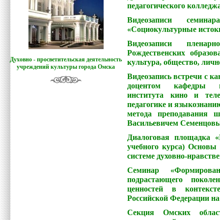
педагогического колледжа»
Видеозаписи семин
«Социокультурные истоки
Видеозаписи пленар
Рождественских образо
Духовно - просветительская деятельность
культура, общество, лично
учреждений культуры города Омска
Видеозапись встречи с ка
доцентом кафедры иск
института кино и тел
педагогике и языкознани
метода преподавания 
Васильевичем Семенцовым
Диалоговая площадка «
учебного курса) Основы 
системе духовно-нравстве
Cеминар «Формирова
подрастающего поколе
ценностей в контекст
Российской Федерации на п
Cекция Омских облас