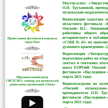
Мастер-класс «​Энкаус
О.П. Трухановой, преп
музыкально-педагогически
Видеолекция куратора 
областного фестиваля 
Омской» Н.С. Левшино
работника общего обр
исторического и публиц
Православные фестивали и конкурсы
«СОШ № 41» по наполнен
город Омск
духовного краеведения» (2
Видеолекция «Литерату
подготовки работ на отк
святых и святынях земли
школ ЕОРОиК Омской еп
фестиваля «Наследники 
марта 2021 года)
Образовательный центр
СВЕТЁЛКА,
семинар для воспитателей
Видеоэкскурсия по му
дошкольных организаций г.Омска
«Омский музыкально-
преподаватель О.П. Тр
фестиваля «Наследники 
марта 2021 года)