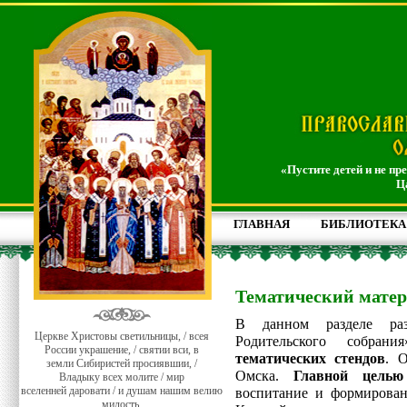
«Пустите детей и не пр
Ц
ГЛАВНАЯ
БИБЛИОТЕКА
Тематический матер
В данном разделе раз
Церкве Христовы светильницы, / всея
Родительского собра
России украшение, / святии вси, в
тематических стендов
. 
земли Сибиристей просиявшии, /
Омска.
Главной
целью
Владыку всех молите / мир
вселенней даровати / и душам нашим велию
воспитание и формирован
милость.