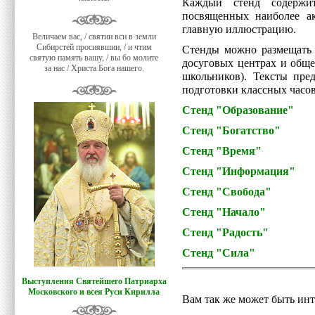
Каждый стенд содержи
посвященных наиболее а
главную иллюстрацию.
Величаем вас, / святии вси в земли
Сибирстей просиявшии, / и чтим
Стенды можно размещать 
святую память вашу, / вы бо молите
досуговых центрах и обще
за нас / Христа Бога нашего.
школьников). Тексты пре
подготовки классных часо
Стенд "Образование"
Стенд "Богатство"
Стенд "Время"
Стенд "Информация"
Стенд "Свобода"
Стенд "Начало"
Стенд "Радость"
Стенд "Сила"
Выступления Святейшего Патриарха
Московского и всея Руси Кирилла
Вам так же может быть инт