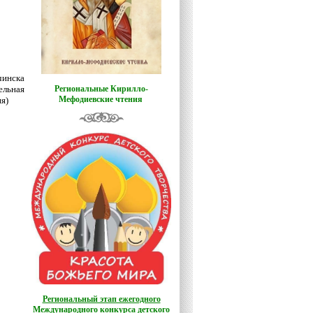
чинска
ельная
Региональные Кирилло-
Мефодиевские чтения
я)
Региональный этап ежегодного
Международного конкурса детского