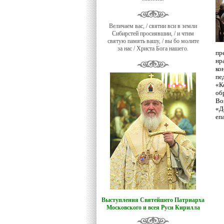
Величаем вас, / святии вси в земли
Сибирстей просиявшии, / и чтим
святую память вашу, / вы бо молите
за нас / Христа Бога нашего.
пр
нр
ко
пе
«К
об
Во
«Д
еп
Выступления Святейшего Патриарха
Московского и всея Руси Кирилла