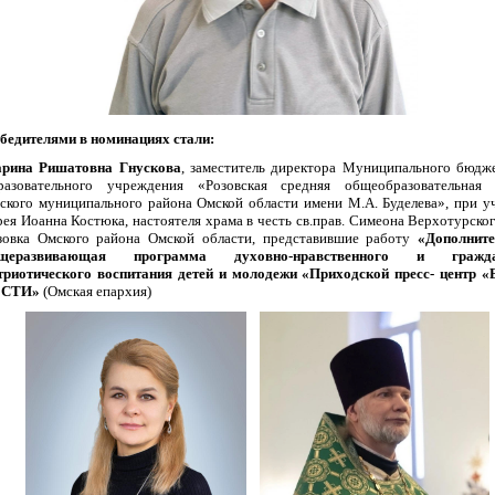
бедителями в номинациях стали:
рина Ришатовна Гнускова
, заместитель директора Муниципального бюдж
разовательного учреждения «Розовская средняя общеобразовательная
ского муниципального района Омской области имени М.А. Буделева», при у
рея Иоанна Костюка, настоятеля храма в честь св.прав. Симеона Верхотурског
зовка Омского района Омской области, представившие работу
«
Дополните
щеразвивающая программа духовно-нравственного и гражда
триотического воспитания детей и молодежи «Приходской пресс- центр «
ЕСТИ»
(Омская епархия)