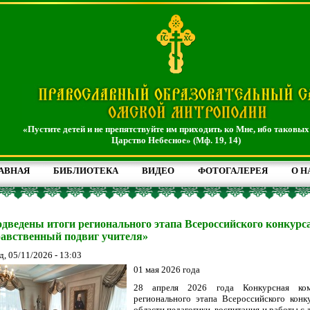
«Пустите детей и не препятствуйте им приходить ко Мне, ибо таковых
Царство Небесное» (Мф. 19, 14)
АВНАЯ
БИБЛИОТЕКА
ВИДЕО
ФОТОГАЛЕРЕЯ
О Н
дведены итоги регионального этапа Всероссийского конкурса
авственный подвиг учителя»
д, 05/11/2026 - 13:03
01 мая 2026 года
28 апреля 2026 года Конкурсная ком
регионального этапа Всероссийского конк
области педагогики, воспитания и работы с 