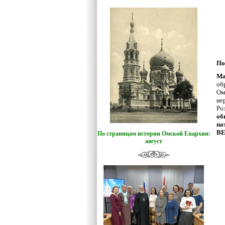
По
Ма
об
Ом
ие
Ро
об
па
В
По страницам истории Омской Епархии:
август