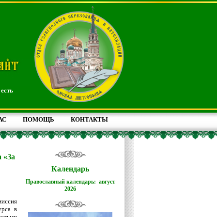
 есть
АС
ПОМОЩЬ
КОНТАКТЫ
 «За
Календарь
Православный календарь: август
2026
иссия
урса в
детьми