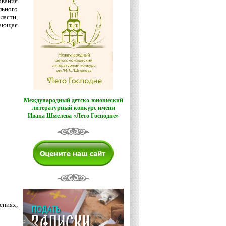
вания
ьного
ласти,
вающая
Международный детско-юношеский
литературный конкурс имени
Ивана Шмелева «Лето Господне»
ениях,