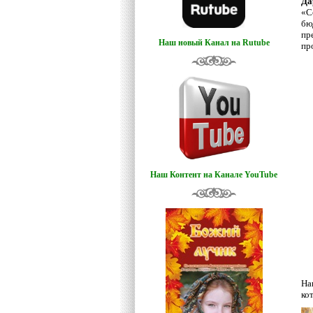
Да
«С
бю
пр
Наш новый Канал на Rutube
пр
Наш Контент на Канале YouTube
На
ко