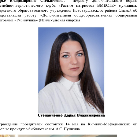
рье Владимировне Степанченко,
педагогу дополнительного образо
емейно-патриотического клуба «Растим патриотов ВМЕСТЕ» муниципал
джетного образовательного учреждения Нововаршавского района Омской об
едставившая работу «Дополнительная общеобразовательная общеразви
ограмма «Рябинушка» (Исилькульская епархия).
граждение победителей состоится 14 мая на Кирилло-Мефодиевских чт
торые пройдут в библиотеке им. А.С. Пушкина.