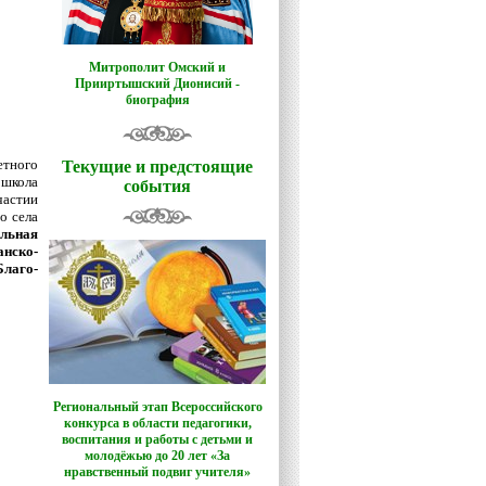
Митрополит Омский и
Прииртышский Дионисий -
биография
етного
Текущие и предстоящие
 школа
события
частии
о села
льная
нско-
Благо-
Региональный этап Всероссийского
конкурса в области педагогики,
воспитания и работы с детьми и
молодёжью до 20 лет «За
нравственный подвиг учителя»