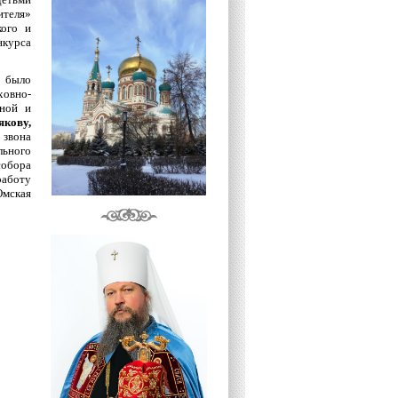
ителя»
кого и
нкурса
 было
ховно-
тной и
кову,
 звона
ьного
собора
работу
Омская