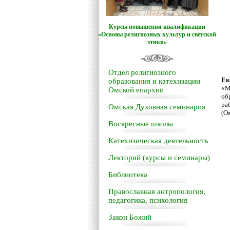
Курсы повышения квалификации
«Основы религиозных культур и светской
этики»
Отдел религиозного
Ек
образования и катехизации
«М
Омской епархии
об
ра
Омская Духовная семинария
(О
Воскресные школы
Катехизическая деятельность
Лекторий (курсы и семинары)
Библиотека
Православная антропология,
педагогика, психология
Закон Божий