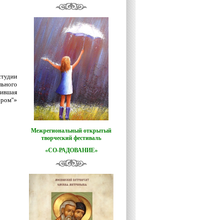
студии
льного
вившая
бром"»
Межрегиональный открытый
творческий фестиваль
«СО-РАДОВАНИЕ»