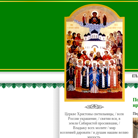
ГЛ
По
нр
Пн
Церкве Христовы светильницы, / всея
России украшение, / святии вси, в
земли Сибиристей просиявшии, /
Владыку всех молите / мир
вселенней даровати / и душам нашим велию
милость.