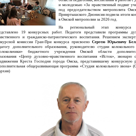
и молодежью «За нравственный подвиг уч
под председательством митрополита Омс
Прииртышского Дионисия подвела итоги ко
в Омской митрополии за 2026 год.
На региональный этап конкурса
едставлено 19 конкурсных работ. Педагоги представили программы ду
авственного и гражданско-патриотического воспитания. Решением экспер
нкурсной комиссии Гран-При конкурса присвоено
Сергею Юрьевичу Беля
дагогу дополнительного образования, руководителю студии колокольного
олокольчики» бюджетного учреждения Омской области дополнител
разования «Центр духовно-нравственного воспитания «Исток», звонарю 
здвижения Креста Господня города Омска, представившему конкурсную 
ополнительная общеразвивающая программа «Студия колокольного звона» (
архия)