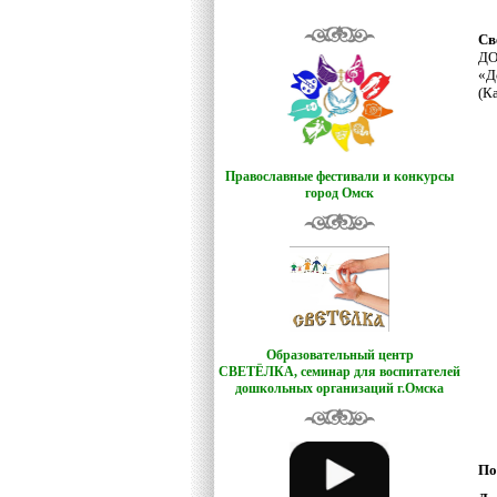
Св
ДО
«Д
(К
Православные фестивали и конкурсы
город Омск
Образовательный центр
СВЕТЁЛКА,
семинар для воспитателей
дошкольных организаций г.Омска
По