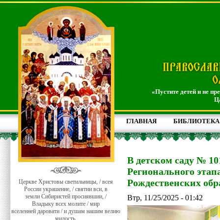
«Пустите детей и не пр
Ц
ГЛАВНАЯ
БИБЛИОТЕКА
В детском саду № 1
Регионального эта
Рождественских обр
Церкве Христовы светильницы, / всея
России украшение, / святии вси, в
земли Сибиристей просиявшии, /
Втр, 11/25/2025 - 01:42
Владыку всех молите / мир
вселенней даровати / и душам нашим велию
милость.