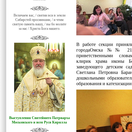
Величаем вас, / святии вси в земли
Сибирстей просиявшии, / и чтим
святую память вашу, / вы бо молите
за нас / Христа Бога нашего.
В работе секции приняли
городаОмска №№ 21, 2
приветственными словам
клирик храма иконы Бо
заведующего детским с
Светлана Петровна Бара
дошкольными образовател
образования и катехизаци
Выступления Святейшего Патриарха
Московского и всея Руси Кирилла