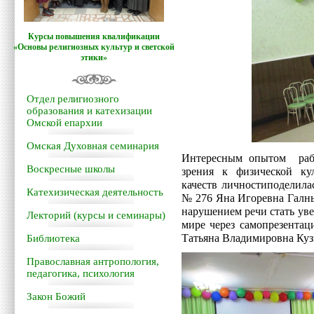
Курсы повышения квалификации
«Основы религиозных культур и светской
этики»
Отдел религиозного
образования и катехизации
Омской епархии
Омская Духовная семинария
Интересным опытом раб
Воскресные школы
зрения к физической ку
качеств личностиподелила
Катехизическая деятельность
№ 276 Яна Игоревна Галны
нарушением речи стать ув
Лекторий (курсы и семинары)
мире через самопрезентац
Татьяна Владимировна Куз
Библиотека
Православная антропология,
педагогика, психология
Закон Божий