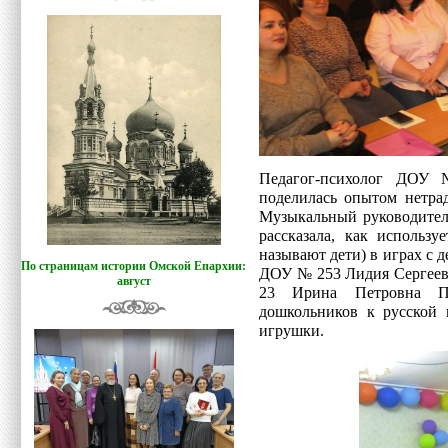
Педагог-психолог ДОУ
поделилась опытом нетра
Музыкальный руководите
рассказала, как использу
называют дети) в играх с 
По страницам истории Омской Епархии:
ДОУ № 253 Лидия Сергеев
август
23 Ирина Петровна По
дошкольников к русской 
игрушки.