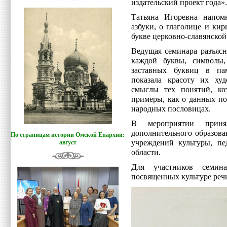
издательский проект года».
Татьяна Игоревна напом
азбуки, о глаголице и ки
букве церковно-славянской
Ведущая семинара разъясн
каждой буквы, символы,
заставных буквиц в па
показала красоту их худ
смыслы тех понятий, ко
примеры, как о данных п
народных пословицах.
В мероприятии приня
дополнительного образова
По страницам истории Омской Епархии:
учреждений культуры, п
август
области.
Для участников семина
посвященных культуре реч