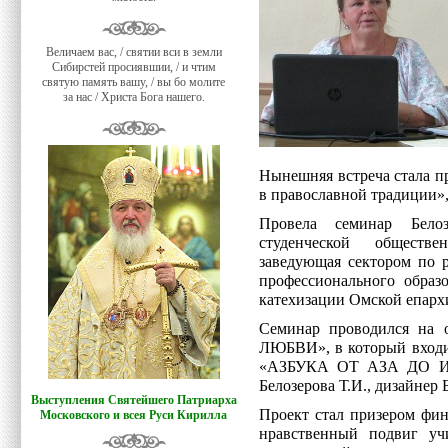
Величаем вас, / святии вси в земли
Сибирстей просиявшии, / и чтим
святую память вашу, / вы бо молите
за нас / Христа Бога нашего.
Нынешняя встреча стала 
в православной традиции»
Провела семинар Белоз
студенческой обществ
заведующая сектором по 
профессионального образ
катехизации Омской епарх
Семинар проводился на
ЛЮБВИ», в который входи
«АЗБУКА ОТ АЗА ДО 
Белозерова Т.И., дизайнер 
Выступления Святейшего Патриарха
Проект стал призером фин
Московского и всея Руси Кирилла
нравственный подвиг у