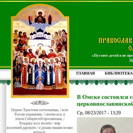
«Пустите детей и не пр
Ц
ГЛАВНАЯ
БИБЛИОТЕКА
В Омске состоялся 
церковнославянской
Церкве Христовы светильницы, / всея
Ср, 08/23/2017 - 13:29
России украшение, / святии вси, в
земли Сибиристей просиявшии, /
Владыку всех молите / мир
вселенней даровати / и душам нашим велию
милость.