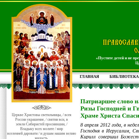
«Пустите детей и не пр
Ц
ГЛАВНАЯ
БИБЛИОТЕКА
Патриаршее слово на
Ризы Господней и Гв
Храме Христа Спас
Церкве Христовы светильницы, / всея
России украшение, / святии вси, в
земли Сибиристей просиявшии, /
8 апреля 2012 года, в неде
Владыку всех молите / мир
Господня в Иерусалим, С
вселенней даровати / и душам нашим велию
Кирилл совершил Божест
милость.