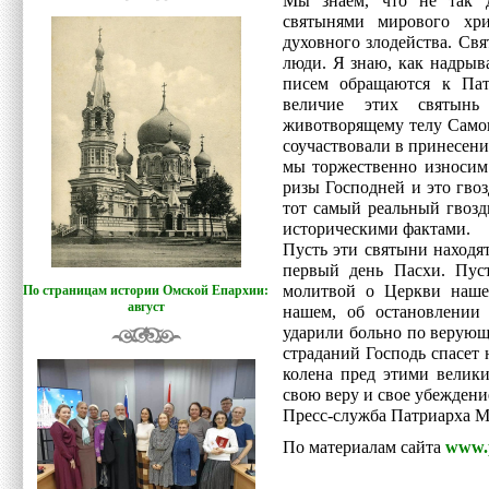
Мы знаем, что не так 
святынями мирового хри
духовного злодейства. Свя
люди. Я знаю, как надрыв
писем обращаются к Пат
величие этих святынь
животворящему телу Самог
соучаствовали в принесени
мы торжественно износим 
ризы Господней и это гво
тот самый реальный гвозд
историческими фактами.
Пусть эти святыни находя
первый день Пасхи. Пус
молитвой о Церкви нашей
По страницам истории Омской Епархии:
август
нашем, об остановлении 
ударили больно по верующ
страданий Господь спасет 
колена пред этими велики
свою веру и свое убеждени
Пресс-служба Патриарха М
По материалам сайта
www.p