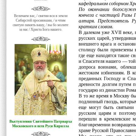
кафедральном соборном Хр
По окончании богослуже
ковчега с частицей Ризы 
Величаем вас, / святии вси в земли
Сибирстей просиявшии, / и чтим
алтаря. Предстоятель Ру
святую память вашу, / вы бо молите
кратким словом.
за нас / Христа Бога нашего.
В далеком уже XVII веке,
русских царей, утвердивш
внешнего врага и останов
столицу были привезены 
где еще находятся такие с
и Спасителя нашего — той 
допроса воинами, облек
жестоким избиениям. В ко
преданных Господу и Спас
древности долгим путем п
государю из династии Ро
В то же время в Москву б
подлинный гвоздь, которы
еще могут быть святыни
русским царям и поэтому
перешли в кремлевские м
Выступления Святейшего Патриарха
благовремении возвращены 
Московского и всея Руси Кирилла
храме Русской Православн