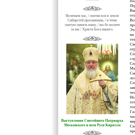
бо
Пе
Ва
от
Величаем вас, / святии вси в земли
Вс
Сибирстей просиявшии, / и чтим
святую память вашу, / вы бо молите
пр
за нас / Христа Бога нашего.
Эт
на
те
Св
ог
Сп
сл
Сп
Мы
Сы
ло
Сп
за
че
Но
го
то
Га
ча
Выступления Святейшего Патриарха
ми
Московского и всея Руси Кирилла
Си
пр