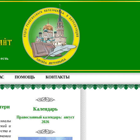
 есть
АС
ПОМОЩЬ
КОНТАКТЫ
тери
Календарь
Православный календарь: август
охвалы
2026
ский и
уста в
нчании