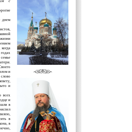
щим с
орогие
с днем
истов,
лавной
 жизни
сением
 когда
 годах
 семье
атери.
Своего
злом и
 слово
евету,
рыто и
о всех
рдце и
ишли в
риспел
лилею,
сить в
она, в
нечно,