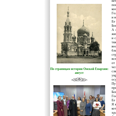
не
по
ко
Го
и 
Ее
Бо
А 
жи
и 
тя
во
бл
ст
вс
от
че
По страницам истории Омской Епархии:
сл
август
ук
ос
Пу
пр
Бо
Го
Ее
Я 
ко
хр