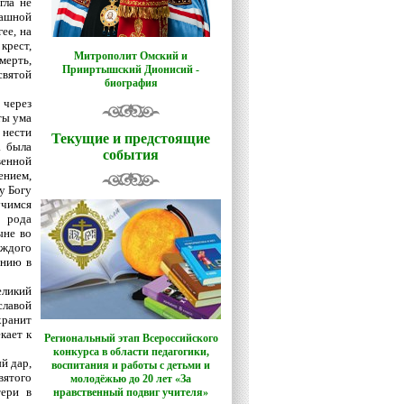
гла не
рашной
ее, на
крест,
Митрополит Омский и
мерть,
Прииртышский Дионисий -
святой
биография
 через
ты ума
 нести
Текущие и предстоящие
а была
события
венной
ением,
у Богу
учимся
 рода
ыне во
аждого
ению в
еликий
славой
хранит
кает к
Региональный этап Всероссийского
конкурса в области педагогики,
й дар,
воспитания и работы с детьми и
вятого
молодёжью до 20 лет «За
тери в
нравственный подвиг учителя»