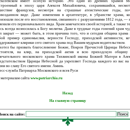
ексеевском имеет особую историю. Это один из древних храмов Мо
строенный в эпоху царя Алексея Михайловича, сохранившийся, несмо
шествие французов, несмотря на страшные атеистические годы, по
рвозданном виде. Даже изменения в архитектуре, в убранстве храма, к
оизошли после его восстановления, связанного с разрушениями 1812 года, — и
менили его первоначального вида. Храм замечателен своей историей, а также те
есь всегда возносилась к Богу молитва. Даже в трудные годы гонений храм чу
л закрыт — может быть, в этом причина того, что и сегодня община храма 
бой пример единомыслия, верности Господу, приходской активности, к
ддерживают клирики сего святого храма под Вашим мудрым водительством.
хотел бы призвать благословение Божие, Покров Пречистой Царицы Небес
стоятеля, на клир, на приходской актив и всю приходскую общину 
мечательного московского храма Тихвинской иконы Божией Матери в Алек
едстательством Царицы Небесной да укрепляет Господь каждого из вас на
зни во славу Его святого имени. Аминь.
есс-служба Патриарха Московского и всея Руси
 материалам сайта
www.patriarchia.ru
Назад
На главную страницу
оиск на сайте: