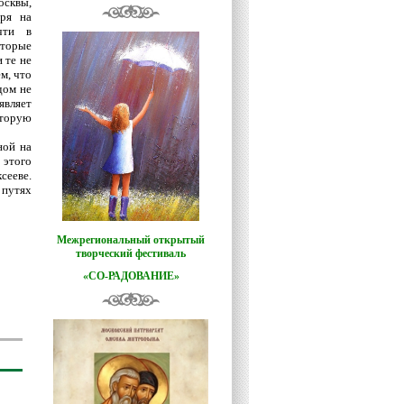
сквы,
тря на
чти в
оторые
 те не
м, что
дом не
являет
оторую
ной на
этого
сееве.
 путях
Межрегиональный открытый
творческий фестиваль
«СО-РАДОВАНИЕ»