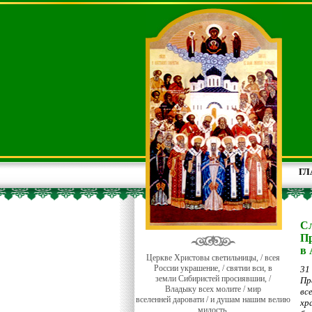
ГЛ
Сл
Пр
в 
Церкве Христовы светильницы, / всея
России украшение, / святии вси, в
31
земли Сибиристей просиявшии, /
Пр
Владыку всех молите / мир
вс
вселенней даровати / и душам нашим велию
хр
милость.