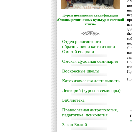
Ал
по
на
пе
Курсы повышения квалификации
пр
«Основы религиозных культур и светской
этики»
из
зд
бы
со
Отдел религиозного
по
образования и катехизации
Я 
Омской епархии
на
за
Омская Духовная семинария
Пр
жи
Воскресные школы
Пр
По
Катехизическая деятельность
Лекторий (курсы и семинары)
Библиотека
Православная антропология,
педагогика, психология
П
Закон Божий