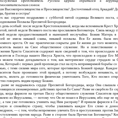
гослужения Предстоятель Русской Церкви обратился к верую
рвосвятительским словом.
ши Высокопреосвященства и Преосвященства! Досточтимый отец Аркадий! Д
цы, братия и сестры!
ех вас сердечно поздравляю с субботой пятой седмицы Великого поста, 
азднования Похвалы Пресвятой Богородицы.
о день особый: после недели Крестопоклонной, когда мы вспоминали Крест Хр
 этой, пятой неделе Великого поста мы прославляем Богоматерь. Связь между г
мой недели предшествовавшей и нынешней неслучайна: Божия Матерь в
оей не имела никакой славы, никакой похвалы. Вся Ее жизнь была не
ромного креста. От нас практически сокрыты дни Ее жизни до того момента,
аситель вышел на Свое общественное служение. Но и повествование о
ужения Христа Спасителя содержит мало сведений о том, что происходило в
асителя и Господа нашего Иисуса Христа, что происходило в сердце Его М
 можем только догадываться о том, как материнское сердце страдало за 
на, Который с первых дней проповеди стал на путь непримиримой борьбы со 
жью, с теми силами мира сего, которые противились Божией правде. Каждое
асителя было пронизано этой правдой, а потому возбуждало ненависть, кл
висть, вплоть до готовности физически уничтожить Того, Кто посмел отк
стно говорить людям правду Божию.
 разве не надрывалось сердце Пресвятой Богородицы, когда Она слышала 
товящихся злонамеренных действиях против Ее Сына? Разве не скорбело Ее се
гда, когда фарисеи на третью Пасху общественного служения Спасителя пр
лилею из Иерусалима, — потому что Он не пошел в Иерусалим, ибо еще не п
с, а там уже готовились учинить над Ним расправу? И пришли фарисеи в Га
рную и спокойную страну, чтобы улавливать каждое Его слово и доно
недрион, — с тем, чтобы непременно уличить Его в преступлениях против Зак
еступлениях против народа. Разве в стороне была Пречистая Богоматерь? Ко