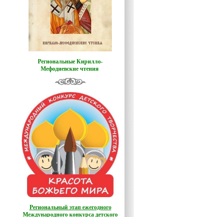
Региональные Кирилло-
Мефодиевские чтения
Региональный этап ежегодного
Международного конкурса детского