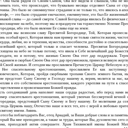
т: Она была рядом со Своим Сыном, Она все видела и слышала, Она не мо
нимать того, что происходит, что буквально месяцы отделяют Сына от ст
нчины. Это было не сиюминутное страдание и не только то, что явилось в апог
лгофе, — это было страдание ежечасное, ежеминутное, это был Ее жизненный 
никакой славы — до самой смерти. Славой Богородицы явилась Ее физическая с
 восхищение на небо, поэтому мы и празднуем так торжественно Успение Пре
городицы, ибо это было явление Ее славы еще на земле.
сегодня мы возносим славу Пресвятой Богородице, Той, Которая пронесла
знь особый крест, Которая явила нам пример не только святости жизни, чисто
сердца, любви, но и терпения, мужества, способности достойно и спасительно
желейший крест, который только и спасает человека. Пресвятая Богородиц
схищена на небо не только потому, что явила в Себе величайший дар Божест
агодати, но и потому, что жизнью Своею Она этот дар поддержала. Терп
раданием и скорбью Своею Она этот дар преумножила, принеся великую жертв
ей Своей жизнью. И сегодня мы прославляем Пречистую Царицу Небесную и 
 Нее спасительному крестоношению, прославляем Ее как заступницу
ловеческого, Которая, пройдя скорбными тропами Своего земного бытия, н
аве предстоит Сыну Своему и Господу нашему и, верим, молится за нас, к
репляя в его собственном крестоношении, каждого укрепляя на пути к спас
уществлении и провозглашении Божией правды.
сть сегодняшний день наполнит наши сердца радостью, ибо перед нами в
имер спасительного крестоношения, который увенчан бессмертной вечной 
городицы, предстоящей Сыну Своему и Богу нашему. Ее молитвами да со
сподь Церковь нашу, Отечество наше и всех тех, кто с верой и любовью прите
 святому имени. Аминь.
хотел бы поблагодарить Вас, отец Аркадий, за Ваши добрые слова и за памятны
торый Вы мне преподнесли, а также за труды, которые Вы, духовенство сего с
ама, приходской актив совершаете. Храм Тихвинской иконы Божией Ма