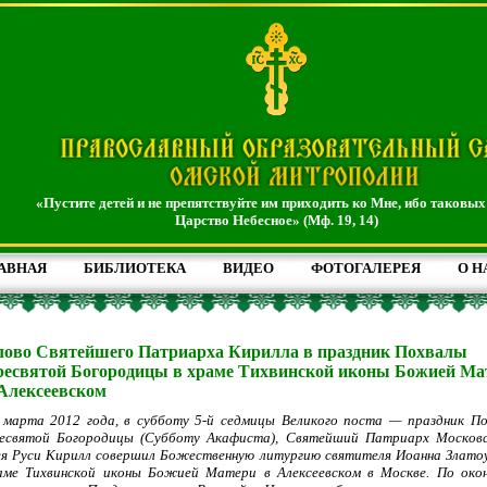
«Пустите детей и не препятствуйте им приходить ко Мне, ибо таковых
Царство Небесное» (Мф. 19, 14)
АВНАЯ
БИБЛИОТЕКА
ВИДЕО
ФОТОГАЛЕРЕЯ
О Н
ово Святейшего Патриарха Кирилла в праздник Похвалы
есвятой Богородицы в храме Тихвинской иконы Божией Ма
Алексеевском
 марта 2012 года, в субботу 5-й седмицы Великого поста — праздник П
есвятой Богородицы (Субботу Акафиста), Святейший Патриарх Москов
ея Руси Кирилл совершил Божественную литургию святителя Иоанна Злато
аме Тихвинской иконы Божией Матери в Алексеевском в Москве. По око