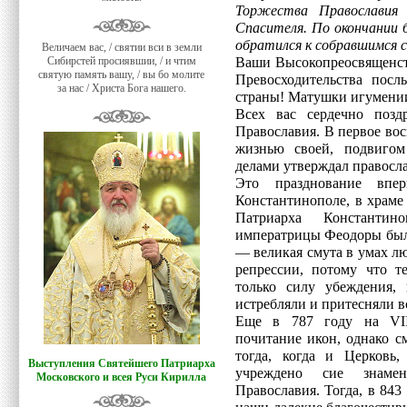
Торжества Православия
Спасителя. По окончании 
обратился к собравшимся 
Величаем вас, / святии вси в земли
Сибирстей просиявшии, / и чтим
Ваши Высокопреосвященст
святую память вашу, / вы бо молите
Превосходительства посл
за нас / Христа Бога нашего.
страны! Матушки игумении
Всех вас сердечно позд
Православия. В первое вос
жизнью своей, подвиго
делами утверждал правосл
Это празднование вп
Константинополе, в храме
Патриарха Константин
императрицы Феодоры был
— великая смута в умах л
репрессии, потому что т
только силу убеждения, 
истребляли и притесняли в
Еще в 787 году на VII
почитание икон, однако с
тогда, когда и Церковь
Выступления Святейшего Патриарха
учреждено сие знамен
Московского и всея Руси Кирилла
Православия. Тогда, в 843