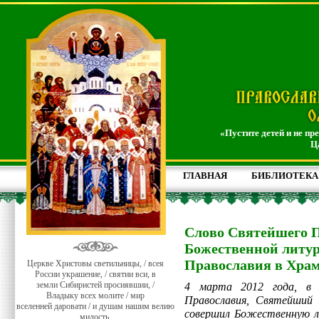
«Пустите детей и не пр
Ц
ГЛАВНАЯ
БИБЛИОТЕКА
Слово Святейшего П
Божественной литур
Православия в Храм
Церкве Христовы светильницы, / всея
России украшение, / святии вси, в
земли Сибиристей просиявшии, /
4 марта 2012 года, в 
Владыку всех молите / мир
Православия, Святейший 
вселенней даровати / и душам нашим велию
совершил Божественную л
милость.