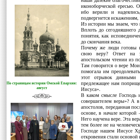
наши далекие благочестив
иконоборческой ересью. О
ибо верили и надеялись
подвергнется искажениям, 
Из истории мы знаем, что н
Вплоть до сегодняшнего д
понятия, как исповедничес
до скончания века.
Почему же люди готовы и
свою веру? Ответ на э
апостольском чтении из по
Там говорится о вере Моис
помогала им преодолевать
этот отрывок дивными 
предлежащее нам поприще,
По страницам истории Омской Епархии:
август
Иисуса».
В каком смысле Господь 
совершителем веры»? А в 
апостолов, переданная пос
основе, в начале которой
Него научена вере. Эта вер
тем более не на человечес
Господе нашем Иисусе Хр
откровения стали основой 