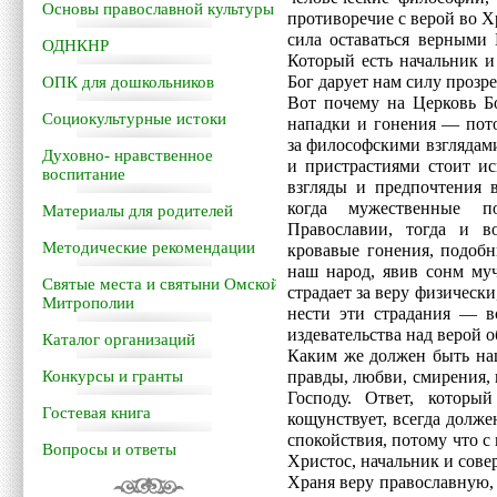
Основы православной культуры
противоречие с верой во Х
сила оставаться верными 
ОДНКНР
Который есть начальник и
Бог дарует нам силу прозре
ОПК для дошкольников
Вот почему на Церковь Б
Социокультурные истоки
нападки и гонения — пото
за философскими взглядам
Духовно- нравственное
и пристрастиями стоит ис
воспитание
взгляды и предпочтения 
когда мужественные п
Материалы для родителей
Православии, тогда и в
Методические рекомендации
кровавые гонения, подобн
наш народ, явив сонм му
Святые места и святыни Омской
страдает за веру физическ
Митрополии
нести эти страдания — вс
издевательства над верой 
Каталог организаций
Каким же должен быть на
Конкурсы и гранты
правды, любви, смирения,
Господу. Ответ, которы
Гостевая книга
кощунствует, всегда долж
спокойствия, потому что с 
Вопросы и ответы
Христос, начальник и сове
Храня веру православную, 