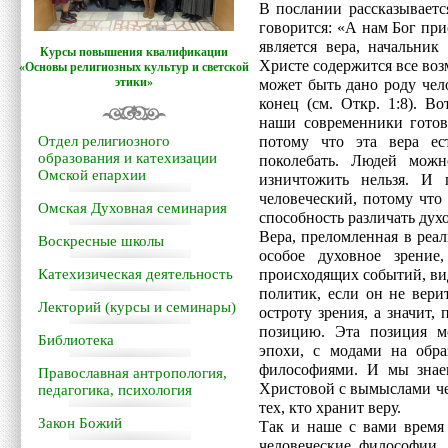
В послании рассказываетс
говорится: «А нам Бог пр
является вера, начальни
Курсы повышения квалификации
Христе содержится все воз
«Основы религиозных культур и светской
этики»
может быть дано роду чело
конец (см. Откр. 1:8). В
наши современники готов
Отдел религиозного
потому что эта вера ес
образования и катехизации
поколебать. Людей можн
Омской епархии
изничтожить нельзя. И 
человеческий, потому что
Омская Духовная семинария
способность различать духов
Вера, преломленная в реа
Воскресные школы
особое духовное зрение
Катехизическая деятельность
происходящих событий, вид
политик, если он не вери
Лекторий (курсы и семинары)
остроту зрения, а значит
позицию. Эта позиция м
Библиотека
эпохи, с модами на обра
философиями. И мы знаем
Православная антропология,
Христовой с вымыслами че
педагогика, психология
тех, кто хранит веру.
Закон Божий
Так и наше с вами время 
человеческие философии,