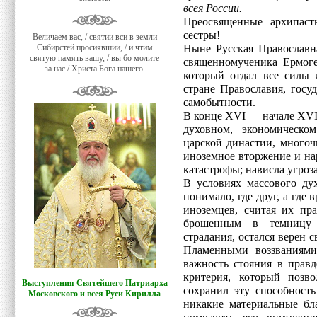
всея России.
Преосвященные архипаст
сестры!
Величаем вас, / святии вси в земли
Сибирстей просиявшии, / и чтим
Ныне Русская Православн
святую память вашу, / вы бо молите
священномученика Ермоге
за нас / Христа Бога нашего.
который отдал все силы 
стране Православия, госу
самобытности.
В конце XVI — начале XVI
духовном, экономическо
царской династии, много
иноземное вторжение и на
катастрофы; нависла угроз
В условиях массового ду
понимало, где друг, а где 
иноземцев, считая их пра
брошенным в темницу 
страдания, остался верен 
Пламенными воззваниям
важность стояния в правд
критерия, который позв
Выступления Святейшего Патриарха
сохранил эту способност
Московского и всея Руси Кирилла
никакие материальные бл