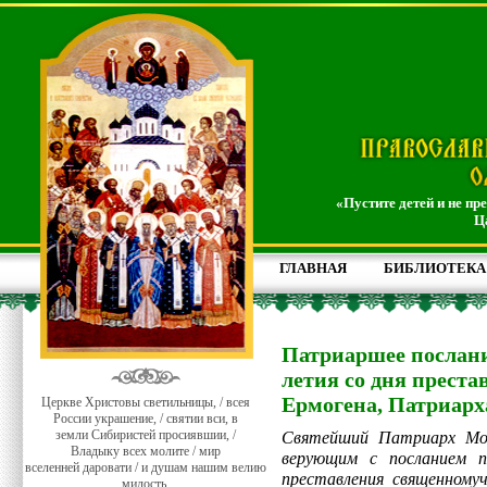
«Пустите детей и не пр
Ц
ГЛАВНАЯ
БИБЛИОТЕКА
Патриаршее послани
летия со дня прест
Ермогена, Патриарх
Церкве Христовы светильницы, / всея
России украшение, / святии вси, в
земли Сибиристей просиявшии, /
Святейший Патриарх Мос
Владыку всех молите / мир
верующим с посланием п
вселенней даровати / и душам нашим велию
преставления священному
милость.