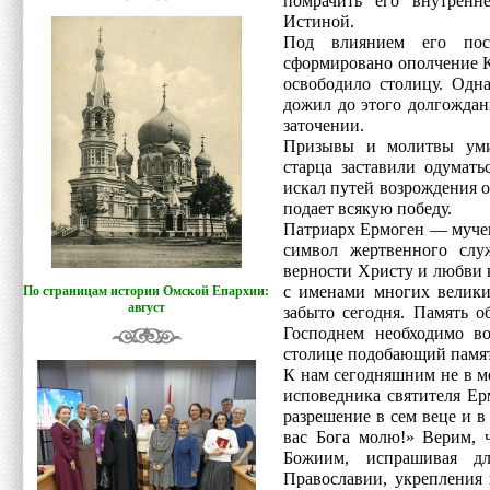
помрачить его внутренне
Истиной.
Под влиянием его пос
сформировано ополчение К
освободило столицу. Одн
дожил до этого долгождан
заточении.
Призывы и молитвы уми
старца заставили одумать
искал путей возрождения 
подает всякую победу.
Патриарх Ермоген — муче
символ жертвенного сл
верности Христу и любви 
с именами многих велики
По страницам истории Омской Епархии:
август
забыто сегодня. Память 
Господнем необходимо во
столице подобающий памя
К нам сегодняшним не в м
исповедника святителя Ер
разрешение в сем веце и в
вас Бога молю!» Верим, 
Божиим, испрашивая д
Православии, укрепления 