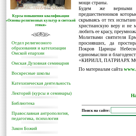
мощи страны.
Будем же верными н
предшественников которы
Курсы повышения квалификации
скрываясь от тех испытан
«Основы религиозных культур и светской
этики»
христианскую веру и не 
любить ее красу, преумнож
Молитвами святителя Ерм
Отдел религиозного
просиявших, да прости
образования и катехизации
Покров Царицы Небесн
Омской епархии
единомыслии и благоденст
+КИРИЛЛ, ПАТРИАРХ 
Омская Духовная семинария
По материалам сайта
www.p
Воскресные школы
Катехизическая деятельность
Лекторий (курсы и семинары)
На
Библиотека
Поиск на сайте:
Православная антропология,
педагогика, психология
Закон Божий