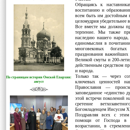
Обращаясь к наставник
воспитанию и образовани
всем быть им достойным 
целомудрия убедительнее в
Все вместе мы должны пр
терпение. Мы также пр
наследию нашего народа,
единомыслия в почитании
многовековых богатых
празднования важнейших
Великой смуты и 200-лети
действенным средством пр
и народа.
Только так — через сох
По страницам истории Омской Епархии:
ключевых ценностей на
август
Православия — происхо
заповеданное «единство д
этой встречи поколений н
сретение ветхозавет
Богомладенцем Иисусом Х
Поздравляя всех с эти
помощи от Господа в у
возрастании, в стремле