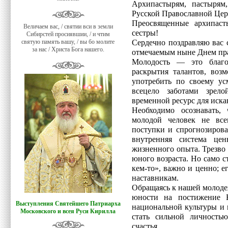
Архипастырям, пастыря
Русской Православной Це
Преосвященные архипаст
Величаем вас, / святии вси в земли
сестры!
Сибирстей просиявшии, / и чтим
святую память вашу, / вы бо молите
Сердечно поздравляю вас 
за нас / Христа Бога нашего.
отмечаемым ныне Днем пр
Молодость — это благод
раскрытия талантов, воз
употребить по своему ус
всецело заботами зре
временной ресурс для иска
Необходимо осознавать, 
молодой человек не все
поступки и спрогнозирова
внутренняя система це
жизненного опыта. Трезво
юного возраста. Но само с
кем-то», важно и ценно; е
наставникам.
Обращаясь к нашей молоде
юности на постижение Б
Выступления Святейшего Патриарха
национальной культуры и
Московского и всея Руси Кирилла
стать сильной личност
счастья.