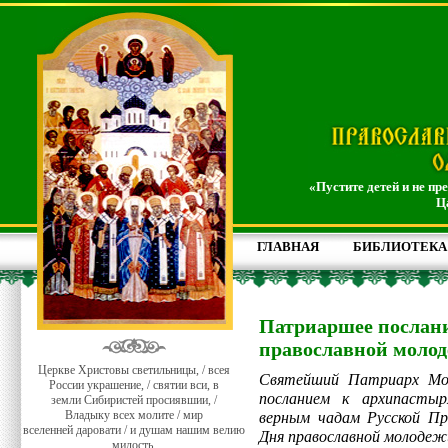
«Пустите детей и не пр
Ц
ГЛАВНАЯ
БИБЛИОТЕКА
Патриаршее послани
православной моло
Церкве Христовы светильницы, / всея
Святейший Патриарх Мос
России украшение, / святии вси, в
посланием к архипасты
земли Сибиристей просиявшии, /
Владыку всех молите / мир
верным чадам Русской Пр
вселенней даровати / и душам нашим велию
Дня православной молодеж
милость.