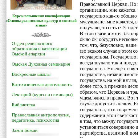
Православной Церкви. Но 
организации, мне кажется, 
государство как-то обошло
Курсы повышения квалификации
«Основы религиозных культур и светской
мусульмане, мне кажется, 
этики»
получали, то есть счёт идё
В этой связи я хотел бы о
было бы обсудить нескольк
Отдел религиозного
том, что, безусловно, наше 
образования и катехизации
(во всяком случае в этом с
Омской епархии
государством. Государство 
всегда звучало так и продо
Омская Духовная семинария
государства. Но ещё с сов
Воскресные школы
государства, независимост
государства, на мой взгля
Катехизическая деятельность
более того, в прежние дес
образом, что Церковь и т
Лекторий (курсы и семинары)
ущемлялись в правах. Вот 
случае допустить нельзя. 
Библиотека
государства, то в совреме
Православная антропология,
содержании этой светскости
педагогика, психология
в том, что между государ
установиться совершенно
Закон Божий
партнёрства, взаимной по