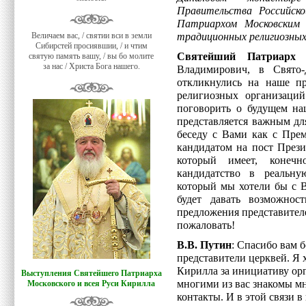
Правительства Российск
Патриархом Московским 
Величаем вас, / святии вси в земли
традиционных религиозных
Сибирстей просиявшии, / и чтим
Святейший Патриарх 
святую память вашу, / вы бо молите
за нас / Христа Бога нашего.
Владимирович, в Свято
откликнулись на наше пр
религиозных организаций
поговорить о будущем на
представляется важным д
беседу с Вами как с Прем
кандидатом на пост Прези
который имеет, конечн
кандидатство в реальну
который мы хотели бы с В
будет давать возможно
предложения представител
пожаловать!
В.В. Путин
: Спасибо вам 
представители церквей. Я 
Кирилла за инициативу ор
Выступления Святейшего Патриарха
многими из вас знакомы м
Московского и всея Руси Кирилла
контакты. И в этой связи в