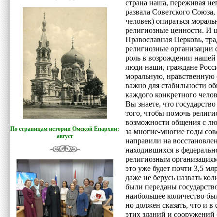
страна наша, переживая не
развала Советского Союза,
человек) опираться моральн
религиозные ценности. И 
Православная Церковь, тра
религиозные организации
роль в возрождении нашей с
люди наши, граждане Росс
моральную, нравственную о
важно для стабильности об
каждого конкретного челов
Вы знаете, что государство
того, чтобы помочь религ
возможности общения с люд
По страницам истории Омской Епархии:
за многие-многие годы сов
август
направили на восстановле
находившихся в федеральн
религиозным организациям,
это уже будет почти 3,5 мл
даже не берусь назвать ко
были переданы государств
наибольшее количество бы
но должен сказать, что и 
этих зданий и сооружений 