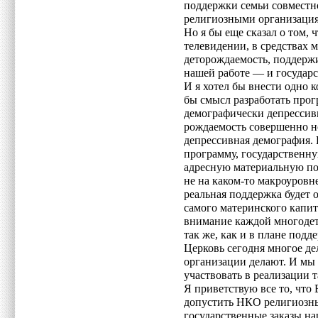
поддержки семьи совместн
религиозными организаци
Но я бы еще сказал о том, 
телевидении, в средствах
деторождаемость, поддержи
нашей работе — и государс
И я хотел бы внести одно 
бы смысл разработать про
демографически депрессив
рождаемость совершенно н
депрессивная демография. 
программу, государственну
адресную материальную по
не на каком-то макроуровне
реальная поддержка будет 
самого материнского капит
внимание каждой многодет
так же, как и в плане под
Церковь сегодня многое де
организации делают. И мы 
участвовать в реализации 
Я приветствую все то, что 
допустить НКО религиозны
государственные заказы н