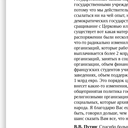
государственными учрежде
потому что мы действител
ссылаться ни на чей опыт,
демократических государст
сращивание с Церковью ил
существует вот какая мате
распоряжении были несколь
что-то радикально измени
организаций, которые рабо
выплачивается более 2 млр
организаций, занятых в со
организации, объем финан
французских студентов уч
заведениях, объем поддерж
1 млрд евро. Это порядок 
внесет какие-то изменения,
общепринятая политика го
религиозными организациям
социальных, которые архи
народа. Я благодарю Вас 
быть, говорил дольше, чем 
шанс сказать Вам все, что 
В.В. Путин
: Спасибо боль