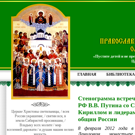
«Пустите детей и не пр
Ц
ГЛАВНАЯ
БИБЛИОТЕКА
Стенограмма встреч
РФ В.В. Путина со
Кириллом и лидера
Церкве Христовы светильницы, / всея
России украшение, / святии вси, в
общин России
земли Сибиристей просиявшии, /
Владыку всех молите / мир
8 февраля 2012 года в
вселенней даровати / и душам нашим велию
Даниловом монастыре
милость.