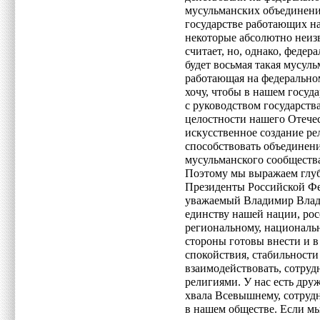
мусульманских объединени
государстве работающих н
некоторые абсолютно неизв
считает, но, однако, федера
будет восьмая такая мусул
работающая на федеральном
хочу, чтобы в нашем госуд
с руководством государств
целостности нашего Отечес
искусственное создание ре
способствовать объединен
мусульманского сообществ
Поэтому мы выражаем глуб
Президенты Российской Фед
уважаемый Владимир Влад
единству нашей нации, рос
региональному, националь
стороны готовы внести и в
спокойствия, стабильности
взаимодействовать, сотру
религиями. У нас есть друж
хвала Всевышнему, сотрудни
в нашем обществе. Если мы