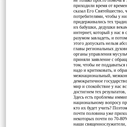
не только просто помочь в 
приходили время от времен
сказал Его Святейшество, ч
потребителями, чтобы у ни
придерживались тех тради
их бабушки, дедушки векам
интернет, который у нас в 
разумом завладеть, и потом
этого допускать нельзя абс
главы региональных духов
органы управления мусульм
приняли заявление с обра
том, чтобы не поддаваться
надо и критиковать, и обр
межнациональный, межконф
демократичное государство,
мир и спокойствие у нас вс
достигнем тех результатов
Здесь есть проблемы иммиг
национальному вопросу пр
кто их будет учить? Поэто
почти половина уже прихо
некоторых почти по 70-80
наши священнослужители, 