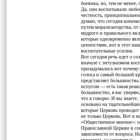
боевика, но, тем не менее
Да, они воспитывали любов
честность, принципиальнос
думаю, что сегодня кинема
путем морализаторства, от 
мудрого и правильного вк
которые одновременно явл
ценностями, вот в этот н
воспитательные усилия.
Вот сегодня речь идет о с
вначале с энтузиазмом вос
призадумались вот почему:
голоса и самый большой кр
представляет большинства.
испугом — есть такая реак
большинство, я вас уверяю,
что я говорю. И вы знаете,
основано на тщательнейше
которые Церковь проводит 
не только Церковь. Вот я 
«Общественное мнение»: о
Православной Церкви в с
зависимости от вопроса. Н