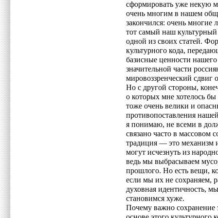
сформировать уже некую м
очень многим в нашем обще
закончился: очень многие 
тот самый наш культурный 
одной из своих статей. Фо
культурного кода, передаю
базисные ценности нашего 
значительной части россиян
мировоззренческий сдвиг о
Но с другой стороны, коне
о которых мне хотелось бы 
тоже очень велики и опасн
противопоставления нашей
я понимаю, не всеми в дол
связано часто в массовом с
традиция — это механизм и
могут исчезнуть из народно
ведь мы выбрасываем мусор
прошлого. Но есть вещи, к
если мы их не сохраняем, 
духовная идентичность, мы
становимся хуже.
Почему важно сохранение э
основе этого культурного 