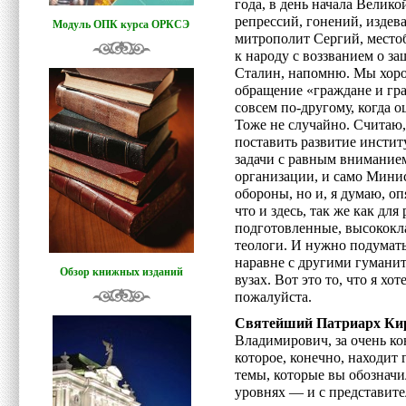
года, в день начала Велик
репрессий, гонений, изде
Модуль ОПК курса ОРКСЭ
митрополит Сергий, место
к народу с воззванием о за
Сталин, напомню. Мы хоро
обращение «граждане и гр
совсем по-другому, когда о
Тоже не случайно. Считаю
поставить развитие инстит
задачи с равным внимание
организации, и само Мини
обороны, но и, я думаю, о
что и здесь, так же как дл
подготовленные, высококла
теологи. И нужно подумать
наравне с другими гумани
Обзор книжных изданий
вузах. Вот это то, что я хо
пожалуйста.
Святейший Патриарх Ки
Владимирович, за очень ко
которое, конечно, находит 
темы, которые вы обознач
уровнях — и с представите