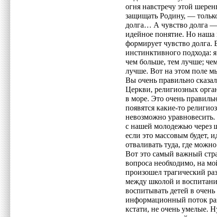
огня навстречу этой шерен
защищать Родину, — тольк
долга… А чувство долга —
идейное понятие. Но наша 
формирует чувство долга.
инстинктивного подхода: я
чем больше, тем лучше; чем
лучше. Вот на этом поле м
Вы очень правильно сказа
Церкви, религиозных органи
в море. Это очень правиль
появятся какие-то религио
невозможно уравновесить.
с нашей молодежью через ше
если это массовым будет, и
отваливать туда, где можн
Вот это самый важный стра
вопроса необходимо, на мой
произошел трагический ра
между школой и воспитани
воспитывать детей в очень
информационный поток разр
кстати, не очень умелые. 