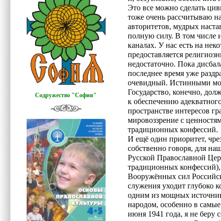
Это все можно сделать цив
тоже очень рассчитываю н
авторитетов, мудрых наста
полную силу. В том числе 
каналах. У нас есть на нек
предоставляется религиозн
недостаточно. Пока дисбал
последнее время уже разд
очевидный. Истинными мо
Государство, конечно, дол
Содружество "София"
к обеспечению адекватног
пространстве интересов гр
мировоззрение с ценностя
традиционных конфессий.
И ещё один приоритет, чр
собственно говоря, для наш
Русской Православной Церк
традиционных конфессий),
Вооружённых сил Российск
служения уходит глубоко 
одним из мощных источнико
народом, особенно в самые
июня 1941 года, я не беру