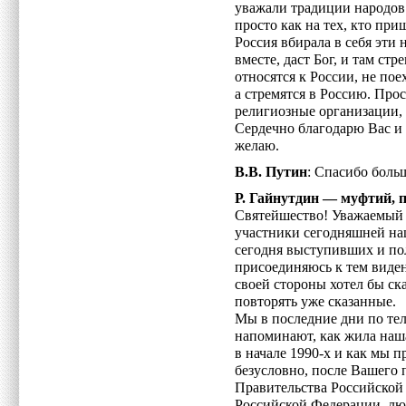
уважали традиции народов 
просто как на тех, кто при
Россия вбирала в себя эти
вместе, даст Бог, и там ст
относятся к России, не пое
а стремятся в Россию. Прос
религиозные организации,
Сердечно благодарю Вас и
желаю.
В.В. Путин
: Спасибо боль
Р. Гайнутдин — муфтий, 
Святейшество! Уважаемый
участники сегодняшней на
сегодня выступивших и по
присоединяюсь к тем виден
своей стороны хотел бы ска
повторять уже сказанные.
Мы в последние дни по те
напоминают, как жила наша
в начале 1990-х и как мы п
безусловно, после Вашего 
Правительства Российской 
Российской Федерации, лю