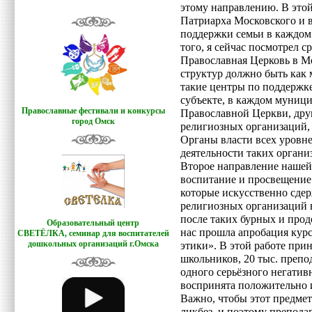
этому направлению. В этой
Патриарха Московского и 
поддержки семьи в каждом
того, я сейчас посмотрел 
Православная Церковь в Мо
структур должно быть как м
такие центры по поддержк
субъекте, в каждом муници
Православные фестивали и конкурсы
Православной Церкви, дру
город Омск
религиозных организаций,
Органы власти всех уровн
деятельности таких органи
Второе направление нашей
воспитание и просвещение.
которые искусственно сдер
религиозных организаций в
после таких бурных и прод
Образовательный центр
нас прошла апробация курс
СВЕТЁЛКА,
семинар для воспитателей
дошкольных организаций г.Омска
этики». В этой работе прин
школьников, 20 тыс. препо
одного серьёзного негатив
воспринята положительно 
Важно, чтобы этот предмет