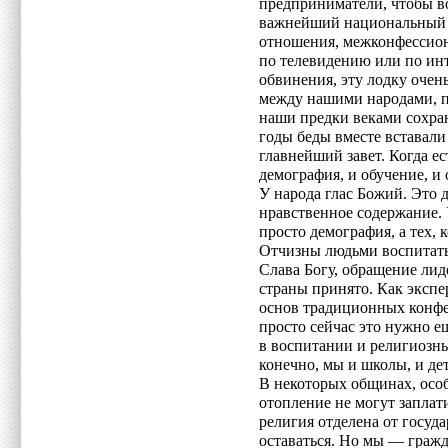
предприниматели, чтобы во
важнейший национальный 
отношения, межконфессион
по телевидению или по инте
обвинения, эту лодку очен
между нашими народами, 
наши предки веками сохраня
годы беды вместе вставал
главнейший завет. Когда ес
демография, и обучение, и 
У народа глас Божий. Это д
нравственное содержание.
просто демография, а тех,
Отчизны людьми воспитать.
Слава Богу, обращение ли
страны принято. Как экспе
основ традиционных конфе
просто сейчас это нужно ещ
в воспитании и религиозны
конечно, мы и школы, и де
В некоторых общинах, особе
отопление не могут заплати
религия отделена от госуда
оставаться. Но мы — гражд