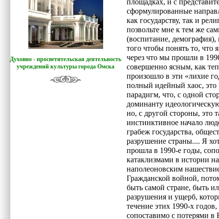
площадках, и с представите
сформулированные направле
как государству, так и рел
позвольте мне к тем же са
(воспитание, демография),
того чтобы понять то, что 
через что мы прошли в 199
Духовно - просветительская деятельность
совершенно ясным, как теп
учреждений культуры города Омска
произошло в эти «лихие год
полный идейный хаос, это
парадигм, что, с одной ст
доминанту идеологическую,
но, с другой стороны, это 
инстинктивное начало люде
грабеж государства, общес
разрушение страны.... Я хот
прошла в 1990-е годы, со
катаклизмами в истории на
наполеоновским нашествием
Гражданской войной, потом
быть самой стране, быть ил
разрушения и ущерб, кото
течение этих 1990-х годов,
сопоставимо с потерями в 