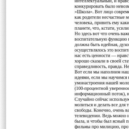
интеллектуальный, и нрав
конкурировать было невозм
«Школа». Вот лицо соврем
как родители несчастные м
человека, привить ему как
планете, что, кстати, уси
Но здесь вот что очень ва
воспитательную функцию в 
должна быть идейная, духо
осуществлялось это воспита
нас есть ценности — нравс
хорошо сказали в своей ста
справедливость, правда. Не 
Вот если мы наполним наш
идеями, если мы научимся 
умонастроения нашей молод
(100-процентной увереннос
информационный поток), н
Случайно сейчас использую
молиться и делать все для 
свободы. Конечно, очень в
телевидении. Ведь можно и
была, и чтобы был ясный 
фильмы про милицию, про 