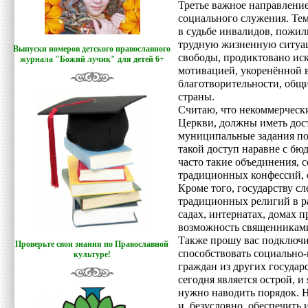
Третье важное направлени
социального служения. Тем
в судьбе инвалидов, пожил
трудную жизненную ситуац
Выпуски номеров детского православного
свободы, продиктовано ис
журнала "Божий лучик
"
для детей 6+
мотивацией, укоренённой 
благотворительности, общ
страны.
Считаю, что некоммерческ
Церкви, должны иметь дост
муниципальные задания по
такой доступ наравне с б
часто такие объединения,
традиционных конфессий, 
Кроме того, государству с
традиционных религий в р
садах, интернатах, домах 
возможность священниками 
Также прошу вас подключит
Проверьте свои знания по Православной
способствовать социально
культуре!
граждан из других государ
сегодня является острой, и
нужно наводить порядок. 
и, безусловно, обеспечить 