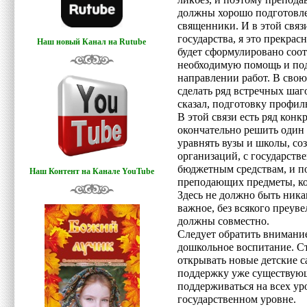
ликбез, и поэтому препода
должны хорошо подготовле
священники. И в этой связ
государства, я это прекра
Наш новый Канал на Rutube
будет сформулировано соот
необходимую помощь и под
направлении работ. В свою
сделать ряд встречных шаго
сказал, подготовку профил
В этой связи есть ряд кон
окончательно решить оди
уравнять вузы и школы, со
организаций, с государстве
бюджетным средствам, и по
Наш Контент на Канале YouTube
преподающих предметы, кот
Здесь не должно быть ник
важное, без всякого преуве
должны совместно.
Следует обратить внимание
дошкольное воспитание. С
открывать новые детские с
поддержку уже существую
поддерживаться на всех ур
государственном уровне.