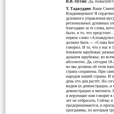
В.В. Путин
: Да, пожалуйст
Т. Таджуддин
: Ваше Свят
Владимирович! Я сердечно
духовного управления мус
региональных духовных уп
благодарю за те слова, кото
было, и то, что предстоит
первое слово «Алхамдулилл
должно быть — «Слава Бог
говорил. И то, что у нас в 1
ближнем зарубежье; разные
дальнем зарубежье, во все
абсолютно. Да, сегодня 18-
но мы должны об этом нап
страна сохранена. При сам
народов нашей страны. И 
день ото дня растёт. Но се
видим (и демонстрации, и
демонстрации и митинги. 
и верующие нам говорят в п
лет не отбросить. Сейчас и
предпринимаются, и прогр
программы, по которым тр