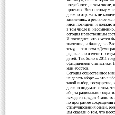
минимум, на некоторые — 8
потребность, в том числе,
проектах. Вот поэтому мне
должно отражать не колич
заявлениях, а реальное кол
иной позицией, и должно а
в том числе и, несомненно
сегодня нравственным сос
И последнее, что я хотел б
значению, и благодарю Вас 
тему, — это тема «Демогра
радикально изменить ситуа
детей. Так было в 2011 год
официальной статистике. Н
млн абортов.
Сегодня общественное мнен
не делать аборт — это выб
такой выбор, государство,
должно подумать о том, что
аборта радикально сократил
исходя из цифры 4 млн, то 
по программе сокращения а
стимулирования семей, рож
Вы сказали о том, что нео