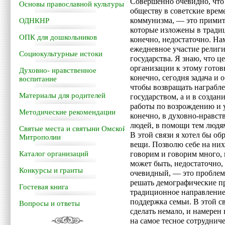
Совершенно очевидно, что 
Основы православной культуры
обществу в советские време
коммунизма, — это примит
ОДНКНР
которые изложены в тради
ОПК для дошкольников
конечно, недостаточно. На
ежедневное участие религ
Социокультурные истоки
государства. Я знаю, что 
организации к этому готовы
Духовно- нравственное
конечно, сегодня задача и о
воспитание
чтобы возвращать награбле
Материалы для родителей
государством, а и в созда
работы по возрождению и 
Методические рекомендации
конечно, в духовно-нравст
людей, в помощи тем людям
Святые места и святыни Омской
В этой связи я хотел бы о
Митрополии
вещи. Позволю себе на них 
Каталог организаций
говорим и говорим много, 
может быть, недостаточно,
Конкурсы и гранты
очевидный, — это проблем
решать демографические п
Гостевая книга
традиционное направление
поддержка семьи. В этой с
Вопросы и ответы
сделать немало, и намерен
на самое тесное сотруднич