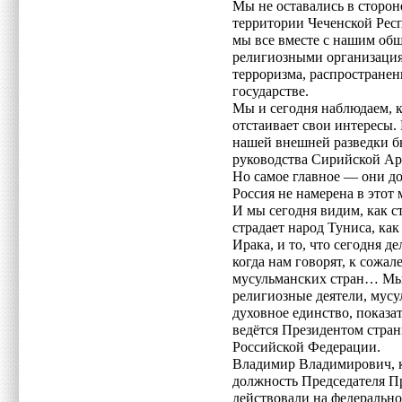
Мы не оставались в стороне
территории Чеченской Респ
мы все вместе с нашим общ
религиозными организаци
терроризма, распространен
государстве.
Мы и сегодня наблюдаем, 
отстаивает свои интересы.
нашей внешней разведки б
руководства Сирийской Ар
Но самое главное — они до
Россия не намерена в этот 
И мы сегодня видим, как с
страдает народ Туниса, ка
Ирака, и то, что сегодня д
когда нам говорят, к сожа
мусульманских стран… Мы 
религиозные деятели, мусу
духовное единство, показа
ведётся Президентом стра
Российской Федерации.
Владимир Владимирович, к
должность Председателя П
действовали на федеральн