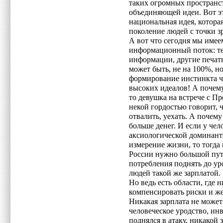
таких огромных пространст
объединяющей идеи. Вот эт
национальная идея, котор
поколение людей с точки 
А вот что сегодня мы имее
информационный поток: тел
информации, другие печат
может быть, не на 100%, н
формирование инстинкта ч
высоких идеалов! А почему
то девушка на встрече с П
некой гордостью говорит, ч
отвалить, уехать. А почем
больше денег. И если у чел
аксиологической доминанто
измерение жизни, то тогда
России нужно большой путь
потребления поднять до ур
людей такой же зарплатой.
Но ведь есть области, где
компенсировать риски и ж
Никакая зарплата не может
человеческое уродство, инв
поднялся в атаку, никакой 