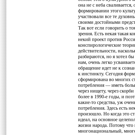
она не с неба сваливается, 
формировании этого культ
участвовали все те духовн
своими достойными предст
Так вот если говорить о то
зрения. Есть некая такая к
некий проект против Росси
конспирологические теории
действительности, насколь
разбираются, но я хотел бы
нам, очень легко усваивае
обращение идет не к сознан
к инстинкту. Сегодня фор
сформирована во многих с
потребления — иметь боль
через нищету, через скорби
более в 1990-е годы, и по
какие-то средства, уж оче
потребления. Здесь есть не
произошло. Но когда это 
идеал, на основное целепол
жизни народа. Потому что 
многонациональный, много