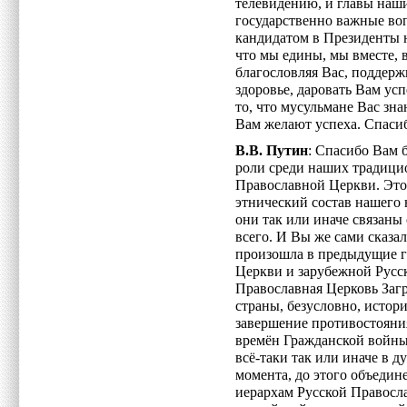
телевидению, и главы наш
государственно важные воп
кандидатом в Президенты 
что мы едины, мы вместе, 
благословляя Вас, поддер
здоровье, даровать Вам усп
то, что мусульмане Вас зн
Вам желают успеха. Спаси
В.В. Путин
: Спасибо Вам 
роли среди наших традици
Православной Церкви. Это,
этнический состав нашего 
они так или иначе связаны
всего. И Вы же сами сказа
произошла в предыдущие г
Церкви и зарубежной Русс
Православная Церковь Заг
страны, безусловно, истор
завершение противостояни
времён Гражданской войны
всё-таки так или иначе в д
момента, до этого объеди
иерархам Русской Правосл