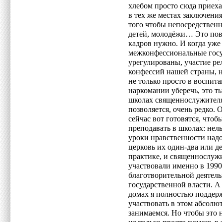
хлебом просто сюда приеха
в тех же местах заключени
того чтобы непосредственн
детей, молодёжи… Это повс
кадров нужно. И когда уже
межконфессиональные госу
урегулированы, участие р
конфессий нашей страны, н
не только просто в воспита
наркомании уберечь, это ты
школах священнослужителям
позволяется, очень редко. 
сейчас вот готовятся, что
преподавать в школах: нель
уроки нравственности надо 
церковь их один-два или де
практике, и священнослуж
участвовали именно в 1990-
благотворительной деятел
государственной власти. А
домах я полностью поддер
участвовать в этом абсолют
занимаемся. Но чтобы это 