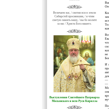
Ва
От
Величаем вас, / святии вси в земли
Ко
Сибирстей просиявшии, / и чтим
за
святую память вашу, / вы бо молите
ис
за нас / Христа Бога нашего.
То
ка
Во
Ев
чт
си
ка
не
Бо
И 
пр
ав
де
— 
— 
Мо
он
кр
Выступления Святейшего Патриарха
му
Московского и всея Руси Кирилла
По