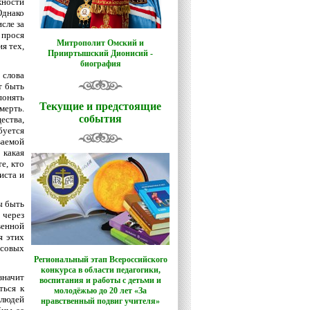
жности
Однако
исле за
 прося
Митрополит Омский и
я тех,
Прииртышский Дионисий -
биография
 слова
т быть
понять
Текущие и предстоящие
мерть.
события
ества,
буется
ваемой
 какая
е, кто
иста и
ы быть
 через
венной
я этих
ссовых
Региональный этап Всероссийского
конкурса в области педагогики,
значит
воспитания и работы с детьми и
ться к
молодёжью до 20 лет «За
 людей
нравственный подвиг учителя»