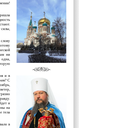
мении!
ришла
щность
стают.
 силы,
 слову
потому
ческой
нам ни
 одна,
оторую
ия и в
рам? С
оябрь,
 ветер,
грязно
равду.
йдет и
ены на
е тела
вало в