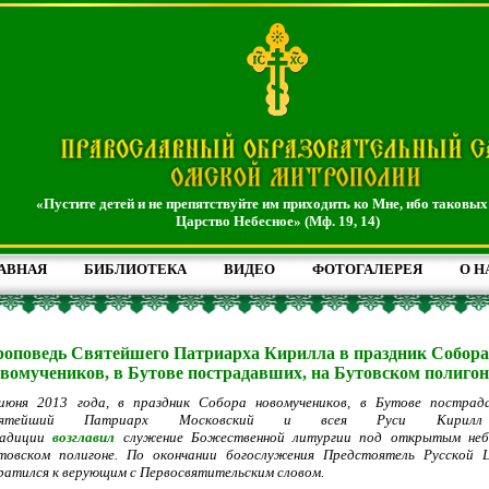
«Пустите детей и не препятствуйте им приходить ко Мне, ибо таковых
Царство Небесное» (Мф. 19, 14)
АВНАЯ
БИБЛИОТЕКА
ВИДЕО
ФОТОГАЛЕРЕЯ
О Н
оповедь Святейшего Патриарха Кирилла в праздник Собора
вомучеников, в Бутове пострадавших, на Бутовском полигон
июня 2013 года, в праздник Собора новомучеников, в Бутове пострад
вятейший Патриарх Московский и всея Руси Кирил
адиции
возглавил
служение Божественной литургии под открытым неб
товском полигоне. По окончании богослужения Предстоятель Русской 
ратился к верующим с Первосвятительским словом.