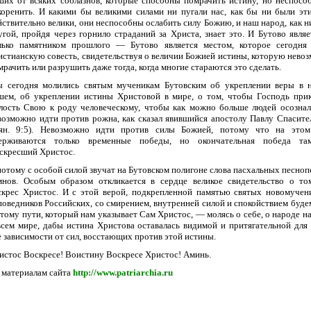
ших от всяких соблазнов, которые способны помрачить истину, но неспосо
коренить. И какими бы великими силами ни пугали нас, как бы ни были эт
йствительно велики, они неспособны ослабить силу Божию, и наш народ, как н
угой, пройдя через горнило страданий за Христа, знает это. И Бутово являе
лько памятником прошлого — Бутово является местом, которое сегодня
истианскую совесть, свидетельствуя о величии Божией истины, которую нево
мрачить или разрушить даже тогда, когда многие стараются это сделать.
 сегодня молились святым мученикам Бутовским об укреплении веры в 
шем, об укреплении истины Христовой в мире, о том, чтобы Господь при
лость Свою к роду человеческому, чтобы как можно больше людей осознал
возможно идти против рожна, как сказал явившийся апостолу Павлу Спасител
ян. 9:5). Невозможно идти против силы Божией, потому что на этом
ерживаются только временные победы, но окончательная победа там
скресший Христос.
потому с особой силой звучат на Бутовском полигоне слова пасхальных песноп
мнов. Особым образом откликается в сердце великое свидетельство о то
скрес Христос. И с этой верой, подкрепленной памятью святых новомучен
поведников Российских, со смирением, внутренней силой и спокойствием буде
 тому пути, который нам указывает Сам Христос, — молясь о себе, о народе н
всем мире, дабы истина Христова оставалась видимой и притягательной для
е зависимости от сил, восстающих против этой истины.
истос Воскресе! Воистину Воскресе Христос! Аминь.
 материалам сайта
http://www.patriarchia.ru