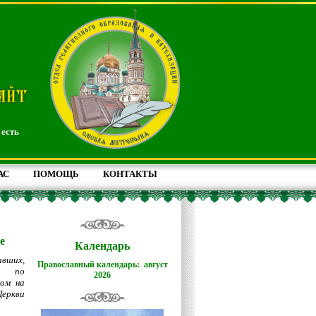
 есть
АС
ПОМОЩЬ
КОНТАКТЫ
е
Календарь
авших,
Православный календарь: август
л по
2026
ом на
Церкви