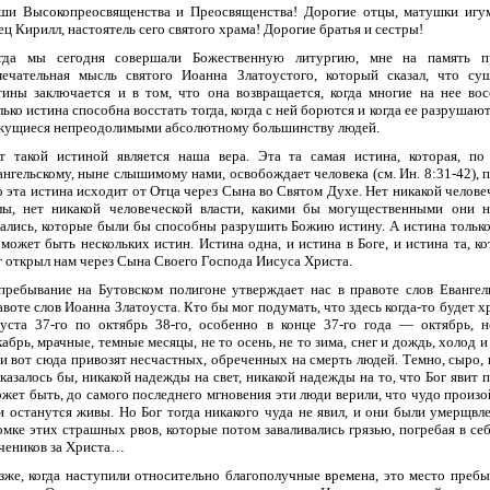
ши Высокопреосвященства и Преосвященства! Дорогие отцы, матушки игу
ец Кирилл, настоятель сего святого храма! Дорогие братья и сестры!
гда мы сегодня совершали Божественную литургию, мне на память п
мечательная мысль святого Иоанна Златоустого, который сказал, что су
тины заключается и в том, что она возвращается, когда многие на нее вос
лько истина способна восстать тогда, когда с ней борются и когда ее разрушают
жущиеся непреодолимыми абсолютному большинству людей.
т такой истиной является наша вера. Эта та самая истина, которая, по
ангельскому, ныне слышимому нами, освобождает человека (см. Ин. 8:31-42), 
о эта истина исходит от Отца через Сына во Святом Духе. Нет никакой челове
лы, нет никакой человеческой власти, какими бы могущественными они 
зались, которые были бы способны разрушить Божию истину. А истина только
 может быть нескольких истин. Истина одна, и истина в Боге, и истина та, к
г открыл нам через Сына Своего Господа Иисуса Христа.
пребывание на Бутовском полигоне утверждает нас в правоте слов Евангел
авоте слов Иоанна Златоуста. Кто бы мог подумать, что здесь когда-то будет х
густа 37-го по октябрь 38-го, особенно в конце 37-го года — октябрь, н
кабрь, мрачные, темные месяцы, не то осень, не то зима, снег и дождь, холод и
и вот сюда привозят несчастных, обреченных на смерть людей. Темно, сыро, 
казалось бы, никакой надежды на свет, никакой надежды на то, что Бог явит п
жет быть, до самого последнего мгновения эти люди верили, что чудо произо
и останутся живы. Но Бог тогда никакого чуда не явил, и они были умерщвл
омке этих страшных рвов, которые потом заваливались грязью, погребая в себ
чеников за Христа…
зже, когда наступили относительно благополучные времена, это место пребы