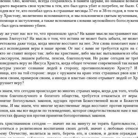
бвении. Оно, конечно, всегда сохранялось в памяти Церкви, но никакой возмо
крыто выразить свои чувства к тем, кто был здесь убит и погребен, не было. 
годня все те, кто погибал здесь в страшные месяцы 37-го и 38-го годов, в том ч
ру Христову, молитвенно вспоминаются, и мы поклоняемся святым мученикам,
 помощи и заступления, а также вспоминаем словами заупокойного богослужени
о был здесь невинно убиен.
му же учит нас все то, что произошло здесь? На какие мысли настраивают нас
анна Златоуста? На мысль о том, что истина не может быть забыта, не може
ичтожена даже тогда, когда многие восстают на нее. Эти слова помогают нам 
ысл исповедания веры в наше время. От нас с вами не требуется идти на с
кто не ставит вопрос так: либо вы христиане, либо мы вас выталкиваем из общ
классируем, лишаем работы, пенсии, благополучия. Но разве сегодня не тре
поведовать веру во Иисуса Христа, когда общее течение современной так назы
льтуры уносит сознание людей в сторону, противоположную Христу? И
зница, кто на той стороне: люди с оружием на краю этих страшных рвов или т
овом своим, примером своим, а иногда и властью своею отрывает людей от Хр
зрушает веру?
 знаем, что сегодня происходит во многих странах мира, когда для того, чтоб
еном благополучного и богатого общества, требуется отказаться от веры
инятие богохульных законов, идущих против Божественной воли и Божест
тины. И мы знаем, что многие мужественные люди восстают против приняти
конов, как мы все видели по телевидению, которое свидетельствовало нам о ма
отестах французов против принятия богопротивных законов.
ть христианином сегодня — значит ни на минуту не терять бдительности, 
ботиться о религиозном воспитании своих детей, значит с любовью относи
оему Отечеству, молиться за него, беречь его, и словом, и делом ограждая