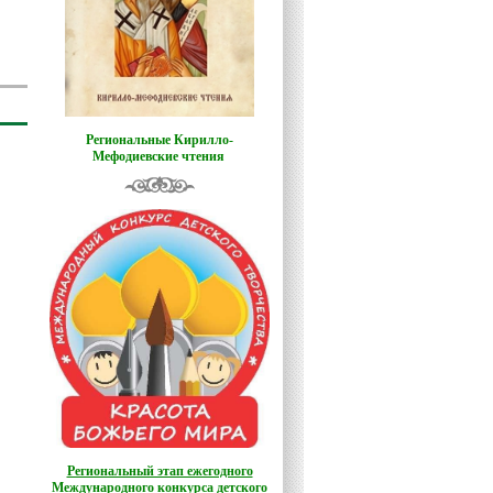
Региональные Кирилло-
Мефодиевские чтения
Региональный этап ежегодного
Международного конкурса детского