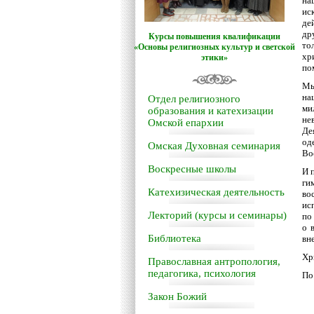
на
ис
де
др
Курсы повышения квалификации
то
«Основы религиозных культур и светской
хр
этики»
по
Мы
на
Отдел религиозного
ми
образования и катехизации
не
Омской епархии
Де
од
Омская Духовная семинария
Во
Воскресные школы
И 
ги
Катехизическая деятельность
во
ис
Лекторий (курсы и семинары)
по
о 
Библиотека
вн
Хр
Православная антропология,
педагогика, психология
По
Закон Божий