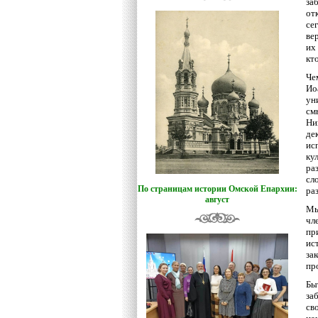
за
от
се
ве
их
кт
Че
Ио
ун
см
Ни
де
ис
ку
ра
сл
По страницам истории Омской Епархии:
ра
август
Мы
чл
пр
ис
за
пр
Бы
за
св