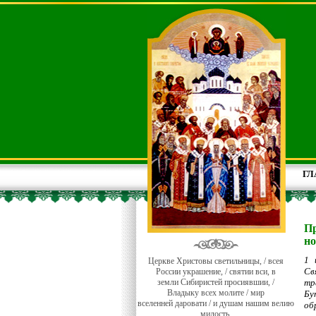
ГЛ
Пр
но
1 
Церкве Христовы светильницы, / всея
С
России украшение, / святии вси, в
земли Сибиристей просиявшии, /
тр
Владыку всех молите / мир
Бу
вселенней даровати / и душам нашим велию
об
милость.