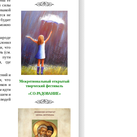
бны ее
и силы
икакой
тся не
 будит
зможно
народе
клонил
и, что
ь (см.
 пути
, где
ений и
м, что
Межрегиональный открытый
иков и
творческий фестиваль
м идти
«СО-РАДОВАНИЕ»
ашем и
 людей