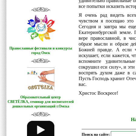
удивительно правильные о
все попытки исказить исто
Я очень рад видеть все
чувством я посещаю это 
Сегодня и завтра мы ещ
Екатеринбургской земле. 
вере православной, в чи
образе мысли и образе де
Православные фестивали и конкурсы
Божией правде. А если ч
город Омск
искушает, если кажется, 
вспомните удивительны
сокрушил еси силу», и эти
воспрять духом даже в с
Пусть Господь хранит Оте
вас.
Христос Воскресе!
Образовательный центр
СВЕТЁЛКА,
семинар для воспитателей
дошкольных организаций г.Омска
На
Поиск на сайте: