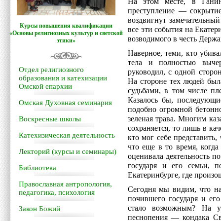
На этом месте, в Гани
преступление — сокрытие
воздвигнут замечательный
Курсы повышения квалификации
все эти события на Екатер
«Основы религиозных культур и светской
возводимого в честь Держ
этики»
Наверное, теми, кто убива
тела и полностью вычер
Отдел религиозного
руководил, с одной сторо
образования и катехизации
На стороне тех людей был
Омской епархии
судьбами, в том числе пл
Казалось бы, последующи
Омская Духовная семинария
подобно огромной бетонно
зеленая трава. Многим каза
Воскресные школы
сохраняется, то лишь в ка
Катехизическая деятельность
кто мог себе представить,
что еще в то время, когд
Лекторий (курсы и семинары)
оценивала деятельность п
государя и его семьи, п
Библиотека
Екатеринбурге, где произо
Православная антропология,
Сегодня мы видим, что на
педагогика, психология
почившего государя и его
стало возможным? На у
Закон Божий
песнопения — кондака Св