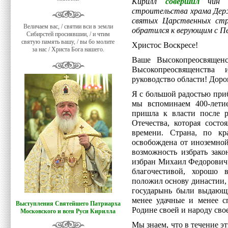
Кирилл
совершил
чин о
строительства храма Дер
святых Царственных стр
Величаем вас, / святии вси в земли
обратился к верующим с П
Сибирстей просиявшии, / и чтим
святую память вашу, / вы бо молите
Христос Воскресе!
за нас / Христа Бога нашего.
Ваше Высокопреосвящен
Высокопреосвященства 
руководство области! Дорог
Я с большой радостью при
мы вспоминаем 400-лети
пришла к власти после 
Отечества, которая состо
времени. Страна, по кр
освобождена от иноземной
возможность избрать зако
избран Михаил Федорович 
благочестивой, хорошо 
положил основу династии, 
государынь были выдающи
менее удачные и менее с
Выступления Святейшего Патриарха
Родине своей и народу сво
Московского и всея Руси Кирилла
Мы знаем, что в течение эт