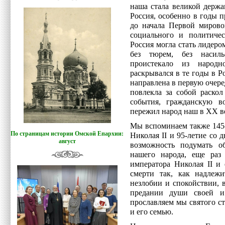
наша стала великой держа
Россия, особенно в годы 
до начала Первой мирово
социального и политичес
Россия могла стать лидером
без тюрем, без насиль
проистекало из народн
раскрывался в те годы в Р
направлена в первую очер
повлекла за собой раско
события, гражданскую в
пережил народ наш в ХХ в
Мы вспоминаем также 145-
По страницам истории Омской Епархии:
Николая II и 95-летие со 
август
возможность подумать о
нашего народа, еще раз
императора Николая II и
смерти так, как надлеж
незлобии и спокойствии, 
предании души своей и
прославляем мы святого ст
и его семью.