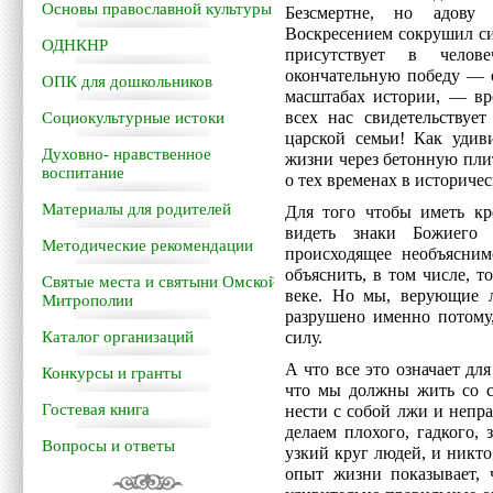
Основы православной культуры
Безсмертне, но адову
Воскресением сокрушил силу
ОДНКНР
присутствует в челов
окончательную победу — о
ОПК для дошкольников
масштабах истории, — вре
всех нас свидетельствуе
Социокультурные истоки
царской семьи! Как удив
Духовно- нравственное
жизни через бетонную пли
воспитание
о тех временах в историче
Материалы для родителей
Для того чтобы иметь кр
видеть знаки Божиего 
Методические рекомендации
происходящее необъясним
объяснить, в том числе, 
Святые места и святыни Омской
веке. Но мы, верующие л
Митрополии
разрушено именно потому
Каталог организаций
силу.
А что все это означает дл
Конкурсы и гранты
что мы должны жить со ст
Гостевая книга
нести с собой лжи и непра
делаем плохого, гадкого,
Вопросы и ответы
узкий круг людей, и никто
опыт жизни показывает, 