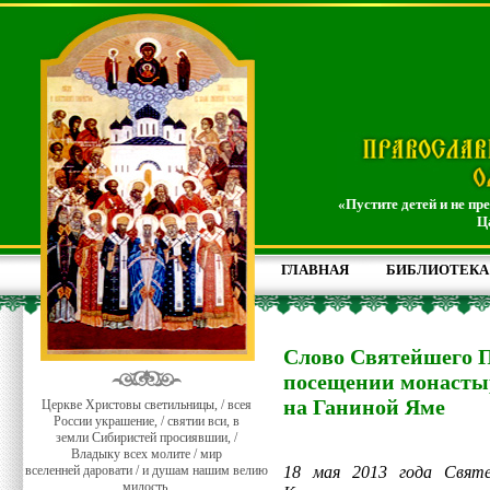
«Пустите детей и не пр
Ц
ГЛАВНАЯ
БИБЛИОТЕКА
Слово Святейшего 
посещении монасты
на Ганиной Яме
Церкве Христовы светильницы, / всея
России украшение, / святии вси, в
земли Сибиристей просиявшии, /
Владыку всех молите / мир
вселенней даровати / и душам нашим велию
18 мая 2013 года Свят
милость.