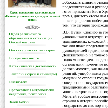
доброжелательная и открыта
представителями и руково
готов пригласить Вас в Хра
Курсы повышения квалификации
время, для того чтобы нам
«Основы религиозных культур и светской
этики»
и нелицеприятно побеседов
том, что сегодня происход
В.В. Путин: Спасибо за эт
Отдел религиозного
удовольствием встречусь 
образования и катехизации
традиционных конфессий, д
Омской епархии
так или иначе представлен
Омская Духовная семинария
руководителей традиционн
Действительно, не только з
Воскресные школы
годов многое сделано, для
организации, помочь им вст
Катехизическая деятельность
до того момента, как нача
религий, ущерб нашим рел
Лекторий (курсы и семинары)
мощный со стороны государ
Библиотека
совершенно, государство е
традиционными религиями,
Православная антропология,
много построено и синагог
педагогика, психология
Мечетей вообще построено 
строили в истории российс
Закон Божий
государство до сих пор в д