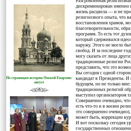
Разгромленная религиозна
дискриминирован именно п
жизнь расцвела — и не про
религиозного опыта, что ва
восстановления храмов, мо
благотворительности, обр
программ. То есть тот дух
который сдерживался идео
наружу. Этого не могло быт
свобод. И за последние го
могу сказать от лица друг
традиционные религии Росс
представить, что это возмо
Вы сегодня с одной сторо
По страницам истории Омской Епархии:
кандидат в Президенты. И 
август
будущем, но не только мне
традиционных религий обра
выступил организатором та
Совершенно очевидно, что 
есть что-то и в жизни рели
это совершенно очевидно), 
может быть, коррекции кур
И вот поскольку сегодня у
государственных отношени