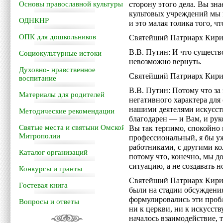
Основы православной культуры
сторону этого дела. Вы зна
культовых учреждений мы
ОДНКНР
и это малая толика того, ч
ОПК для дошкольников
Святейший Патриарх Кирилл
В.В. Путин: И что существ
Социокультурные истоки
невозможно вернуть.
Духовно- нравственное
Святейший Патриарх Кири
воспитание
В.В. Путин: Потому что за
Материалы для родителей
негативного характера для
нашими деятелями искусст
Методические рекомендации
благодарен — и Вам, и рук
Святые места и святыни Омской
Вы так терпимо, спокойно 
Митрополии
профессиональный, я бы уж
работниками, с другими ко
Каталог организаций
потому что, конечно, мы д
ситуацию, а не создавать н
Конкурсы и гранты
Святейший Патриарх Кирил
Гостевая книга
были на стадии обсуждения
формулировались эти проб
Вопросы и ответы
ни к церкви, ни к искусств
началось взаимодействие, т