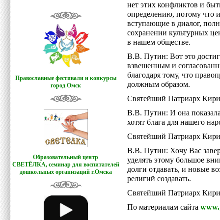
нет этих конфликтов и быть
определению, потому что и
вступающие в диалог, полн
сохранении культурных цен
в нашем обществе.
В.В. Путин: Вот это достиг
взвешенным и согласованны
благодаря тому, что право
Православные фестивали и конкурсы
должным образом.
город Омск
Святейший Патриарх Кири
В.В. Путин: И она показала
хотят блага для нашего нар
Святейший Патриарх Кири
В.В. Путин: Хочу Вас завер
Образовательный центр
уделять этому большое вни
СВЕТЁЛКА,
семинар для воспитателей
долги отдавать, и новые 
дошкольных организаций г.Омска
религий создавать.
Святейший Патриарх Кирил
По материалам сайта
www.p