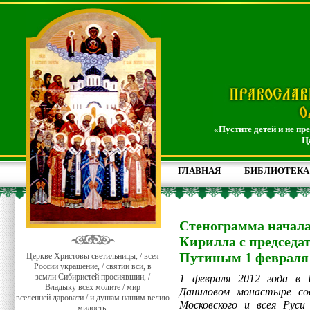
«Пустите детей и не пр
Ц
ГЛАВНАЯ
БИБЛИОТЕКА
Стенограмма начала
Кирилла с председа
Путиным 1 февраля 
Церкве Христовы светильницы, / всея
России украшение, / святии вси, в
земли Сибиристей просиявшии, /
1 февраля 2012 года в 
Владыку всех молите / мир
Даниловом монастыре со
вселенней даровати / и душам нашим велию
Московского и всея Руси
милость.