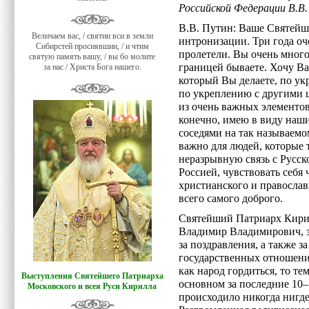
Российской Федерации В.В
В.В. Путин: Ваше Святейше
Величаем вас, / святии вси в земли
интронизации. Три года оч
Сибирстей просиявшии, / и чтим
пролетели. Вы очень много 
святую память вашу, / вы бо молите
границей бываете. Хочу Ва
за нас / Христа Бога нашего.
который Вы делаете, по у
по укреплению с другими ц
из очень важных элементо
конечно, имею в виду на
соседями на так называемо
важно для людей, которые 
неразрывную связь с Русск
Россией, чувствовать себя
христианского и православ
всего самого доброго.
Святейший Патриарх Кирил
Владимир Владимирович, за
за поздравления, а также з
государственных отношени
как народ гордиться, то тем
Выступления Святейшего Патриарха
основном за последние 10–1
Московского и всея Руси Кирилла
происходило никогда нигде