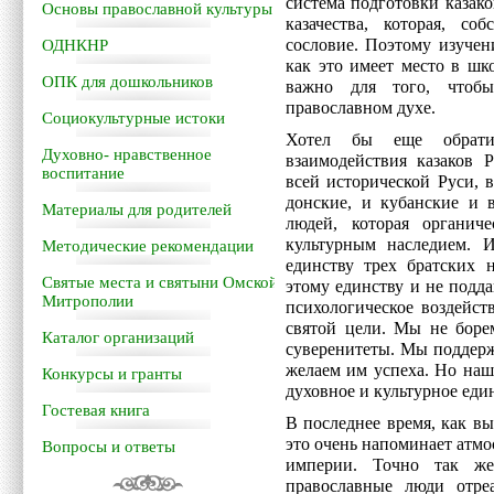
система подготовки казак
Основы православной культуры
казачества, которая, со
сословие. Поэтому изучен
ОДНКНР
как это имеет место в шк
ОПК для дошкольников
важно для того, чтобы
православном духе.
Социокультурные истоки
Хотел бы еще обрати
Духовно- нравственное
взаимодействия казаков 
воспитание
всей исторической Руси, 
донские, и кубанские и 
Материалы для родителей
людей, которая органи
культурным наследием. 
Методические рекомендации
единству трех братских 
Святые места и святыни Омской
этому единству и не подда
Митрополии
психологическое воздейс
святой цели. Мы не боре
Каталог организаций
суверенитеты. Мы поддерж
желаем им успеха. Но наша
Конкурсы и гранты
духовное и культурное еди
Гостевая книга
В последнее время, как вы
это очень напоминает атм
Вопросы и ответы
империи. Точно так же
православные люди отре