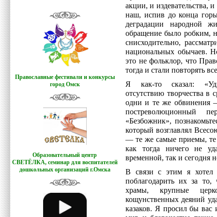
акции, и издевательства, 
наш, испив до конца гор
деградации народной жи
обращение было робким, н
снисходительно, рассматр
национальных обычаев. Н
это не фольклор, что Пра
тогда и стали повторять все
Православные фестивали и конкурсы
Я как-то сказал: «Уди
город Омск
отсутствию творчества в 
одни и те же обвинения 
постреволюционный пе
«Безбожник», познакомьте
который возглавлял Всесо
— те же самые приемы, те
как тогда ничего не уд
Образовательный центр
временной, так и сегодня н
СВЕТЁЛКА,
семинар для воспитателей
дошкольных организаций г.Омска
В связи с этим я хотел 
поблагодарить их за то,
храмы, крупные цер
кощунственных деяний уда
казаков. Я просил бы вас