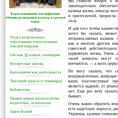
мы ставили вопрос о не
законодательно обеспеч
казачья жизнь, некогда за
Курсы повышения квалификации
и притеснений, проросла
«Основы религиозных культур и светской
силу.
этики»
И для того чтобы казачеств
хотел бы сказать, може
Отдел религиозного
неправославных казаков. 
образования и катехизации
как и многим другим наш
Омской епархии
советской действительно
церковную жизнь. Умом, д
Омская Духовная семинария
своей комнаты могут пе
венчаются, — а жить церко
Воскресные школы
Не могу сказать, что 
Катехизическая деятельность
воцерковленные, живущие
Лекторий (курсы и семинары)
ваши благочестивые пре
является задачей, от реше
Библиотека
нет. Еще раз хочу сказат
бывает.
Православная антропология,
педагогика, психология
Очень важно обратить вни
есть кадетские корпуса, 
Закон Божий
Украины, казачьи гимназии