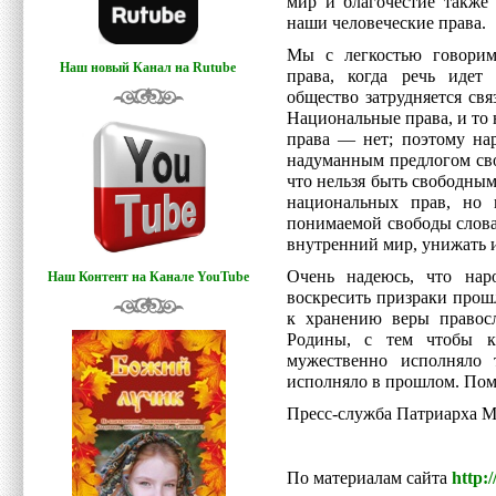
мир и благочестие также 
наши человеческие права.
Мы с легкостью говорим
Наш новый Канал на Rutube
права, когда речь идет
общество затрудняется свя
Национальные права, и то н
права — нет; поэтому на
надуманным предлогом св
что нельзя быть свободным
национальных прав, но 
понимаемой свободы слова
внутренний мир, унижать 
Очень надеюсь, что нар
Наш Контент на Канале YouTube
воскресить призраки прошло
к хранению веры правосл
Родины, с тем чтобы к
мужественно исполняло 
исполняло в прошлом. Помо
Пресс-служба Патриарха М
По материалам сайта
http: