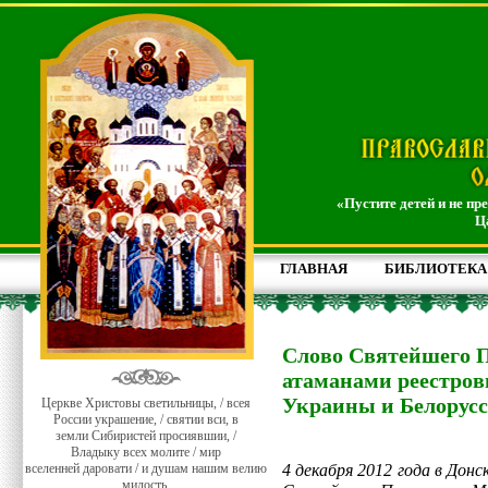
«Пустите детей и не пр
Ц
ГЛАВНАЯ
БИБЛИОТЕКА
Слово Святейшего П
атаманами реестров
Украины и Белорус
Церкве Христовы светильницы, / всея
России украшение, / святии вси, в
земли Сибиристей просиявшии, /
Владыку всех молите / мир
вселенней даровати / и душам нашим велию
4 декабря 2012 года в Дон
милость.