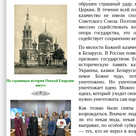
обрушен страшный удар, 
Церкви. В течение всей п
казачество не имели сп
Советского Союза. Поэтому
миссию содействовать во
опора государства, это 
содействует сохранению в
По милости Божией казачес
в Беларуси. В России поя
признано государством. Е
историческую память каз
Украины, казаки Беларуси
некое Божие чудо, пот
По страницам истории Омской Епархии:
уничтожено. Но уничтож
август
уничтожает идею. Можно 
идеал, который уходит св
нужно уничтожить сам нар
Как только были сняты 
возрождаться. Вначале люд
ли это некая мода, нека
выправке, по особой субк
— тех, кто не верил в воз