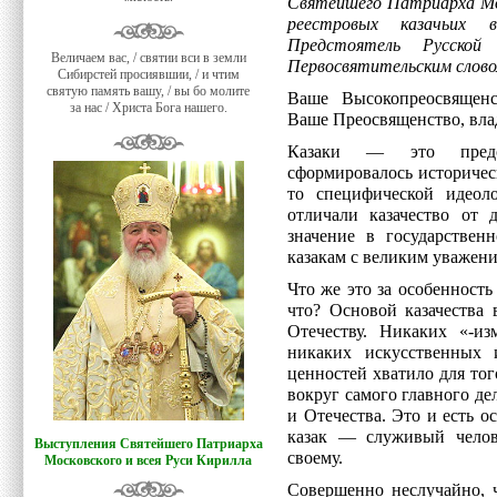
Святейшего Патриарха Мос
реестровых казачьих 
Предстоятель Русской
Величаем вас, / святии вси в земли
Первосвятительским слово
Сибирстей просиявшии, / и чтим
святую память вашу, / вы бо молите
Ваше Высокопреосвящен
за нас / Христа Бога нашего.
Ваше Преосвященство, вла
Казаки — это предст
сформировалось историческ
то специфической идеол
отличали казачество от 
значение в государствен
казакам с великим уважен
Что же это за особенность
что? Основой казачества 
Отечеству. Никаких «-из
никаких искусственных 
ценностей хватило для то
вокруг самого главного де
и Отечества. Это и есть о
казак — служивый челов
Выступления Святейшего Патриарха
своему.
Московского и всея Руси Кирилла
Совершенно неслучайно, ч