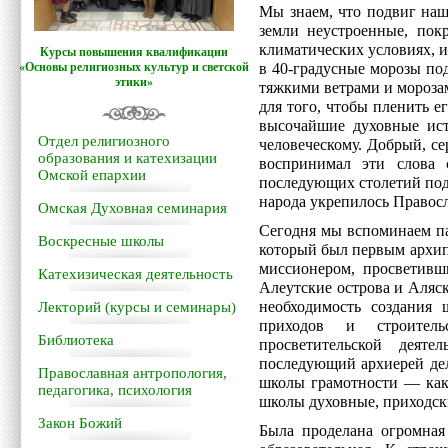
Мы знаем, что подвиг на
земли неустроенные, пок
климатических условиях, и 
Курсы повышения квалификации
«Основы религиозных культур и светской
в 40-градусные морозы по
этики»
тяжкими ветрами и мороза
для того, чтобы пленить ег
высочайшие духовные ист
Отдел религиозного
человеческому. Добрый, с
образования и катехизации
воспринимал эти слова 
Омской епархии
последующих столетий под
народа укрепилось Правосл
Омская Духовная семинария
Сегодня мы вспоминаем па
Воскресные школы
который был первым архип
миссионером, просветивш
Катехизическая деятельность
Алеутские острова и Аляс
необходимость создания 
Лекторий (курсы и семинары)
приходов и строитель
Библиотека
просветительской деят
последующий архиерей дел
Православная антропология,
школы грамотности — как 
педагогика, психология
школы духовные, приходск
Закон Божий
Была проделана огромная