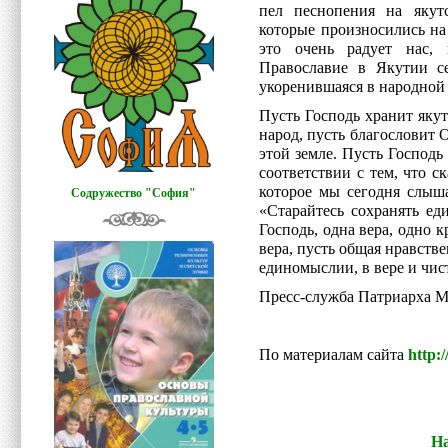
пел песнопения на якут
которые произносились на 
это очень радует нас, 
Православие в Якутии с
укоренившаяся в народной 
Пусть Господь хранит яку
народ, пусть благословит О
этой земле. Пусть Господ
соответствии с тем, что с
которое мы сегодня слыша
Содружество "София"
«Старайтесь сохранять ед
Господь, одна вера, одно 
вера, пусть общая нравств
единомыслии, в вере и чис
Пресс-служба Патриарха М
По материалам сайта
http:
На