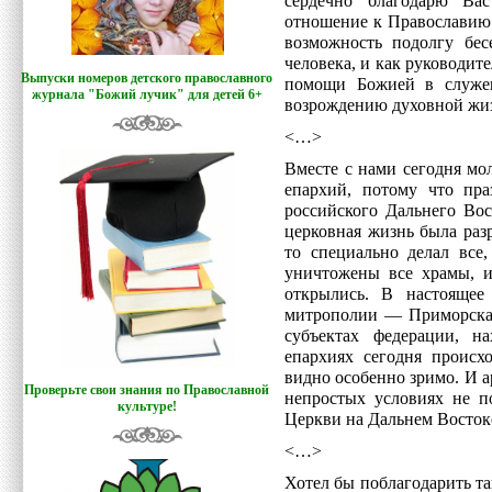
сердечно благодарю Вас
отношение к Православию 
возможность подолгу бес
человека, и как руководите
Выпуски номеров детского православного
помощи Божией в служе
журнала "Божий лучик
"
для детей 6+
возрождению духовной жиз
<…>
Вместе с нами сегодня мо
епархий, потому что пр
российского Дальнего Вос
церковная жизнь была раз
то специально делал все
уничтожены все храмы, и
открылись. В настоящее
митрополии — Приморская
субъектах федерации, н
епархиях сегодня происх
видно особенно зримо. И а
Проверьте свои знания по Православной
непростых условиях не п
культуре!
Церкви на Дальнем Восток
<…>
Хотел бы поблагодарить т