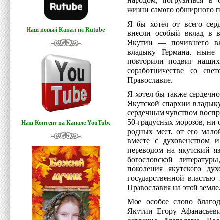
народом, погрузиться в 
жизни самого обширного п
Я бы хотел от всего серд
Наш новый Канал на Rutube
внесли особый вклад в в
Якутии — почившего вл
владыку Германа, ныне 
повторили подвиг наших
соработничестве со све
Православие.
Я хотел бы также сердечно
Якутской епархии владыку
сердечным чувством воспр
50-градусных морозов, ни 
Наш Контент на Канале YouTube
родных мест, от его мало
вместе с духовенством 
переводом на якутский я
богословской литератур
поколения якутского дух
государственной властью
Православия на этой земле
Мое особое слово благод
Якутии Егору Афанасьевич