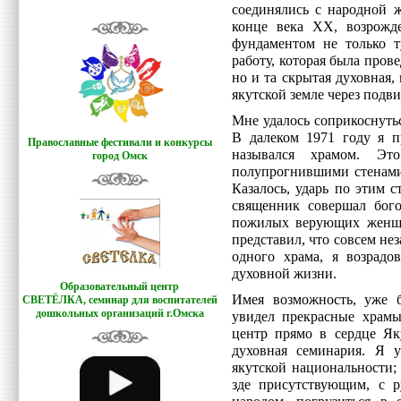
соединялись с народной ж
конце века XX, возрожд
фундаментом не только 
работу, которая была прове
но и та скрытая духовная,
якутской земле через подв
Мне удалось соприкоснуть
В далеком 1971 году я п
Православные фестивали и конкурсы
назывался храмом. Эт
город Омск
полупрогнившими стенами,
Казалось, ударь по этим с
священник совершал бого
пожилых верующих женщин
представил, что совсем не
одного храма, я возрадо
духовной жизни.
Образовательный центр
Имея возможность, уже 
СВЕТЁЛКА,
семинар для воспитателей
дошкольных организаций г.Омска
увидел прекрасные храмы
центр прямо в сердце Як
духовная семинария. Я у
якутской национальности;
зде присутствующим, с р