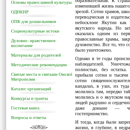
образовательная. К стра
Основы православной культуры
изменившей жизнь нашего 
зрелой. Сотни храмов, шко
ОДНКНР
переводческая и издатель
ОПК для дошкольников
небосклоне Якутии как 
якутского народа. Но за
Социокультурные истоки
оказалась одним из пер
православные храмы, зак
Духовно- нравственное
духовенство. Все то, что с
воспитание
было уничтожено.
Материалы для родителей
Однако в те годы происхо
наблюдателей. Уничтож
Методические рекомендации
полностью, без остатка
Святые места и святыни Омской
прибыли сотни и тысячи 
Митрополии
сотни священнослужите
кандалах, в узах, их ту
Каталог организаций
молились там, нередко т
молились и о якутском на
Конкурсы и гранты
людей радушно и сердечно
Гостевая книга
даже доныне — чисто
гостеприимство.
Вопросы и ответы
И тогда, когда были зап
жизни, в глубине, в нед