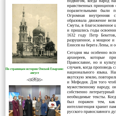
подвигом, когда народ н
нравственных принципов о
поразительными были п
Огромная внутренняя 
образовала движение вел
Смуты, в благословенное 
и пришлись годы освоени
1632 году Петр Бекето
разрушенное, а мощное и 
Енисея на берега Лены, и 
Сегодня мы особенно всп
архиереев, которые п
Православие, но и культ
случаев, когда проповедь с
По страницам истории Омской Епархии:
национального языка. Н
август
якутскую землю, повторил
и Мефодия. Для того что
мужественному народу, о
собственно литературный 
необходимые тексты. Ког
был поражен тем, как
интеллигенция хранит пам
русского православного ду