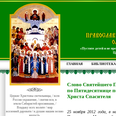
«Пустите детей и не пр
Ц
ГЛАВНАЯ
БИБЛИОТЕКА
Слово Святейшего П
по Пятидесятнице п
Христа Спасителя
Церкве Христовы светильницы, / всея
России украшение, / святии вси, в
земли Сибиристей просиявшии, /
Владыку всех молите / мир
вселенней даровати / и душам нашим велию
25 ноября 2012 года, в 
милость.