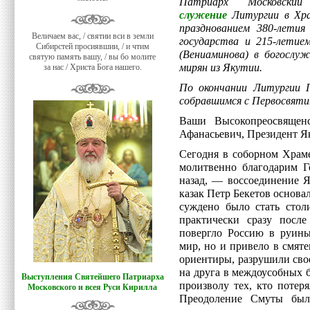
Патриарх Московс
служение
Литургии в Хра
празднованием 380-летия
Величаем вас, / святии вси в земли
государства и 215-летие
Сибирстей просиявшии, / и чтим
(Вениаминова) в богослуж
святую память вашу, / вы бо молите
мирян из Якутии.
за нас / Христа Бога нашего.
По окончании Литургии П
собравшимся с Первосвяти
Ваши Высокопреосвящен
Афанасьевич, Президент Як
Сегодня в соборном Храм
молитвенно благодарим Г
назад, — воссоединение Я
казак Петр Бекетов основал
суждено было стать стол
практически сразу после
повергло Россию в руины
мир, но и привело в смят
ориентиры, разрушили свое
на друга в междоусобных 
Выступления Святейшего Патриарха
произволу тех, кто потер
Московского и всея Руси Кирилла
Преодоление Смуты был