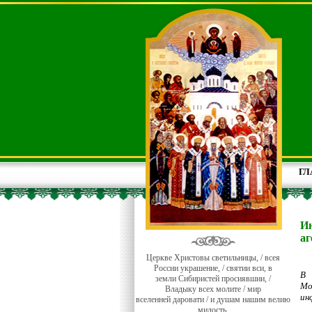
ГЛ
И
аг
Церкве Христовы светильницы, / всея
России украшение, / святии вси, в
В 
земли Сибиристей просиявшии, /
Мо
Владыку всех молите / мир
ин
вселенней даровати / и душам нашим велию
милость.