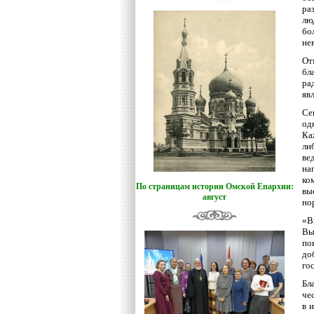
ра
лю
бо
не
От
бл
ра
яв
Се
од
Ка
ли
ве
на
ко
По страницам истории Омской Епархии:
вы
август
но
«В
Вы
по
до
го
Бл
че
в 