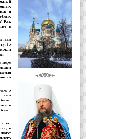
одной
ловиях
ить и
обных
ы? Как
гие в
мечаем
ву. То
ысокой
а.
й мере
нашей
мления
ейшим
лько о
нсовым
 будет
щущать
 будет
оворит
муту в
рывают
ьного