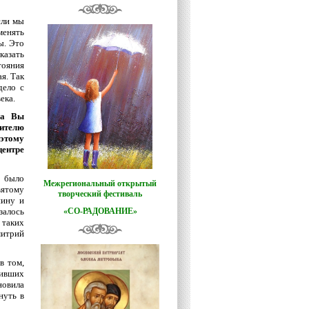
сли мы
менять
ы. Это
казать
тояния
я. Так
дело с
ека.
да Вы
ителю
 этому
центре
было
Межрегиональный открытый
вятому
творческий фестиваль
нину и
залось
«СО-РАДОВАНИЕ»
 таких
митрий
в том,
сивших
новила
нуть в