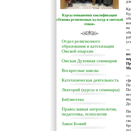
дл
Кр
бу
Курсы повышения квалификации
об
«Основы религиозных культур и светской
во
этики»
на
об
ра
Отдел религиозного
ус
образования и катехизации
— 
Омской епархии
во
на
Омская Духовная семинария
Пр
Мо
Воскресные школы
— 
Катехизическая деятельность
сф
Па
Лекторий (курсы и семинары)
По
не
вы
Библиотека
До
Православная антропология,
Па
педагогика, психология
чт
св
Закон Божий
бр
пу