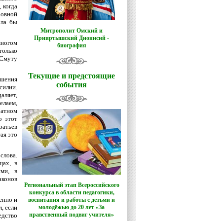
 когда
ховной
ыла бы
Митрополит Омский и
Прииртышский Дионисий -
многом
биография
олько
 Смуту
Текущие и предстоящие
ошения
события
силии.
аляет,
елаем,
ратном
о этот
ратьев
ая это
слова.
щах, в
ми, в
аконов
Региональный этап Всероссийского
конкурса в области педагогики,
енно и
воспитания и работы с детьми и
, если
молодёжью до 20 лет «За
нравственный подвиг учителя»
едство