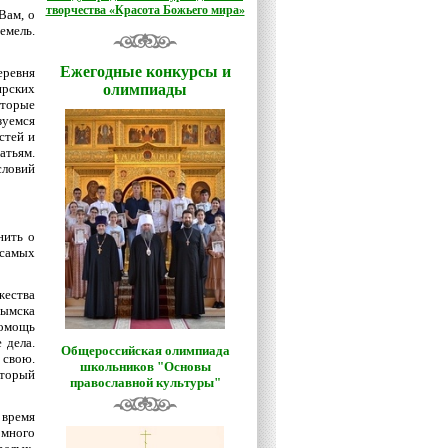
творчества «Красота Божьего мира»
Вам, о
емель.
Ежегодные конкурсы и
еревня
ирских
олимпиады
оторые
зуемся
стей и
атьям.
словий
нить о
 самых
жества
рымска
омощь
 дела.
Общероссийская олимпиада
 свою.
школьников "Основы
оторый
православной культуры"
 время
 много