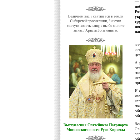
—
по
Ро
Величаем вас, / святии вси в земли
ук
Сибирстей просиявшии, / и чтим
тр
святую память вашу, / вы бо молите
по
за нас / Христа Бога нашего.
на
— 
в 
ес
це
А 
от
на
че
пр
И 
ча
ка
по
об
об
Че
Выступления Святейшего Патриарха
Св
Московского и всея Руси Кирилла
се
об