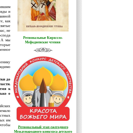
бывшим
авды и
лавной
е, как
святые
ас, не
оспода
Региональные Кирилло-
. А мы
Мефодиевские чтения
оторые
енное
ченику
видимо
тки до
ласти.
ремя к
лько о
ийских
немало
естных
ных им
 чтобы
Региональный этап ежегодного
Международного конкурса детского