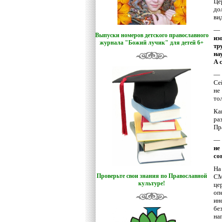
Це
до
ви
—
Выпуски номеров детского православного
из
журнала "Божий лучик
"
для детей 6+
тр
на
А 
— 
Се
не
тол
Ка
ра
Пр
—
не
со
На
Проверьте свои знания по Православной
СМ
культуре!
це
оп
ин
бе
на