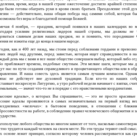
зделения, время, когда в нашей стране ожесточение достигло крайней степени,
ди были готовы обагрить руки в крови своих братьев. Преодоление этой ду
лезни — действительно, наша общая победа над самими собой, которая б
возможна без веры и благодатной помощи Божией.
мечая 4 ноября, — праздник, который появился в наших календарях во 
агодаря усилиям религиозных лидеров нашей страны, мы должны не т
доваться славным делам наших предков, но и помнить, что породившие
ления не изжиты еще до конца в нашем народе.
годня, как и 400 лет назад, мы стоим перед соблазнами гордыни и превозн
них людей над другими, перед завистью, которая ищет справедливости в на
ждый день мы с вами и все наше общество совершаем выбор, который либо отд
бо приближает времена, подобные смутным. Эти мелкие шаги, которые мы д
дут нас по пути создания справедливого и процветающего общества или в об
правлении. И наша совесть здесь является самым лучшим компасом. Однак
мпас не действует вне духовной традиции. Если кто-то из наших соб
стаивает воскресную Литургию, а утро рабочей недели начинает с взятки, счит
рмальным, — значит что-то не в порядке с его нравственными координатами.
ысокие идеалы», о которых Вы спрашиваете, — это не просто красивые 
сокие идеалы проявляются в самых незначительных на первый взгляд ве
вседневных «мелочах»: в бытовом поведении, в отношении с ближни
бросовестности на работе, в соблюдении правил человеческого общежития и з
сударства.
агополучие любого общества во многом зависит от того, насколько самоотверж
стно трудится каждый человек на своем месте. Но эти труды теряют свой смысл
их основе лежит принцип, согласно которому человек рассматривается как ср