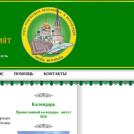
 есть
АС
ПОМОЩЬ
КОНТАКТЫ
Календарь
Православный календарь: август
2026
риарх
дента