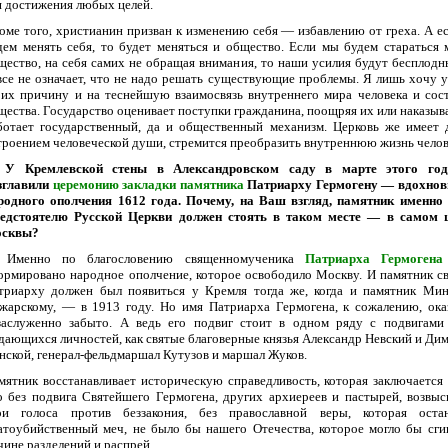
я достижения любых целей.
оме того, христианин призван к изменению себя — избавлению от греха. А е
дем менять себя, то будет меняться и общество. Если мы будем стараться 
щество, на себя самих не обращая внимания, то наши усилия будут бесплодн
все не означает, что не надо решать существующие проблемы. Я лишь хочу у
 их причину и на теснейшую взаимосвязь внутреннего мира человека и сос
щества. Государство оценивает поступки гражданина, поощряя их или наказыва
ботает государственный, да и общественный механизм. Церковь же имеет 
троением человеческой души, стремится преобразить внутреннюю жизнь челов
У Кремлевской стены в Александровском саду в марте этого го
зглавили
церемонию закладки памятника
Патриарху Гермогену — вдохнов
родного ополчения 1612 года. Почему, на Ваш взгляд, памятник именно
едстоятелю Русской Церкви должен стоять в таком месте — в самом 
сквы?
Именно по благословению священномученика
Патриарха Гермогена
ормировано народное ополчение, которое освободило Москву. И памятник с
триарху должен был появиться у Кремля тогда же, когда и памятник Ми
жарскому, — в 1913 году. Но имя Патриарха Гермогена, к сожалению, ока
заслуженно забыто. А ведь его подвиг стоит в одном ряду с подвигами
дающихся личностей, как святые благоверные князья Александр Невский и Ди
нской, генерал-фельдмаршал Кутузов и маршал Жуков.
мятник восстанавливает историческую справедливость, которая заключается 
о без подвига Святейшего Гермогена, других архиереев и пастырей, возвы
ои голоса против беззакония, без православной веры, которая оста
атоубийственный меч, не было бы нашего Отечества, которое могло бы сги
чине разделений и распрей.