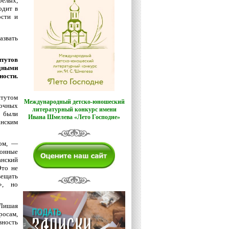
елых,
одит в
ости и
азвать
итутов
одными
ности.
тутом
Международный детско-юношеский
рочных
литературный конкурс имени
ы были
Ивана Шмелева «Лето Господне»
анским
вом, —
ионные
анский
Это не
вещать
», но
 Лишая
росам,
вность