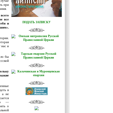
случае
ть при
ания.
 всего
е все
ПОДАТЬ ЗАПИСКУ
себя и
ашим».
тории.
оторая
 нас и
ило бы
усской
кольку
какие
менные
деть в
, а не
ается
ого —
рить о
альной