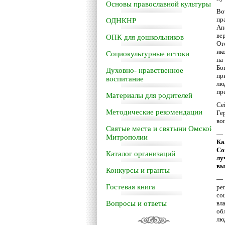
Основы православной культуры
Во
пр
ОДНКНР
Ап
ве
ОПК для дошкольников
От
ик
Социокультурные истоки
на
Бо
Духовно- нравственное
пр
воспитание
лю
пр
Материалы для родителей
Се
Методические рекомендации
Ге
во
Святые места и святыни Омской
— 
Митрополии
Ка
Со
Каталог организаций
лу
вы
Конкурсы и гранты
— 
Гостевая книга
ре
со
Вопросы и ответы
вл
об
лю