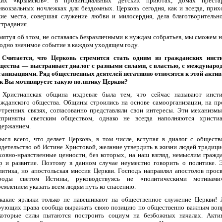
ких «крымсков»: в провинциальных детских приютах, домах престар
ивокзальных ночлежках для бездомных. Церковь сегодня, как и всегда, прих
кие места, совершая служение любви и милосердия, дела благотворительн
страдания.
мятуя об этом, не оставаясь безразличными к нуждам собратьев, мы сможем н
 одно значимое событие в каждом уходящем году.
Считается, что Церковь стремится стать одним из гражданских инст
щества — выстраивает диалог с разными силами, с властью, с междунар
ганизациями. Ряд общественных деятелей негативно относятся к этой актив
к Вы мотивируете такую политику Церкви?
Христианская община издревле была тем, что сейчас называют инсти
ажданского общества. Общины строились на основе самоорганизации, на п
утренних связях, согласованно представляли свои интересы. Эти механизм
сприняты светским обществом, однако не всегда наполняются христи
держанием.
ысл всего, что делает Церковь, в том числе, вступая в диалог с общест
идетельство об Истине Христовой, желание утвердить в жизни людей традиц
ховно-нравственные ценности, без которых, на наш взгляд, немыслим гражд
р и развитие. Поэтому в данном случае неуместно говорить о политике. 
литика, но апостольская миссия Церкви. Господь направлял апостолов прос
роды светом Истины, руководствуясь не «политическими мотивами
ремлением указать всем людям путь ко спасению.
какие ярлыки только не навешивают на общественное служение Церкви!
рующих права сообща выражать свою позицию по общественно важным воп
которые силы пытаются построить социум на безбожных началах. Акти