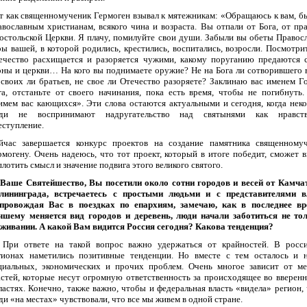
т как священномученик Гермоген взывал к мятежникам: «Обращаюсь к вам, 
авославным христианам, всякого чина и возраста. Вы отпали от Бога, от пр
остольской Церкви. Я плачу, помилуйте свои души. Забыли вы обеты Правос
ры вашей, в которой родились, крестились, воспитались, возросли. Посмотрит
ечество расхищается и разоряется чужими, какому поруганию предаются 
оны и церкви… На кого вы поднимаете оружие? Не на Бога ли сотворившего в
 своих ли братьев, не свое ли Отечество разоряете? Заклинаю вас именем Г
га, отстаньте от своего начинания, пока есть время, чтобы не погибнуть
имем вас кающихся». Эти слова остаются актуальными и сегодня, когда нек
ди не воспринимают надругательство над святынями как нравств
еступление.
йчас завершается конкурс проектов на создание памятника священному
рмогену. Очень надеюсь, что тот проект, который в итоге победит, сможет 
плотить смысл и значение подвига этого великого святого.
Ваше Святейшество, Вы посетили около сотни городов и весей от Камча
лининграда, встречаетесь с простыми людьми и с представителями в
провождая Вас в поездках по епархиям, замечаю, как в последнее в
чшему меняется вид городов и деревень, люди начали заботиться не то
живании. А какой Вам видится Россия сегодня? Какова тенденция?
При ответе на такой вопрос важно удержаться от крайностей. В росс
гионах наметились позитивные тенденции. Но вместе с тем осталось и 
циальных, экономических и прочих проблем. Очень многое зависит от м
астей, которые несут огромную ответственность за происходящее во вверен
ластях. Конечно, также важно, чтобы и федеральная власть «видела» регион,
ди «на местах» чувствовали, что все мы живем в одной стране.