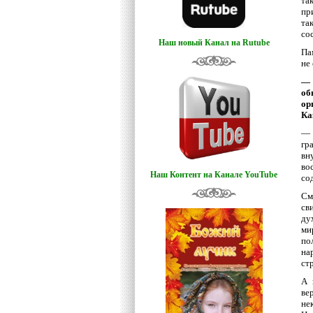
та
пр
та
со
Наш новый Канал на Rutube
Па
не
— 
об
ор
Ка
— 
гр
вн
во
Наш Контент на Канале YouTube
со
См
св
ду
ми
по
на
ст
А 
ве
не