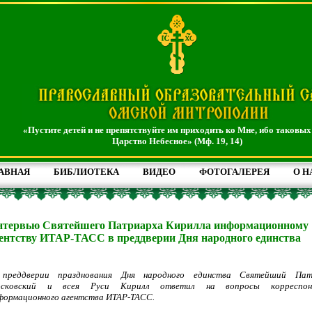
«Пустите детей и не препятствуйте им приходить ко Мне, ибо таковых
Царство Небесное» (Мф. 19, 14)
АВНАЯ
БИБЛИОТЕКА
ВИДЕО
ФОТОГАЛЕРЕЯ
О Н
нтервью Святейшего Патриарха Кирилла информационному
ентству ИТАР-ТАСС в преддверии Дня народного единства
преддверии празднования Дня народного единства Святейший Пат
сковский и всея Руси Кирилл ответил на вопросы корреспон
формационного агентства ИТАР-ТАСС.