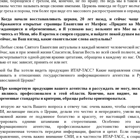
ркви, борющейся с грехом, им, конечно, не по нраву. Но ведь мы в таком 
лжны честно называть вещи своими именами. Церковь никогда не будет молча
де греха и порока, тем более при виде его массового распространения и оправд
Когда начали восстанавливать церкви, 20 лет назад, и сейчас чаще
ображаются открытые страницы Евангелия от Матфея: «Придите ко Мн
уждающиеся и обремененные, и Я успокою вас; возьмите иго Мое на 
учитесь от Меня, ибо Я кроток и смирен сердцем, и найдете покой душам в
сейчас, на Ваш взгляд, какие евангельские слова актуальны?
Любые слова Святого Евангелия актуальны в каждый момент человеческой ис
йчас, как и при земной жизни Спасителя, Благая Весть во всей своей полноте, к
 исчерпывается одной-двумя яркими цитатами, обращена к каждому из нас. От
ько от нас зависит, принять ее или нет.
кой бы Вы хотели видеть продукцию ИТАР-ТАСС? Какие направления сто
звивать в отношениях государственного информационного агентства и Р
авославной Церкви?
Про конкретную продукцию вашего агентства я рассуждать не могу, пос
 являюсь профессионалом в этой области. Конечно, вам виднее, на 
временные стандарты и критерии, образцы работы ориентироваться.
 вторую же часть Вашего вопроса я отвечу так: очень важно, чтобы совре
И, желающие писать о Церкви, делали это честно и непредвзято, умели ви
рковной жизни ее подлинное богатство и красоту, ее настоящий смысл
ерировать одними штампами и стереотипами. Особенно это кас
формационного агентства, профессиональное достоинство котор
зукоризненная точность передачи информации, фактов и цитат. Если гово
правлениях, очень важно внимание СМИ, и в частности ИТАР-ТАСС, к соци