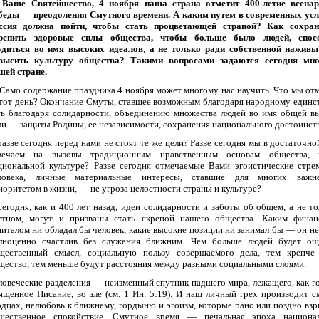
Ваше Святейшество, 4 ноября наша страна отметит 400-летие всенар
беды — преодоления Смутного времени. А каким путем в современных ус
ссия должна пойти, чтобы стать процветающей страной? Как сохран
репить здоровые силы общества, чтобы больше было людей, спос
удиться во имя высоких идеалов, а не только ради собственной нажив
высить культуру общества? Такими вопросами задаются сегодня мно
шей стране.
Само содержание праздника 4 ноября может многому нас научить. Что мы от
этот день? Окончание Смуты, ставшее возможным благодаря народному единст
ть благодаря солидарности, объединению множества людей во имя общей в
ли — защиты Родины, ее независимости, сохранения национального достоинств
разве сегодня перед нами не стоят те же цели? Разве сегодня мы в достаточно
вечаем на вызовы традиционным нравственным основам общества, 
циональной культуре? Разве сегодня отмечаемые Вами эгоистические стре
ловека, личные материальные интересы, ставшие для многих важн
иоритетом в жизни, — не угроза целостности страны и культуре?
сегодня, как и 400 лет назад, идеи солидарности и заботы об общем, а не то
стном, могут и призваны стать скрепой нашего общества. Каким фина
питалом ни обладал бы человек, какие высокие позиции ни занимал бы — он не
лноценно счастлив без служения ближним. Чем больше людей будет о
щественный смысл, социальную пользу совершаемого дела, тем крепче
щество, тем меньше будут расстояния между разными социальными слоями.
ловеческие разделения — неизменный спутник падшего мира, лежащего, как г
ященное Писание, во зле (см. 1 Ин. 5:19). И наш личный грех производит с
рдцах, нелюбовь к ближнему, гордыню и эгоизм, которые рано или поздно вз
щественное спокойствие. Смутное время — печальная эпоха национал