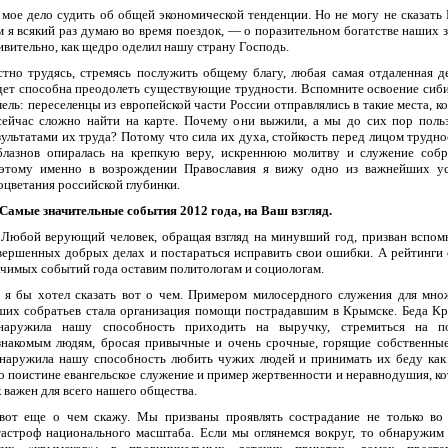
 мое дело судить об общей экономической тенденции. Но не могу не сказать 
м я всякий раз думаю во время поездок, — о поразительном богатстве наших з
ивительно, как щедро оделил нашу страну Господь.
стно трудясь, стремясь послужить общему благу, любая самая отдаленная д
дет способна преодолеть существующие трудности. Вспомните освоение сиб
мель: переселенцы из европейской части России отправлялись в такие места, к
сейчас сложно найти на карте. Почему они выжили, а мы до сих пор поль
зультатами их труда? Потому что сила их духа, стойкость перед лицом трудно
блазнов опиралась на крепкую веру, искреннюю молитву и служение собр
этому именно в возрождении Православия я вижу одно из важнейших у
оцветания российской глубинки.
Самые значительные события 2012 года, на Ваш взгляд.
Любой верующий человек, обращая взгляд на минувший год, призван вспом
вершенных добрых делах и постараться исправить свои ошибки. А рейтинги
ачимых событий года оставим политологам и социологам.
 я бы хотел сказать вот о чем. Примером милосердного служения для мно
ших собратьев стала организация помощи пострадавшим в Крымске. Беда К
наружила нашу способность приходить на выручку, стремиться на п
знакомым людям, бросая привычные и очень срочные, горящие собственные
наружила нашу способность любить чужих людей и принимать их беду как
о поистине евангельское служение и пример жертвенности и неравнодушия, к
к важен для всего нашего общества.
вот еще о чем скажу. Мы призваны проявлять сострадание не только во
тастроф национального масштаба. Если мы оглянемся вокруг, то обнаружим