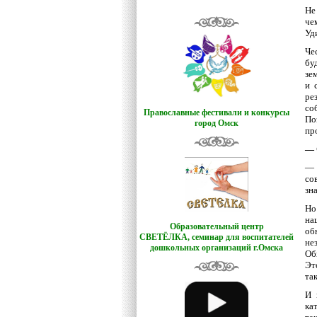
Не
че
Уд
Че
бу
зе
и 
ре
со
Православные фестивали и конкурсы
По
город Омск
пр
— 
— 
со
зн
Но
на
Образовательный центр
об
СВЕТЁЛКА,
семинар для воспитателей
не
дошкольных организаций г.Омска
Об
Эт
та
И 
ка