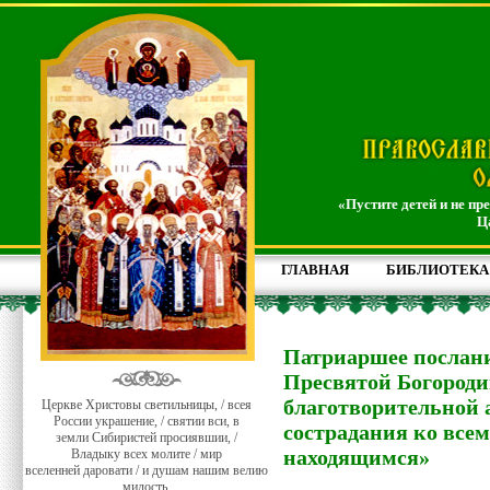
«Пустите детей и не пр
Ц
ГЛАВНАЯ
БИБЛИОТЕКА
Патриаршее послани
Пресвятой Богороди
благотворительной 
Церкве Христовы светильницы, / всея
России украшение, / святии вси, в
сострадания ко всем
земли Сибиристей просиявшии, /
находящимся»
Владыку всех молите / мир
вселенней даровати / и душам нашим велию
милость.