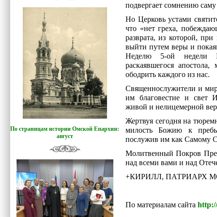
подвергает сомнению саму
Но Церковь устами святит
что «нет греха, побеждаю
разврата, из которой, пр
выйти путем веры и покая
Неделю 5-ой недели В
раскаявшегося апостола,
ободрить каждого из нас.
Священнослужители и мир
им благовестие и свет 
живой и нелицемерной веры
Жертвуя сегодня на тюрем
По страницам истории Омской Епархии:
милость Божию к пребы
август
послужив им как Самому Сп
Молитвенный Покров Прес
над всеми вами и над Оте
+КИРИЛЛ, ПАТРИАРХ 
По материалам сайта
http: