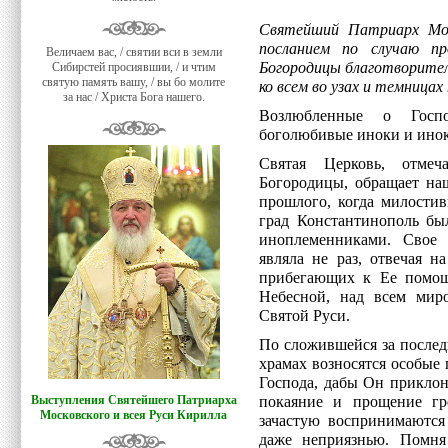
Святейший Патриарх Мос
посланием по случаю пр
Величаем вас, / святии вси в земли
Богородицы благотворител
Сибирстей просиявшии, / и чтим
святую память вашу, / вы бо молите
ко всем во узах и темницах
за нас / Христа Бога нашего.
Возлюбленные о Госпо
боголюбивые иноки и иноки
Святая Церковь, отме
Богородицы, обращает на
прошлого, когда милости
град Константинополь бы
иноплеменниками. Свое 
являла не раз, отвечая 
прибегающих к Ее помощ
Небесной, над всем миро
Святой Руси.
По сложившейся за послед
храмах возносятся особые
Господа, дабы Он приклон
Выступления Святейшего Патриарха
покаяние и прощение гр
Московского и всея Руси Кирилла
зачастую воспринимаются
даже неприязнью. Помня