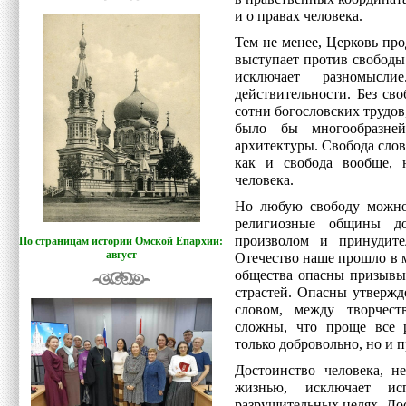
и о правах человека.
Тем не менее, Церковь пр
выступает против свободы 
исключает разномысли
действительности. Без св
сотни богословских трудов
было бы многообразне
архитектуры. Свобода слов
как и свобода вообще, 
человека.
Но любую свободу можно 
религиозные общины д
произволом и принудите
По страницам истории Омской Епархии:
август
Отечество наше прошло в 
общества опасны призывы
страстей. Опасны утвержд
словом, между творчест
сложны, что проще все р
только добровольно, но и 
Достоинство человека, н
жизнью, исключает ис
разрушительных целях. До