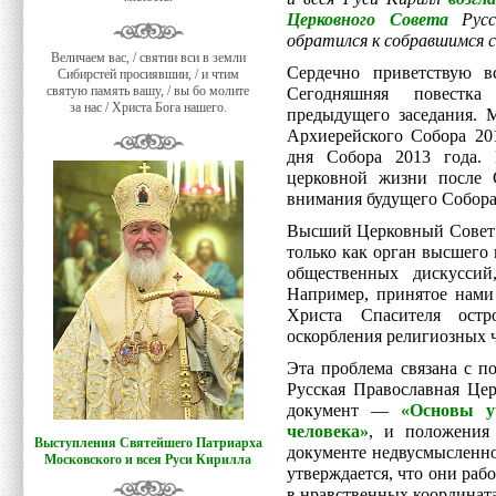
Церковного Совета
Русск
обратился к собравшимся 
Величаем вас, / святии вси в земли
Сердечно приветствую в
Сибирстей просиявшии, / и чтим
святую память вашу, / вы бо молите
Сегодняшняя повестка
за нас / Христа Бога нашего.
предыдущего заседания.
Архиерейского Собора 201
дня Собора 2013 года. 
церковной жизни после 
внимания будущего Собора
Высший Церковный Совет в
только как орган высшего
общественных дискусси
Например, принятое нам
Христа Спасителя остр
оскорбления религиозных 
Эта проблема связана с п
Русская Православная Цер
документ —
«Основы у
человека»
, и положения 
Выступления Святейшего Патриарха
документе недвусмысленно
Московского и всея Руси Кирилла
утверждается, что они раб
в нравственных координатах