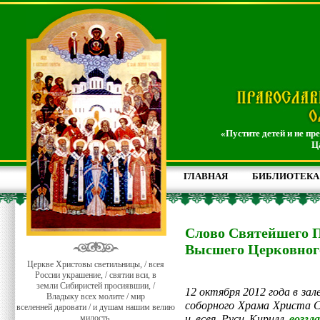
«Пустите детей и не пр
Ц
ГЛАВНАЯ
БИБЛИОТЕКА
Слово Святейшего П
Высшего Церковног
Церкве Христовы светильницы, / всея
России украшение, / святии вси, в
земли Сибиристей просиявшии, /
12 октября 2012 года в за
Владыку всех молите / мир
соборного Храма Христа 
вселенней даровати / и душам нашим велию
милость.
и всея Руси Кирилл
возгл