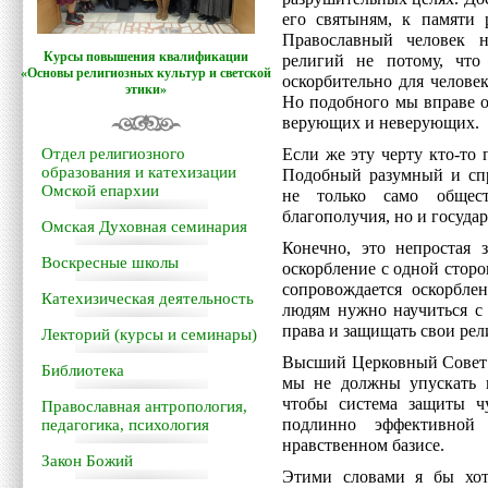
его святыням, к памяти 
Православный человек 
Курсы повышения квалификации
религий не потому, что
«Основы религиозных культур и светской
оскорбительно для челове
этики»
Но подобного мы вправе о
верующих и неверующих.
Отдел религиозного
Если же эту черту кто-то 
образования и катехизации
Подобный разумный и спр
Омской епархии
не только само общес
благополучия, но и государ
Омская Духовная семинария
Конечно, это непростая 
Воскресные школы
оскорбление с одной сторон
сопровождается оскорбле
Катехизическая деятельность
людям нужно научиться с 
права и защищать свои рел
Лекторий (курсы и семинары)
Высший Церковный Совет п
Библиотека
мы не должны упускать и
чтобы система защиты ч
Православная антропология,
подлинно эффективной
педагогика, психология
нравственном базисе.
Закон Божий
Этими словами я бы хот