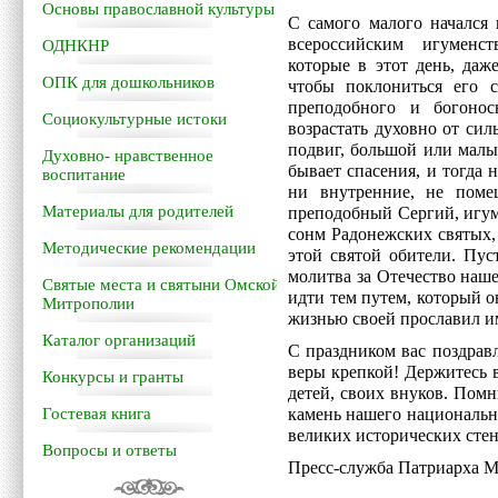
Основы православной культуры
С самого малого начался
всероссийским игуменс
ОДНКНР
которые в этот день, даж
ОПК для дошкольников
чтобы поклониться его 
преподобного и богоно
Социокультурные истоки
возрастать духовно от сил
подвиг, большой или малы
Духовно- нравственное
бывает спасения, и тогда
воспитание
ни внутренние, не пом
Материалы для родителей
преподобный Сергий, игум
сонм Радонежских святых,
Методические рекомендации
этой святой обители. Пус
молитва за Отечество наш
Святые места и святыни Омской
идти тем путем, который 
Митрополии
жизнью своей прославил и
Каталог организаций
С праздником вас поздрав
веры крепкой! Держитесь 
Конкурсы и гранты
детей, своих внуков. Пом
Гостевая книга
камень нашего национально
великих исторических стен
Вопросы и ответы
Пресс-служба Патриарха М