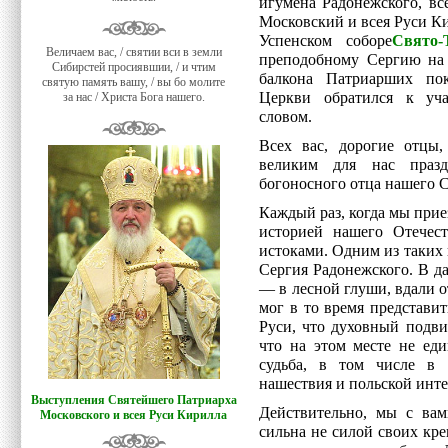
игумена Радонежского, вс
Московский и всея Руси 
Успенском соборе
Свято-
Величаем вас, / святии вси в земли
преподобному Сергию на
Сибирстей просиявшии, / и чтим
балкона Патриарших пок
святую память вашу, / вы бо молите
Церкви обратился к уча
за нас / Христа Бога нашего.
словом.
Всех вас, дорогие отцы,
великим для нас празд
богоносного отца нашего С
Каждый раз, когда мы прие
историей нашего Отечес
истоками. Одним из таких
Сергия Радонежского. В д
— в лесной глуши, вдали о
мог в то время представит
Руси, что духовный подв
что на этом месте не ед
судьба, в том числе в 
нашествия и польской инт
Выступления Святейшего Патриарха
Действительно, мы с вам
Московского и всея Руси Кирилла
сильна не силой своих кре