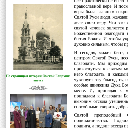
нее практически не было. 
православной вере. И поск
веры была главным сокров
Святой Руси люди, жаждав
деле свою веру. Что это 
святой человек является
Божественной благодати в
бытия Божия. И чтобы укр
духовно сильным, чтобы пр
И сегодня, может быть, 
центром Святой Руси, нес
благодати. Мы приходим
прикоснуться к святым м
него благодать, и каждый
По страницам истории Омской Епархии:
чувствует эту благодать, 
август
особые движения Духа Бож
месте. И, припадая к 
припадаем к благодати Б
выходим отсюда утешенны
способными творить добрые
Святой преподобный
подвижничества. Подви
подвига, а подвиг всегда 