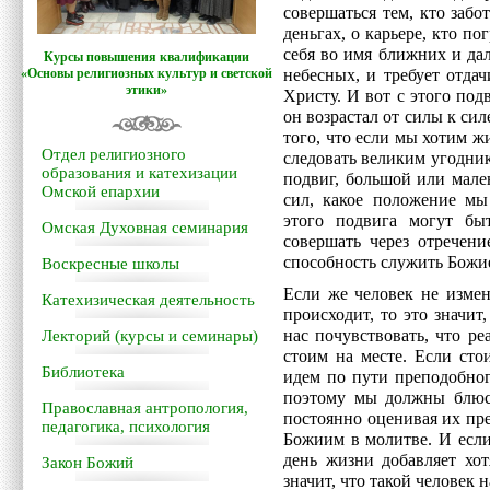
совершаться тем, кто забо
деньгах, о карьере, кто по
себя во имя ближних и да
Курсы повышения квалификации
«Основы религиозных культур и светской
небесных, и требует отдач
этики»
Христу. И вот с этого под
он возрастал от силы к си
того, что если мы хотим жи
Отдел религиозного
следовать великим угодни
образования и катехизации
подвиг, большой или мален
Омской епархии
сил, какое положение мы
этого подвига могут б
Омская Духовная семинария
совершать через отречени
способность служить Божи
Воскресные школы
Если же человек не измен
Катехизическая деятельность
происходит, то это значит
нас почувствовать, что р
Лекторий (курсы и семинары)
стоим на месте. Если сто
Библиотека
идем по пути преподобног
поэтому мы должны блюст
Православная антропология,
постоянно оценивая их пр
педагогика, психология
Божиим в молитве. И если
день жизни добавляет хот
Закон Божий
значит, что такой человек 