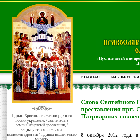
«Пустите детей и не пр
Ц
ГЛАВНАЯ
БИБЛИОТЕКА
Слово Святейшего П
преставления прп. 
Патриарших покоев
Церкве Христовы светильницы, / всея
России украшение, / святии вси, в
земли Сибиристей просиявшии, /
Владыку всех молите / мир
вселенней даровати / и душам нашим велию
8 октября 2012 года, в
милость.