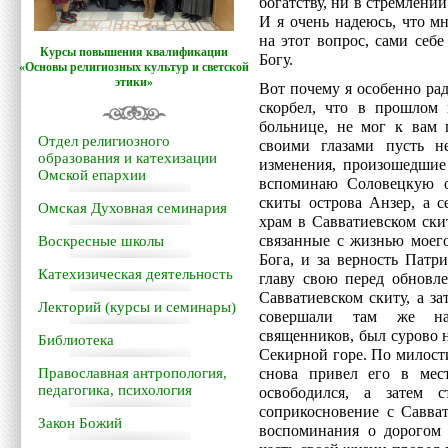
богатству, ни в стремлении
И я очень надеюсь, что м
на этот вопрос, сами себ
Курсы повышения квалификации
Богу.
«Основы религиозных культур и светской
этики»
Вот почему я особенно ра
скорбел, что в прошлом г
больнице, не мог к вам 
Отдел религиозного
своими глазами пусть н
образования и катехизации
изменения, произошедшие 
Омской епархии
вспоминаю Соловецкую о
скиты острова Анзер, а с
Омская Духовная семинария
храм в Савватиевском ски
связанные с жизнью моего
Воскресные школы
Бога, и за верность Патр
Катехизическая деятельность
главу свою перед обновл
Савватиевском скиту, а з
Лекторий (курсы и семинары)
совершали там же нах
священников, был сурово 
Библиотека
Секирной горе. По милости
Православная антропология,
снова привел его в мес
педагогика, психология
освободился, а затем 
соприкосновение с Савва
Закон Божий
воспоминания о дорогом 