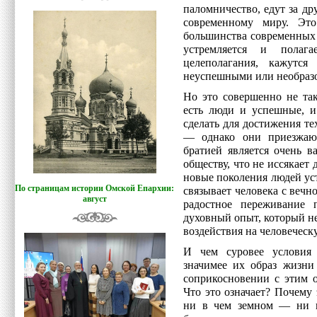
паломничество, едут за д
современному миру. Эт
большинства современных л
устремляется и полаг
целеполагания, кажутся
неуспешными или необраз
Но это совершенно не так
есть люди и успешные, и
сделать для достижения те
— однако они приезжаю
братией является очень 
обществу, что не иссякает
новые поколения людей ус
По страницам истории Омской Епархии:
связывает человека с вечн
август
радостное переживание п
духовный опыт, который н
воздействия на человеческ
И чем суровее условия
значимее их образ жизни
соприкосновении с этим 
Что это означает? Почему 
ни в чем земном — ни в