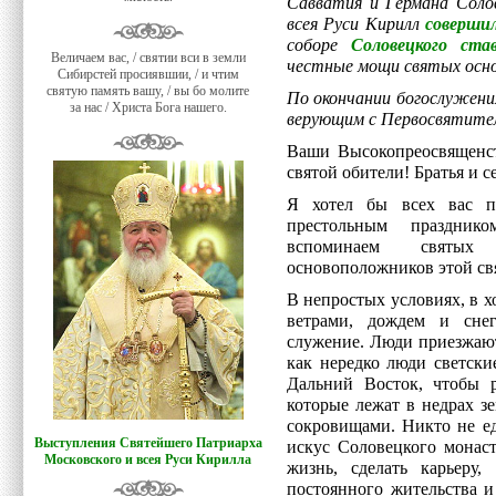
Савватия и Германа Соло
всея Руси Кирилл
соверши
соборе
Соловецкого ста
Величаем вас, / святии вси в земли
честные мощи святых осно
Сибирстей просиявшии, / и чтим
святую память вашу, / вы бо молите
По окончании богослужени
за нас / Христа Бога нашего.
верующим с Первосвятител
Ваши Высокопреосвященст
святой обители! Братья и с
Я хотел бы всех вас п
престольным праздник
вспоминаем святых
основоположников этой св
В непростых условиях, в 
ветрами, дождем и сне
служение. Люди приезжают
как нередко люди светски
Дальний Восток, чтобы р
которые лежат в недрах з
сокровищами. Никто не ед
Выступления Святейшего Патриарха
искус Соловецкого монас
Московского и всея Руси Кирилла
жизнь, сделать карьеру
постоянного жительства и