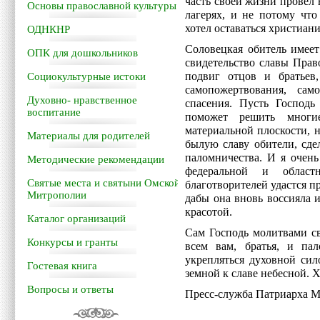
часть своей жизни провел 
Основы православной культуры
лагерях, и не потому что
хотел оставаться христиан
ОДНКНР
Соловецкая обитель имее
ОПК для дошкольников
свидетельство славы Прав
подвиг отцов и братьев
Социокультурные истоки
самопожертвования, са
Духовно- нравственное
спасения. Пусть Господь
воспитание
поможет решить многи
материальной плоскости, 
Материалы для родителей
былую славу обители, сде
паломничества. И я очень
Методические рекомендации
федеральной и област
Святые места и святыни Омской
благотворителей удастся пр
Митрополии
дабы она вновь воссияла 
красотой.
Каталог организаций
Сам Господь молитвами с
Конкурсы и гранты
всем вам, братья, и па
укрепляться духовной сил
Гостевая книга
земной к славе небесной. Х
Вопросы и ответы
Пресс-служба Патриарха М