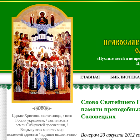
«Пустите детей и не пр
Ц
ГЛАВНАЯ
БИБЛИОТЕКА
Слово Святейшего П
памяти преподобных
Соловецких
Церкве Христовы светильницы, / всея
России украшение, / святии вси, в
земли Сибиристей просиявшии, /
Владыку всех молите / мир
вселенней даровати / и душам нашим велию
Вечером 20 августа 2012 г
милость.