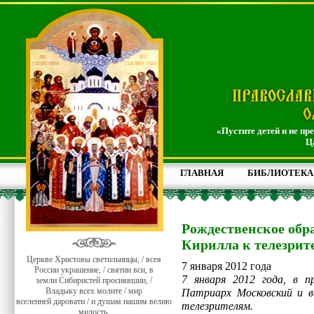
«Пустите детей и не пр
Ц
ГЛАВНАЯ
БИБЛИОТЕКА
Рождественское об
Кирилла к телезрит
Церкве Христовы светильницы, / всея
7 января 2012 года
России украшение, / святии вси, в
7 января 2012 года, в 
земли Сибиристей просиявшии, /
Владыку всех молите / мир
Патриарх Московский и в
вселенней даровати / и душам нашим велию
телезрителям.
милость.