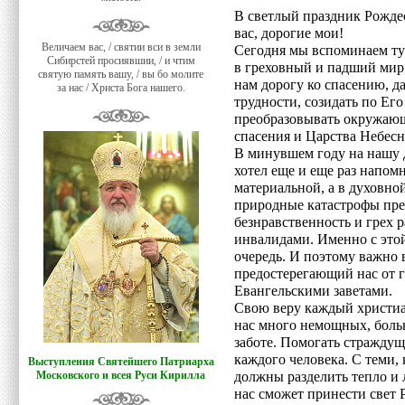
В светлый праздник Рожде
вас, дорогие мои!
Величаем вас, / святии вси в земли
Сегодня мы вспоминаем ту
Сибирстей просиявшии, / и чтим
в греховный и падший мир,
святую память вашу, / вы бо молите
нам дорогу ко спасению, д
за нас / Христа Бога нашего.
трудности, созидать по Ег
преобразовывать окружающ
спасения и Царства Небесн
В минувшем году на нашу 
хотел еще и еще раз напом
материальной, а в духовно
природные катастрофы пре
безнравственность и грех 
инвалидами. Именно с это
очередь. И поэтому важно 
предостерегающий нас от г
Евангельскими заветами.
Свою веру каждый христиа
нас много немощных, больн
заботе. Помогать страждущ
каждого человека. С теми,
Выступления Святейшего Патриарха
Московского и всея Руси Кирилла
должны разделить тепло и
нас сможет принести свет 