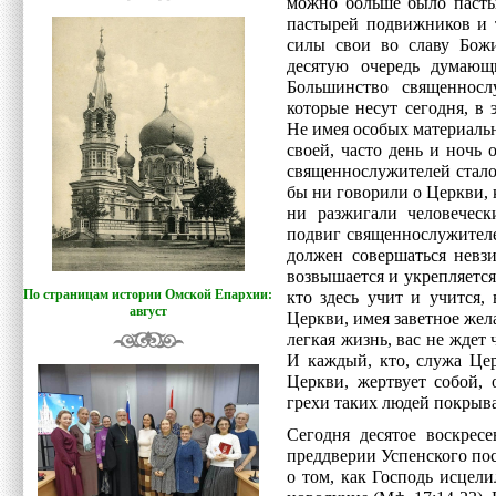
можно больше было пасты
пастырей подвижников и 
силы свои во славу Божи
десятую очередь думающ
Большинство священносл
которые несут сегодня, в 
Не имея особых материаль
своей, часто день и ночь 
священнослужителей стало
бы ни говорили о Церкви, к
ни разжигали человеческ
подвиг священнослужителе
должен совершаться невз
возвышается и укрепляется 
По страницам истории Омской Епархии:
кто здесь учит и учится,
август
Церкви, имея заветное жел
легкая жизнь, вас не ждет 
И каждый, кто, служа Цер
Церкви, жертвует собой,
грехи таких людей покрыв
Сегодня десятое воскрес
преддверии Успенского пос
о том, как Господь исцели