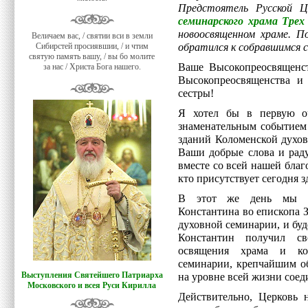
Предстоятель Русской 
семинарского храма Тре
новоосвященном храме. П
Величаем вас, / святии вси в земли
Сибирстей просиявшии, / и чтим
обратился к собравшимся 
святую память вашу, / вы бо молите
Ваше Высокопреосвященс
за нас / Христа Бога нашего.
Высокопреосвященства и 
сестры!
Я хотел бы в первую оч
знаменательным событием
зданий Коломенской духов
Ваши добрые слова и раду
вместе со всей нашей благ
кто присутствует сегодня з
В этот же день мы со
Константина во епископа 
духовной семинарии, и буде
Константин получил св
освящения храма и ко
семинарии, крепчайшим об
Выступления Святейшего Патриарха
на уровне всей жизни соед
Московского и всея Руси Кирилла
Действительно, Церковь 