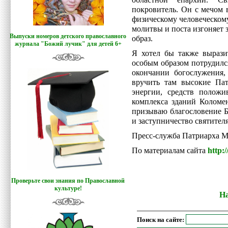
областной епархии. 
покровитель. Он с мечом 
физическому человеческому
молитвы и поста изгоняет 
Выпуски номеров детского православного
образ.
журнала "Божий лучик
"
для детей 6+
Я хотел бы также вырази
особым образом потрудился
окончании богослужения,
вручить там высокие Пат
энергии, средств положи
комплекса зданий Коломе
призываю благословение 
и заступничество святител
Пресс-служба Патриарха М
По материалам сайта
http:
Проверьте свои знания по Православной
культуре!
На
Поиск на сайте: