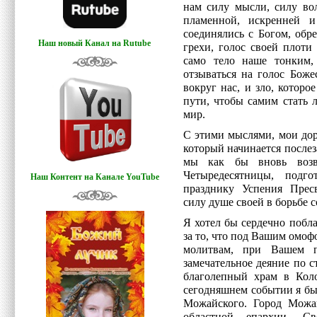
нам силу мысли, силу во
пламенной, искренней 
соединялись с Богом, обр
Наш новый Канал на Rutube
грехи, голос своей плоти
само тело наше тонким,
отзываться на голос Боже
вокруг нас, и зло, которое
пути, чтобы самим стать
мир.
С этими мыслями, мои дор
который начинается послез
мы как бы вновь возв
Четыредесятницы, подг
Наш Контент на Канале YouTube
празднику Успения Прес
силу душе своей в борьбе 
Я хотел бы сердечно побл
за то, что под Вашим омо
молитвам, при Вашем п
замечательное деяние по с
благолепный храм в Кол
сегодняшнем событии я бы
Можайского. Город Можа