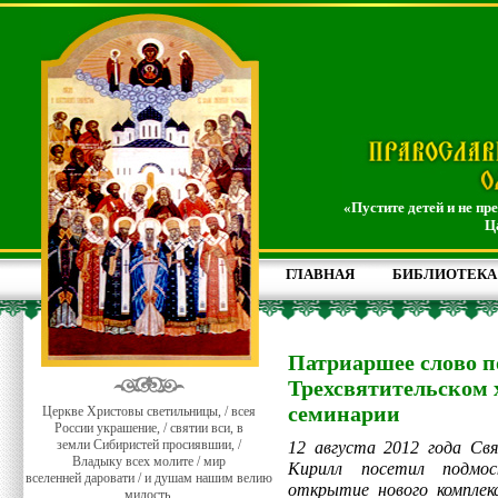
«Пустите детей и не пр
Ц
ГЛАВНАЯ
БИБЛИОТЕКА
Патриаршее слово п
Трехсвятительском 
семинарии
Церкве Христовы светильницы, / всея
России украшение, / святии вси, в
земли Сибиристей просиявшии, /
12 августа 2012 года Св
Владыку всех молите / мир
Кирилл посетил подмос
вселенней даровати / и душам нашим велию
открытие нового комплекс
милость.