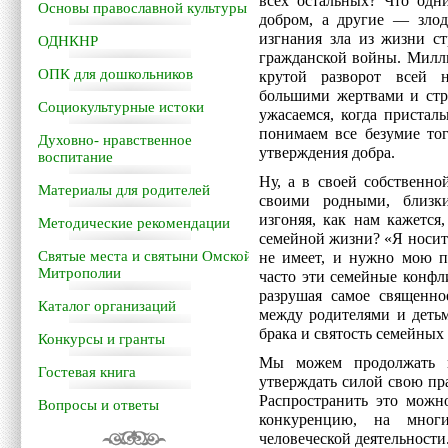
всех остальных? Что одн
Основы православной культуры
добром, а другие — злод
изгнания зла из жизни с
ОДНКНР
гражданской войны. Милл
ОПК для дошкольников
крутой разворот всей 
большими жертвами и стр
Социокультурные истоки
ужасаемся, когда пристал
понимаем все безумие тог
Духовно- нравственное
утверждения добра.
воспитание
Ну, а в своей собственно
Материалы для родителей
своими родными, близк
изгоняя, как нам кажется
Методические рекомендации
семейной жизни? «Я носите
Святые места и святыни Омской
не имеет, и нужно мою пр
Митрополии
часто эти семейные конфл
разрушая самое священн
Каталог организаций
между родителями и детьм
брака и святость семейных
Конкурсы и гранты
Мы можем продолжать п
Гостевая книга
утверждать силой свою пр
Распространить это можн
Вопросы и ответы
конкуренцию, на мног
человеческой деятельности