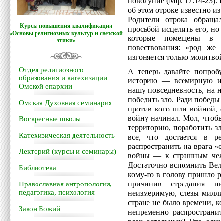
новолуние (Мф. 17:14-23).
об этом отроке известно и
Родители отрока обраща
Курсы повышения квалификации
просьбой исцелить его, но 
«Основы религиозных культур и светской
которые помещены в ц
этики»
повествования: «род же
изгоняется только молитво
Отдел религиозного
А теперь давайте попроб
образования и катехизации
историю — всемирную ис
Омской епархии
нашу повседневность, на 
победить зло. Ради победы
Омская Духовная семинария
против кого шли войной, 
войну начинал. Мол, чтобы
Воскресные школы
территорию, поработить зл
Катехизическая деятельность
все, что достается в р
распространить на врага «
Лекторий (курсы и семинары)
войны — к страшным чело
Достаточно вспомнить Ве
Библиотека
кому-то в голову пришло 
причинив страдания н
Православная антропология,
педагогика, психология
неизмеримую, слезы милл
стране не было времени, к
Закон Божий
непременно распространи