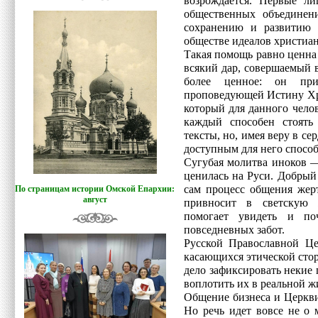
возрождается. Первые ли
общественных объединен
сохранению и развитию 
обществе идеалов христиан
Такая помощь равно ценна
всякий дар, совершаемый 
более ценное: он при
проповедующей Истину Хри
который для данного чело
каждый способен стоять
тексты, но, имея веру в се
доступным для него спосо
Сугубая молитва иноков —
ценилась на Руси. Добрый
сам процесс общения жерт
По страницам истории Омской Епархии:
август
привносит в светскую 
помогает увидеть и по
повседневных забот.
Русской Православной Це
касающихся этической сто
дело зафиксировать некие
воплотить их в реальной ж
Общение бизнеса и Церкви
Но речь идет вовсе не о 