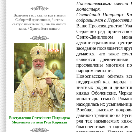
Попечительского совета 
монастыря.
Святейший Патриарх Кир
Величаем вас, / святии вси в земли
Сибирстей просиявшии, / и чтим
собравшимся с Первосвяти
святую память вашу, / вы бо молите
Ваше Преосвященство! Ува
за нас / Христа Бога нашего.
Сердечно рад приветствов
Свято-Даниловом мо
административном центре
заседание посвящается др
думается, что такое соч
являются древнейшими
прославлены многими п
народом святыни.
Новоспасская обитель вс
поддержкой как народа, 
знатных родов и династи
князья Оболенские, Черка
монастырь семьей Роман
находилась их усыпальниц
Вообще, высокое покрови
давнюю традицию на Руси.
Выступления Святейшего Патриарха
ряд так называемых княж
Московского и всея Руси Кирилла
благочестивая традиция