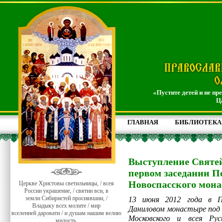
«Пустите детей и не пр
Ц
ГЛАВНАЯ
БИБЛИОТЕКА
Выступление Святе
первом заседании П
Новоспасского мон
Церкве Христовы светильницы, / всея
России украшение, / святии вси, в
земли Сибиристей просиявшии, /
13 июня 2012 года в П
Владыку всех молите / мир
Даниловом монастыре под
вселенней даровати / и душам нашим велию
Московского и всея Рус
милость.