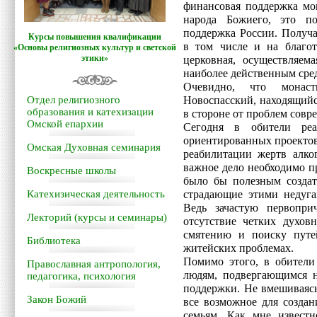
финансовая поддержка мо
народа Божиего, это п
поддержка России. Получа
Курсы повышения квалификации
в том числе и на благот
«Основы религиозных культур и светской
этики»
церковная, осуществляем
наиболее действенным ср
Очевидно, что монаст
Отдел религиозного
Новоспасский, находящийс
образования и катехизации
в стороне от проблем совр
Омской епархии
Сегодня в обители реа
ориентированных проектов
Омская Духовная семинария
реабилитации жертв алко
важное дело необходимо п
Воскресные школы
было бы полезным создат
Катехизическая деятельность
страдающие этими недуга
Ведь зачастую первопри
Лекторий (курсы и семинары)
отсутствие четких духов
смятению и поиску путе
Библиотека
житейских проблемах.
Помимо этого, в обители
Православная антропология,
людям, подвергающимся н
педагогика, психология
поддержки. Не вмешиваясь
Закон Божий
все возможное для созда
семьям. Как мне известн