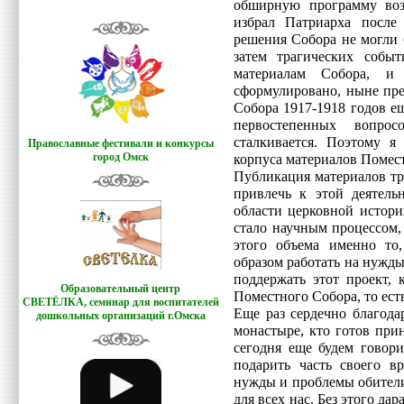
обширную программу воз
избрал Патриарха после 
решения Собора не могли
затем трагических собы
материалам Собора, и
сформулировано, ныне пре
Собора 1917-1918 годов е
первостепенных вопро
сталкивается. Поэтому я
Православные фестивали и конкурсы
город Омск
корпуса материалов Помест
Публикация материалов тр
привлечь к этой деятель
области церковной истори
стало научным процессом,
этого объема именно то
образом работать на нужд
поддержать этот проект,
Образовательный центр
Поместного Собора, то есть
СВЕТЁЛКА,
семинар для воспитателей
Еще раз сердечно благода
дошкольных организаций г.Омска
монастыре, кто готов при
сегодня еще будем говори
подарить часть своего в
нужды и проблемы обители,
для всех нас. Без этого да