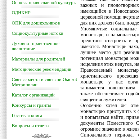
Основы православной культуры
важных и плодотворных
имеющийся в Новоспасск
ОДНКНР
церковной помощи жертвам
для них должен быть подде
ОПК для дошкольников
Упомянутые социальные
Социокультурные истоки
монастыре, и на монастырс
предстоит отстроить и п
Духовно- нравственное
имеются. Монастырь наход
воспитание
лучшее место для реабил
потенциал монастыря мож
Материалы для родителей
исцеления этих недугов, на
Методические рекомендации
Православный монасты
христианского просвещ
Святые места и святыни Омской
монастыре у нас орган
Митрополии
занимается повышением к
также обеспечивает содей
Каталог организаций
священнослужителей.
Конкурсы и гранты
Особенно хотел бы отме
монастырю приступить к ф
Гостевая книга
и попытаться найти, приве
документы Поместного С
Вопросы и ответы
огромное значение в жизн
Синодального периода, 