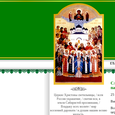
ГЛ
Сл
па
25
Церкве Христовы светильницы, / всея
России украшение, / святии вси, в
Ва
земли Сибиристей просиявшии, /
Владыку всех молите / мир
Вс
вселенней даровати / и душам нашим велию
це
милость.