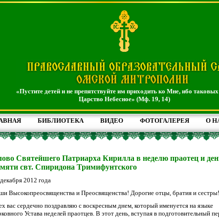
«Пустите детей и не препятствуйте им приходить ко Мне, ибо таковых
Царство Небесное» (Мф. 19, 14)
АВНАЯ
БИБЛИОТЕКА
ВИДЕО
ФОТОГАЛЕРЕЯ
О Н
ово Святейшего Патриарха Кирилла в неделю праотец и ден
мяти свт. Спиридона Тримифунтского
 декабря 2012 года
ши Высокопреосвященства и Преосвященства! Дорогие отцы, братия и сестры
ех вас сердечно поздравляю с воскресным днем, который именуется на языке
рковного Устава неделей праотцев. В этот день, вступая в подготовительный пе