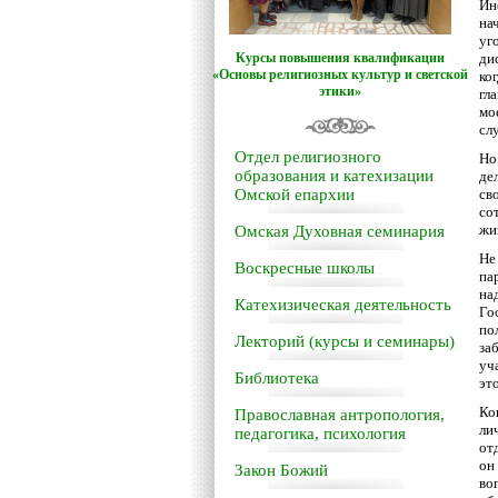
Ин
на
уг
Курсы повышения квалификации
ди
«Основы религиозных культур и светской
ко
этики»
гл
мо
сл
Отдел религиозного
Но
образования и катехизации
де
Омской епархии
св
со
жи
Омская Духовная семинария
Не
Воскресные школы
па
на
Катехизическая деятельность
Го
по
Лекторий (курсы и семинары)
за
уч
Библиотека
эт
Ко
Православная антропология,
ли
педагогика, психология
от
он
Закон Божий
во