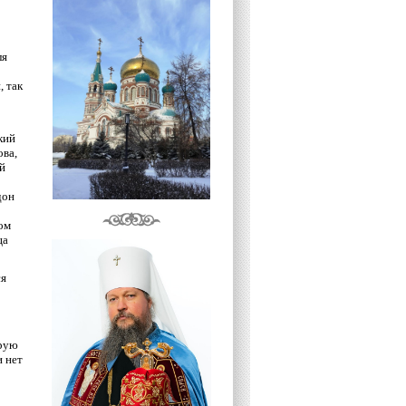
ля
, так
кий
ова,
й
дон
ом
ца
ся
орую
и нет