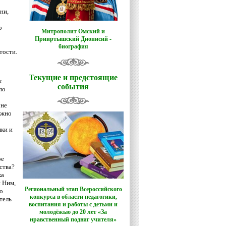
ни,
о
Митрополит Омский и
Прииртышский Дионисий -
биография
тости.
Текущие и предстоящие
к
события
по
 не
ужно
лки и
ое
ства?
ка
с Ним,
Региональный этап Всероссийского
о
конкурса в области педагогики,
тель
воспитания и работы с детьми и
молодёжью до 20 лет «За
нравственный подвиг учителя»