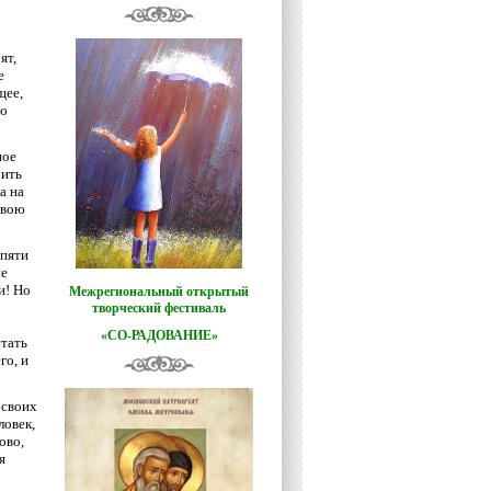
ят,
е
щее,
по
ное
оить
а на
свою
 пяти
не
и! Но
Межрегиональный открытый
творческий фестиваль
«СО-РАДОВАНИЕ»
стать
го, и
 своих
ловек,
ово,
я