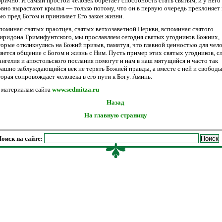
орично. И самый простой человек обретает способность стать святым, и у него
овно вырастают крылья — только потому, что он в первую очередь преклоняет 
ою пред Богом и принимает Его закон жизни.
поминая святых праотцев, святых ветхозаветной Церкви, вспоминая святого
иридона Тримифунтского, мы прославляем сегодня святых угодников Божиих,
торые откликнулись на Божий призыв, памятуя, что главной ценностью для чел
ляется общение с Богом и жизнь с Ним. Пусть пример этих святых угодников, с
ангелия и апостольского послания помогут и нам в наш мятущийся и часто так
рашно заблуждающийся век не терять Божией правды, а вместе с ней и свободы
торая сопровождает человека в его пути к Богу. Аминь.
 материалам сайта
www.sedmitza.ru
Назад
На главную страницу
оиск на сайте: