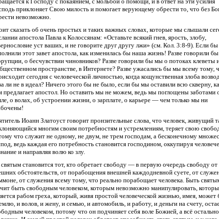
ращается к Господу с покаянием, с мольбой о помощи, и в ответ на эти усилия
сподь приклоняет Свою милость и помогает верующему обрести то, что без Бо
рести невозможно.
оит сказать об очень простых и таких важных словах, которые мы слышали сег
слании апостола Павла к Колоссянам: «Оставьте всякий гнев, ярость, злобу,
вернословие уст ваших, и не говорите друг другу лжи» (см. Кол. 3:8-9). Если б
полнили этот завет апостола, как изменилась бы наша жизнь! Разве говорили бы
ррупции, о бесчувствии чиновников? Разве говорили бы мы о потоках клеветы 
общественном пространстве, в Интернете? Разве ужасались бы мы всему тому, 
оисходит сегодня с человеческой личностью, когда кощунственная злоба возво
ва ли не в идеал? Ничего этого бы не было, если бы мы оставили всю скверну, ка
м предлагает апостол. Но оставить мы не можем, ведь мы поглощены заботами 
мле, о волах, об устроении жизни, о зарплате, о карьере — чем только мы ни
абочены!
ятитель Иоанн Златоуст говорит пронзительные слова, что человек, живущий т
клоняющийся многим своим потребностям и устремлениям, теряет свою свобод
тому что служит не одному, не двум, не трем господам, а бесконечному множе
спод, ведь каждая его потребность становится господином, оккупируя человеч
знание и направляя волю ко злу.
 святым становится тот, кто обретает свободу — в первую очередь свободу от
ешних обстоятельств, от порабощения внешней каждодневной суете, от служе
ммоне, от служения всему тому, что реально порабощает человека. Быть свят
ачит быть свободным человеком, которым невозможно манипулировать, которы
ляется рабом греха, который, живя простой человеческой жизнью, имея, может 
емлю, и волов, и жену, и семью, и автомобиль, и работу, и деньги на счету, оста
ободным человеком, потому что он подчиняет себя воле Божией, а всё остально