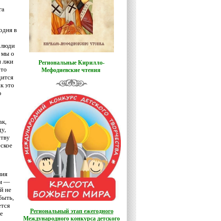
га
одня в
ы люди
 мы о
и лжи
Региональные Кирилло-
что
Мефодиевские чтения
дится
к это
о
ак,
у,
ству
еское
ния
ым —
й не
быть,
ется
Региональный этап ежегодного
е
Международного конкурса детского