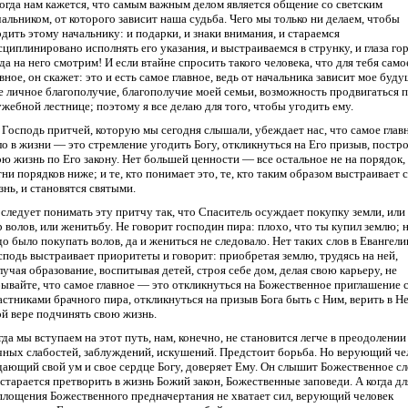
огда нам кажется, что самым важным делом является общение со светским
чальником, от которого зависит наша судьба. Чего мы только ни делаем, чтобы
одить этому начальнику: и подарки, и знаки внимания, и стараемся
сциплинировано исполнять его указания, и выстраиваемся в струнку, и глаза гор
гда на него смотрим! И если втайне спросить такого человека, что для тебя само
авное, он скажет: это и есть самое главное, ведь от начальника зависит мое буду
е личное благополучие, благополучие моей семьи, возможность продвигаться 
ужебной лестнице; поэтому я все делаю для того, чтобы угодить ему.
 Господь притчей, которую мы сегодня слышали, убеждает нас, что самое глав
ло в жизни — это стремление угодить Богу, откликнуться на Его призыв, постр
ою жизнь по Его закону. Нет большей ценности — все остальное не на порядок, 
тни порядков ниже; и те, кто понимает это, те, кто таким образом выстраивает 
знь, и становятся святыми.
 следует понимать эту притчу так, что Спаситель осуждает покупку земли, или
р волов, или женитьбу. Не говорит господин пира: плохо, что ты купил землю; 
до было покупать волов, да и жениться не следовало. Нет таких слов в Евангели
сподь выстраивает приоритеты и говорит: приобретая землю, трудясь на ней,
лучая образование, воспитывая детей, строя себе дом, делая свою карьеру, не
бывайте, что самое главное — это откликнуться на Божественное приглашение 
астниками брачного пира, откликнуться на призыв Бога быть с Ним, верить в Не
ой вере подчинять свою жизнь.
гда мы вступаем на этот путь, нам, конечно, не становится легче в преодолении
чных слабостей, заблуждений, искушений. Предстоит борьба. Но верующий че
дающий свой ум и свое сердце Богу, доверяет Ему. Он слышит Божественное сл
 старается претворить в жизнь Божий закон, Божественные заповеди. А когда дл
площения Божественного предначертания не хватает сил, верующий человек