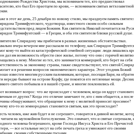
азднованию Рождества Христова, мы вспоминаем тех, кто предшествовал
асителю, кто был Его праотцем по крови, — вспоминаем святых ветхозаветной
ркви.
кже в этот же день, 25 декабря по новому стилю, мы празднуем память святите
иридона Тримифунтского, чудотворца, известного своим особо сильным
едстательством пред лицом Божиим. Как святитель Николай почитается на Руси
иридон Тримифунтский — в Греции, и оба эти святителя близки русской душе.
святителю Спиридону мы прибегаем в разных жизненных обстоятельствах.
квально вчера вечером мне рассказали по телефону, как Спиридон Тримифунтс
мог кому-то выйти из катастрофической семейной ситуации: люди лишались кр
 он дал им возможность обрести свое жилье, потому что они с горячей молитво
ращались к нему. Многие из тех, кто занимается коммерцией, кто берет на себя
ветственность за экономику страны, также свидетельствуют, что святой Спири
могает и в решении вопросов экономического характера. Этот угодник Божий
рошо известен многим русским паломникам, которые, посещая Бари, на обратн
ти нередко бывают на острове Корфу, где покоятся его нетленные мощи. Десни
ликого святого побывала и в нашей стране, и многие поклонились ей.
вот возникает вопрос: что же происходит с человеком, когда он вдруг становит
личным от других? Когда это отличие замечают те, кто с ним общается, а после
нчины обнаруживают, что обращение к нему с молитвой приносит просимое?
чему кто-то из земнородных становится святым, как это происходит?
есть человек, иже жив будет и не согрешит», говорится в дивной молитве, кот
 читаем на заупокойном богослужении. Это означает, что и святые согрешали, 
 одного человека безгрешного, кроме Господа Иисуса Христа и Его Пречистой
тери, — все остальные несут на себе печать греха и умножают его своими
ибками, своими собственными грехами.