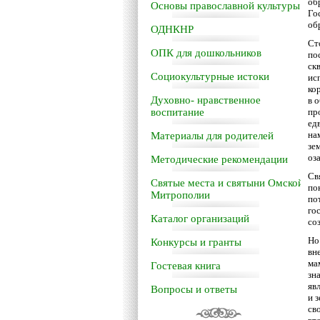
об
Основы православной культуры
Го
об
ОДНКНР
Ст
ОПК для дошкольников
по
ск
Социокультурные истоки
ис
ко
Духовно- нравственное
в 
воспитание
пр
ед
на
Материалы для родителей
зе
оз
Методические рекомендации
Св
Святые места и святыни Омской
по
Митрополии
по
го
Каталог организаций
со
Но
Конкурсы и гранты
вн
ма
Гостевая книга
зн
яв
Вопросы и ответы
и з
св