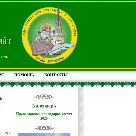
 есть
АС
ПОМОЩЬ
КОНТАКТЫ
ь
Календарь
Православный календарь: август
2026
!
риод к