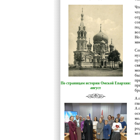
Чт
чт
от
со
по
во
Но
мн
Се
ну
пу
св
мо
бы
пр
По страницам истории Омской Епархии:
пр
август
бр
А 
гл
А 
ос
мо
бы
ро
ве