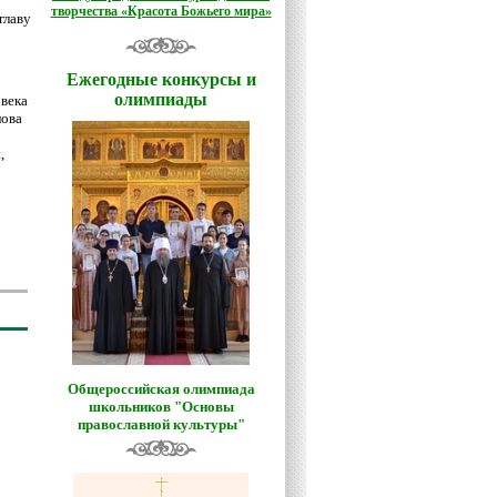
творчества «Красота Божьего мира»
главу
Ежегодные конкурсы и
олимпиады
овека
лова
,
Общероссийская олимпиада
школьников "Основы
православной культуры"