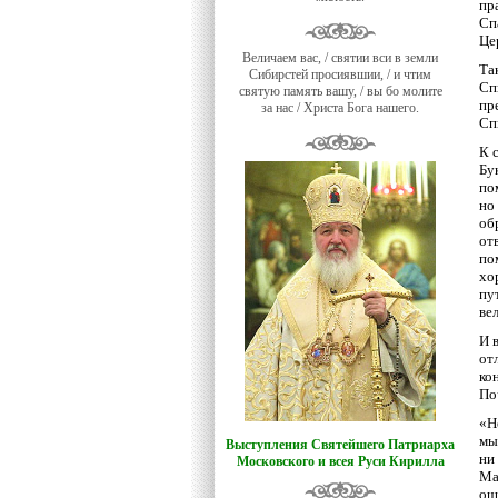
пр
Сп
Це
Величаем вас, / святии вси в земли
Та
Сибирстей просиявшии, / и чтим
Сп
святую память вашу, / вы бо молите
пр
за нас / Христа Бога нашего.
Сп
К 
Бу
по
но
об
от
по
хо
пу
ве
И 
от
ко
По
«Н
мы
Выступления Святейшего Патриарха
ни
Московского и всея Руси Кирилла
Ма
ош