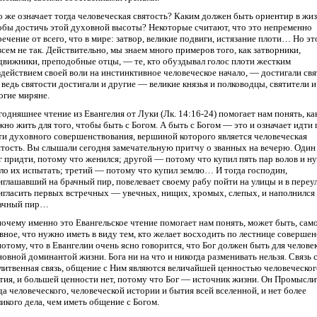
о же означает тогда человеческая святость? Каким должен быть ориентир в жиз
обы достичь этой духовной высоты? Некоторые считают, что это непременно
речение от всего, что в мире: затвор, великие подвиги, истязание плоти… Но эт
всем не так. Действительно, мы знаем много примеров того, как затворники,
движники, преподобные отцы, — те, кто обуздывал голос плоти жестким
здействием своей воли на инстинктивное человеческое начало, — достигали свя
 ведь святости достигали и другие — великие князья и полководцы, святители и
огие миряне.
годняшнее чтение из Евангелия от Луки (Лк. 14:16-24) помогает нам понять, ка
жно жить для того, чтобы быть с Богом. А быть с Богом — это и означает идти 
ти духовного совершенствования, вершиной которого является человеческая
ятость. Вы слышали сегодня замечательную притчу о званных на вечерю. Один
г придти, потому что женился; другой — потому что купил пять пар волов и н
ло их испытать; третий — потому что купил землю… И тогда господин,
иглашавший на брачный пир, повелевает своему рабу пойти на улицы и в переу
игласить первых встречных — увечных, нищих, хромых, слепых, и наполнился
ачный пир…
почему именно это Евангельское чтение помогает нам понять, может быть, сам
авное, что нужно иметь в виду тем, кто желает восходить по лестнице совершен
потому, что в Евангелии очень ясно говорится, что Бог должен быть для челове
новной доминантой жизни. Бога ни на что и никогда разменивать нельзя. Связь 
литвенная связь, общение с Ним являются величайшей ценностью человеческог
тия, и большей ценности нет, потому что Бог — источник жизни. Он Промысли
да человеческого, человеческой истории и бытия всей вселенной, и нет более
ликого дела, чем иметь общение с Богом.