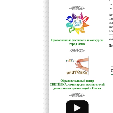
вт
сл
св
Вс
Сп
ко
яв
Ев
ст
ко
Православные фестивали и конкурсы
город Омск
По
П
Образовательный центр
СВЕТЁЛКА,
семинар для воспитателей
дошкольных организаций г.Омска