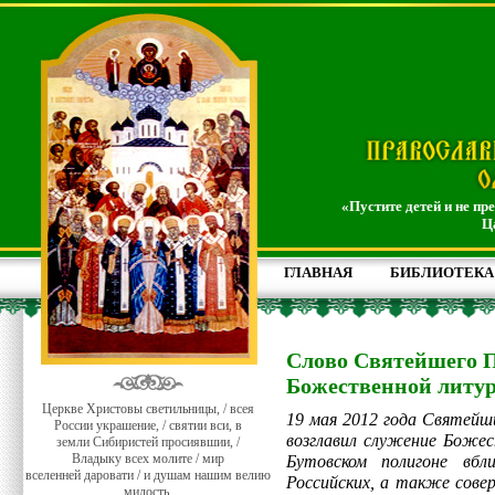
«Пустите детей и не пр
Ц
ГЛАВНАЯ
БИБЛИОТЕКА
Слово Святейшего П
Божественной литур
Церкве Христовы светильницы, / всея
19 мая 2012 года Святейш
России украшение, / святии вси, в
возглавил служение Боже
земли Сибиристей просиявшии, /
Владыку всех молите / мир
Бутовском полигоне вбл
вселенней даровати / и душам нашим велию
Российских, а также сове
милость.