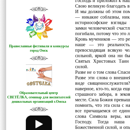
Господь и приложил к на
Свою великую благодать в
И мы должны об этом помн
— никакие соблазны, ника
историософские взгляды
замки человеческой счаст
погибали, потому что это 
Кровь мучеников — это ре
наше — это реальность
Православные фестивали и конкурсы
превосходящая всякую че
город Омск
сильной, яркой она ни бы
Святых Христовых Таин 
силой.
Разве не о том слова Спаси
Разве эти слова о внешне
виде священнослужителя
наверное, кто-то, когда е
Образовательный центр
страшного забора, в зек
СВЕТЁЛКА,
семинар для воспитателей
месте. Сила Божия превыш
дошкольных организаций г.Омска
помнить, что эта сила с н
все причащаемся от един
слова Символа веры, к
Господу. Тогда наша 
Божественной силой, и оп