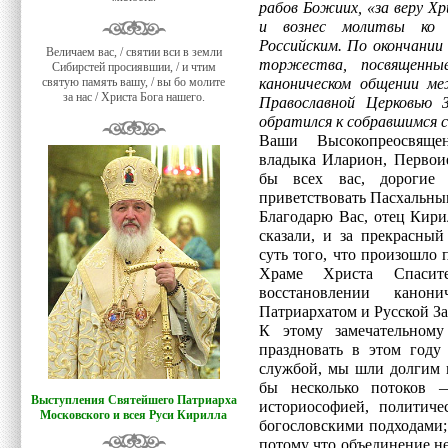
рабов Божиих, «за веру Х
и вознес молитвы ко 
Российским. По окончании
Величаем вас, / святии вси в земли
торжества, посвященны
Сибирстей просиявшии, / и чтим
святую память вашу, / вы бо молите
каноническом общении м
за нас / Христа Бога нашего.
Православной Церковью З
обратился к собравшимся 
Ваши Высокопреосвяще
владыка Иларион, Первои
бы всех вас, дорогие 
приветствовать Пасхальны
Благодарю Вас, отец Кири
сказали, и за прекрасный
суть того, что произошло 
Храме Христа Спасит
восстановлении канон
Патриархатом и Русской З
К этому замечательному
праздновать в этом году
службой, мы шли долгим 
бы несколько потоков 
Выступления Святейшего Патриарха
историософией, политиче
Московского и всея Руси Кирилла
богословскими подходами;
потому что объединение н