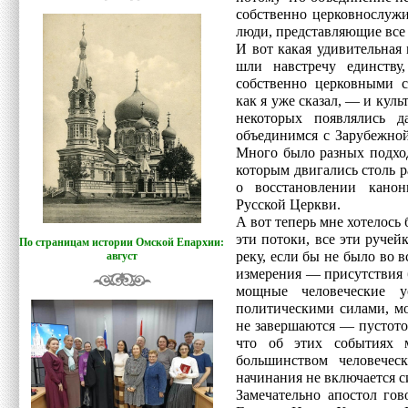
собственно церковнослужи
люди, представляющие все 
И вот какая удивительная
шли навстречу единству
собственно церковными с
как я уже сказал, — и куль
некоторых появлялись д
объединимся с Зарубежно
Много было разных подход
которым двигались столь 
о восстановлении кано
Русской Церкви.
А вот теперь мне хотелось 
эти потоки, все эти руче
По страницам истории Омской Епархии:
реку, если бы не было во 
август
измерения — присутствия 
мощные человеческие у
политическими силами, м
не завершаются — пустото
что об этих событиях 
большинством человечес
начинания не включается с
Замечательно апостол гов