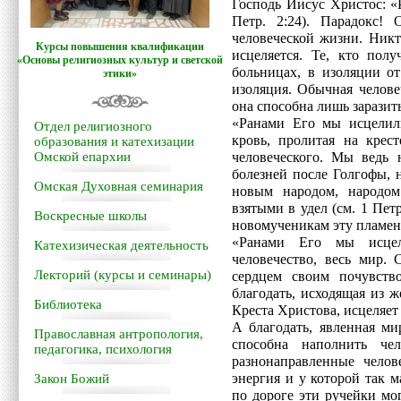
Господь Иисус Христос: «
Петр. 2:24). Парадокс!
человеческой жизни. Ник
Курсы повышения квалификации
исцеляется. Те, кто пол
«Основы религиозных культур и светской
больницах, в изоляции от
этики»
изоляция. Обычная челове
она способна лишь заразить
«Ранами Его мы исцелили
Отдел религиозного
кровь, пролитая на крес
образования и катехизации
Омской епархии
человеческого. Мы ведь 
болезней после Голгофы, 
Омская Духовная семинария
новым народом, народом
взятыми в удел (см. 1 Пет
Воскресные школы
новомученикам эту пламен
«Ранами Его мы исцел
Катехизическая деятельность
человечество, весь мир.
Лекторий (курсы и семинары)
сердцем своим почувств
благодать, исходящая из 
Библиотека
Креста Христова, исцеляе
А благодать, явленная ми
Православная антропология,
способна наполнить че
педагогика, психология
разнонаправленные челов
энергия и у которой так 
Закон Божий
по дороге эти ручейки мог