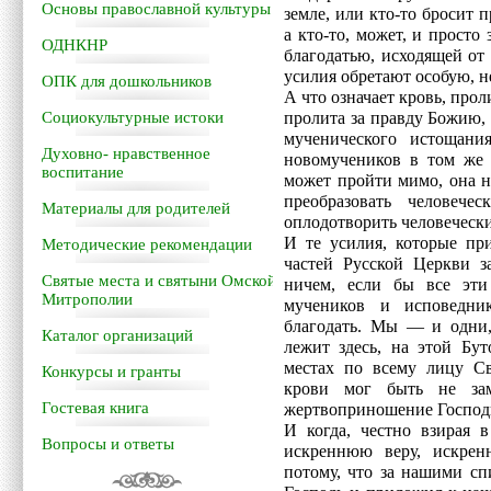
Основы православной культуры
земле, или кто-то бросит 
а кто-то, может, и просто 
ОДНКНР
благодатью, исходящей от
усилия обретают особую, 
ОПК для дошкольников
А что означает кровь, про
Социокультурные истоки
пролита за правду Божию, 
мученического истощан
Духовно- нравственное
новомучеников в том же 
воспитание
может пройти мимо, она н
преобразовать человеч
Материалы для родителей
оплодотворить человеческ
И те усилия, которые пр
Методические рекомендации
частей Русской Церкви з
Святые места и святыни Омской
ничем, если бы все эт
Митрополии
мучеников и исповедни
благодать. Мы — и одни,
Каталог организаций
лежит здесь, на этой Бу
местах по всему лицу Св
Конкурсы и гранты
крови мог быть не за
Гостевая книга
жертвоприношение Господь
И когда, честно взирая 
Вопросы и ответы
искреннюю веру, искрен
потому, что за нашими с