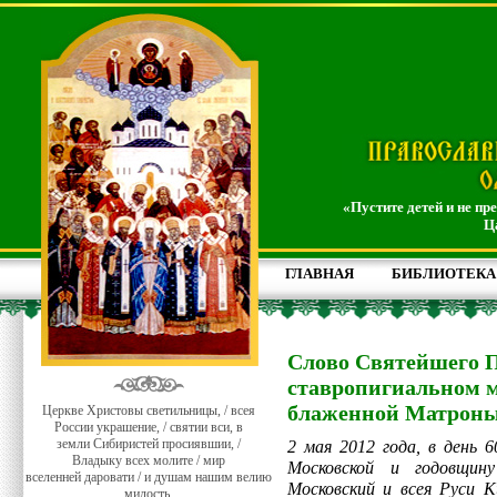
«Пустите детей и не пр
Ц
ГЛАВНАЯ
БИБЛИОТЕКА
Слово Святейшего 
ставропигиальном м
блаженной Матрон
Церкве Христовы светильницы, / всея
России украшение, / святии вси, в
земли Сибиристей просиявшии, /
2 мая 2012 года, в день
Владыку всех молите / мир
Московской и годовщин
вселенней даровати / и душам нашим велию
Московский и всея Руси 
милость.