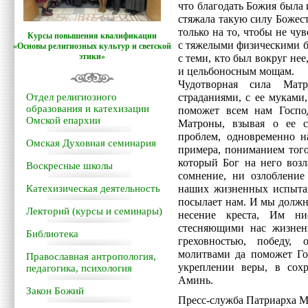
что благодать Божия была и
стяжала такую силу Божест
только на то, чтобы не чу
Курсы повышения квалификации
с тяжелыми физическими б
«Основы религиозных культур и светской
этики»
с теми, кто был вокруг нее
и цельбоносным мощам.
Чудотворная сила Мат
Отдел религиозного
страданиями, с ее муками
образования и катехизации
поможет всем нам Госпо
Омской епархии
Матроны, взывая о ее 
проблем, одновременно н
Омская Духовная семинария
примера, пониманием того,
который Бог на него возл
Воскресные школы
сомнение, ни озлобление
Катехизическая деятельность
наших жизненных испытан
посылает нам. И мы должн
Лекторий (курсы и семинары)
несение креста, Им ни
стесняющими нас жизненн
Библиотека
греховностью, победу,
молитвами да поможет Го
Православная антропология,
укреплении веры, в со
педагогика, психология
Аминь.
Закон Божий
Пресс-служба Патриарха М