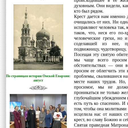
происходившее в ее жиз
духовным. Они видели, ка
кто был рядом.
Крест дается нам именно 
очищались от них. Ни одн
исправляют человека так,
таков, что, неся его по-
человеческие грехи, но 
соделавшей из нее, п
подвижницу, чудотворицу,
Посещая эту святую обите
мы чаще всего просим
обстоятельствах — они 
просим ее облегчить эти 
проблемы, свалившиеся на
По страницам истории Омской Епархии:
август
месте наших трудов. Но,
просимое, мы не должн
проникаться не только же
глубочайшим убеждением в
есть путь ко спасению. И
том, чтобы она молитвами 
исцелила нас от наших ст
крест, во славу Божию и се
Святая праведная Матрона