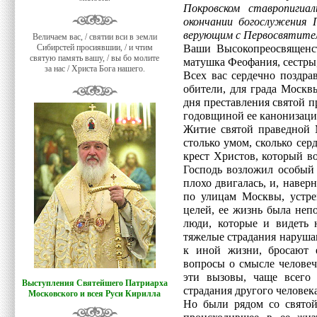
Покровском ставропиги
окончании богослужения 
верующим с Первосвятител
Величаем вас, / святии вси в земли
Сибирстей просиявшии, / и чтим
Ваши Высокопреосвященст
святую память вашу, / вы бо молите
матушка Феофания, сестры,
за нас / Христа Бога нашего.
Всех вас сердечно поздра
обители, для града Москв
дня преставления святой 
годовщиной ее канонизаци
Житие святой праведной 
столько умом, сколько сер
крест Христов, который в
Господь возложил особый 
плохо двигалась, и, наверн
по улицам Москвы, устре
целей, ее жизнь была неп
люди, которые и видеть 
тяжелые страдания наруша
к иной жизни, бросают 
вопросы о смысле человеч
эти вызовы, чаще всего 
Выступления Святейшего Патриарха
страдания другого человека
Московского и всея Руси Кирилла
Но были рядом со святой