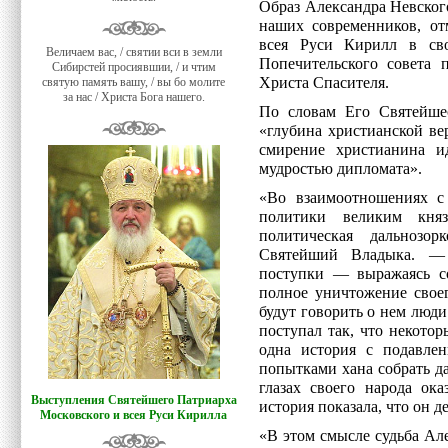
Образ Александра Невског
наших современников, о
всея Руси Кирилл в св
Величаем вас, / святии вси в земли
Попечительского совета
Сибирстей просиявшии, / и чтим
Христа Спасителя.
святую память вашу, / вы бо молите
за нас / Христа Бога нашего.
По словам Его Святейшес
«глубина христианской ве
смирение христианина и
мудростью дипломата».
«Во взаимоотношениях с
политики великим кня
политическая дальнозо
Святейший Владыка. — 
поступки — выражаясь с
полное уничтожение своег
будут говорить о нем люди
поступал так, что некотор
одна история с подавлен
попытками хана собрать д
глазах своего народа ока
Выступления Святейшего Патриарха
история показала, что он 
Московского и всея Руси Кирилла
«В этом смысле судьба Ал