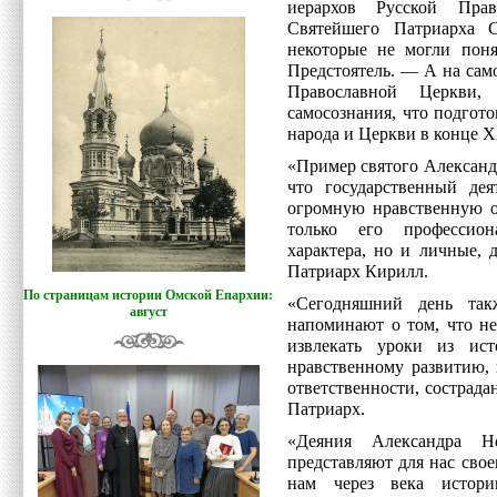
иерархов Русской Пра
Святейшего Патриарха С
некоторые не могли пон
Предстоятель. — А на сам
Православной Церкви,
самосознания, что подгот
народа и Церкви в конце X
«Пример святого Александр
что государственный дея
огромную нравственную о
только его профессион
характера, но и личные,
Патриарх Кирилл.
По страницам истории Омской Епархии:
«Сегодняшний день так
август
напоминают о том, что не
извлекать уроки из ис
нравственному развитию,
ответственности, сострад
Патриарх.
«Деяния Александра Н
представляют для нас свое
нам через века истор