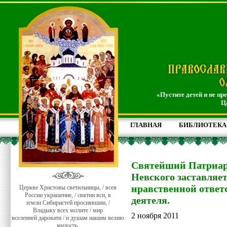
«Пустите детей и не пр
Ц
ГЛАВНАЯ
БИБЛИОТЕКА
Святейший Патриар
Невского заставляет
нравственной ответ
Церкве Христовы светильницы, / всея
России украшение, / святии вси, в
деятеля.
земли Сибиристей просиявшии, /
Владыку всех молите / мир
2 ноября 2011
вселенней даровати / и душам нашим велию
милость.