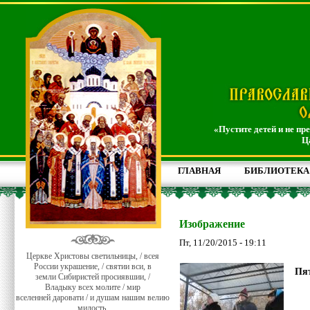
«Пустите детей и не пр
Ц
ГЛАВНАЯ
БИБЛИОТЕКА
Изображение
Пт, 11/20/2015 - 19:11
Церкве Христовы светильницы, / всея
России украшение, / святии вси, в
Пят
земли Сибиристей просиявшии, /
Владыку всех молите / мир
вселенней даровати / и душам нашим велию
милость.