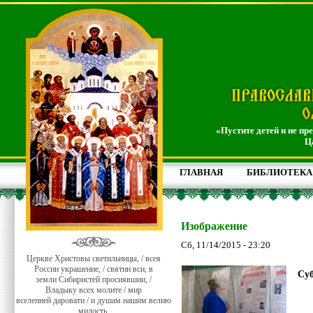
«Пустите детей и не пр
Ц
ГЛАВНАЯ
БИБЛИОТЕКА
Изображение
Сб, 11/14/2015 - 23:20
Церкве Христовы светильницы, / всея
России украшение, / святии вси, в
Суб
земли Сибиристей просиявшии, /
Владыку всех молите / мир
вселенней даровати / и душам нашим велию
милость.