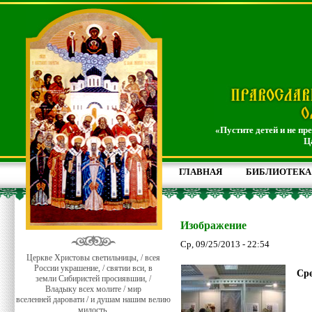
«Пустите детей и не пр
Ц
ГЛАВНАЯ
БИБЛИОТЕКА
Изображение
Ср, 09/25/2013 - 22:54
Церкве Христовы светильницы, / всея
России украшение, / святии вси, в
Сре
земли Сибиристей просиявшии, /
Владыку всех молите / мир
вселенней даровати / и душам нашим велию
милость.