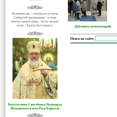
Величаем вас, / святии вси в земли
Сибирстей просиявшии, / и чтим
святую память вашу, / вы бо молите
за нас / Христа Бога нашего.
Добавить комментарий
Поиск на сайте:
Выступления Святейшего Патриарха
Московского и всея Руси Кирилла