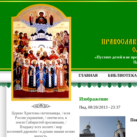
«Пустите детей и не пр
Ц
ГЛАВНАЯ
БИБЛИОТЕКА
Изображение
Пнд, 08/26/2013 - 23:37
Церкве Христовы светильницы, / всея
России украшение, / святии вси, в
Пон
земли Сибиристей просиявшии, /
Владыку всех молите / мир
вселенней даровати / и душам нашим велию
милость.