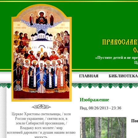
«Пустите детей и не пр
Ц
ГЛАВНАЯ
БИБЛИОТЕКА
Изображение
Пнд, 08/26/2013 - 23:36
Церкве Христовы светильницы, / всея
России украшение, / святии вси, в
Пон
земли Сибиристей просиявшии, /
Владыку всех молите / мир
вселенней даровати / и душам нашим велию
милость.