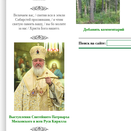
Величаем вас, / святии вси в земли
Сибирстей просиявшии, / и чтим
святую память вашу, / вы бо молите
за нас / Христа Бога нашего.
Добавить комментарий
Поиск на сайте:
Выступления Святейшего Патриарха
Московского и всея Руси Кирилла