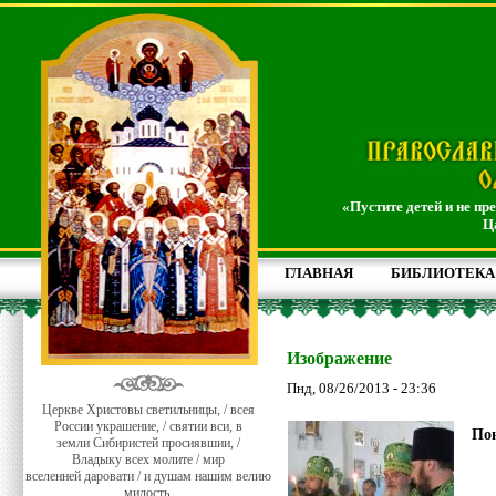
«Пустите детей и не пр
Ц
ГЛАВНАЯ
БИБЛИОТЕКА
Изображение
Пнд, 08/26/2013 - 23:36
Церкве Христовы светильницы, / всея
России украшение, / святии вси, в
Пон
земли Сибиристей просиявшии, /
Владыку всех молите / мир
вселенней даровати / и душам нашим велию
милость.