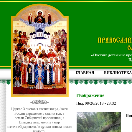
«Пустите детей и не пр
Ц
ГЛАВНАЯ
БИБЛИОТЕКА
Изображение
Пнд, 08/26/2013 - 23:32
Церкве Христовы светильницы, / всея
России украшение, / святии вси, в
Пон
земли Сибиристей просиявшии, /
Владыку всех молите / мир
вселенней даровати / и душам нашим велию
милость.