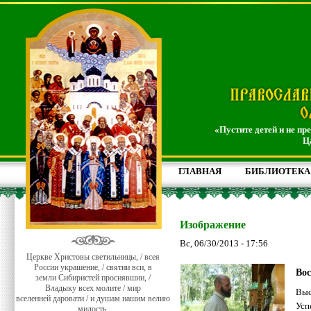
«Пустите детей и не пр
Ц
ГЛАВНАЯ
БИБЛИОТЕКА
Изображение
Вс, 06/30/2013 - 17:56
Церкве Христовы светильницы, / всея
России украшение, / святии вси, в
Вос
земли Сибиристей просиявшии, /
Владыку всех молите / мир
Выс
вселенней даровати / и душам нашим велию
Усп
милость.