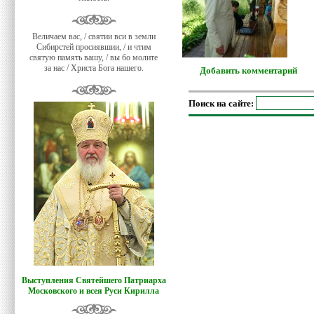
Величаем вас, / святии вси в земли
Сибирстей просиявшии, / и чтим
святую память вашу, / вы бо молите
за нас / Христа Бога нашего.
Добавить комментарий
Поиск на сайте:
Выступления Святейшего Патриарха
Московского и всея Руси Кирилла