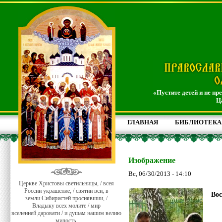
«Пустите детей и не пр
Ц
ГЛАВНАЯ
БИБЛИОТЕКА
Изображение
Вс, 06/30/2013 - 14:10
Церкве Христовы светильницы, / всея
России украшение, / святии вси, в
Вос
земли Сибиристей просиявшии, /
Владыку всех молите / мир
вселенней даровати / и душам нашим велию
милость.