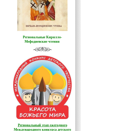
Региональные Кирилло-
Мефодиевские чтения
Региональный этап ежегодного
Международного конкурса детского