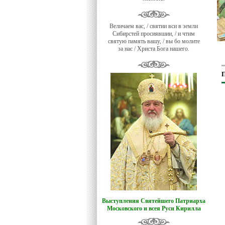
Величаем вас, / святии вси в земли
Сибирстей просиявшии, / и чтим
святую память вашу, / вы бо молите
за нас / Христа Бога нашего.
П
Выступления Святейшего Патриарха
Московского и всея Руси Кирилла