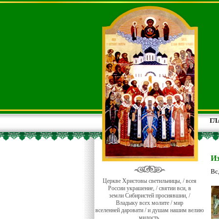
ГЛ
И
Вс
Церкве Христовы светильницы, / всея
России украшение, / святии вси, в
земли Сибиристей просиявшии, /
Владыку всех молите / мир
вселенней даровати / и душам нашим велию
милость.