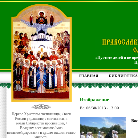
«Пустите детей и не пр
Ц
ГЛАВНАЯ
БИБЛИОТЕКА
Изображение
Вс, 06/30/2013 - 12:09
Церкве Христовы светильницы, / всея
России украшение, / святии вси, в
Вос
земли Сибиристей просиявшии, /
Владыку всех молите / мир
вселенней даровати / и душам нашим велию
милость.