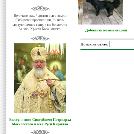
Величаем вас, / святии вси в земли
Сибирстей просиявшии, / и чтим
святую память вашу, / вы бо молите
за нас / Христа Бога нашего.
Добавить комментарий
Поиск на сайте:
Выступления Святейшего Патриарха
Московского и всея Руси Кирилла