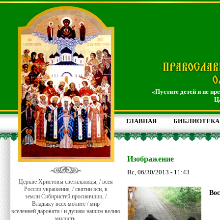
«Пустите детей и не пр
Ц
ГЛАВНАЯ
БИБЛИОТЕКА
Изображение
Вс, 06/30/2013 - 11:43
Церкве Христовы светильницы, / всея
России украшение, / святии вси, в
Вос
земли Сибиристей просиявшии, /
Владыку всех молите / мир
вселенней даровати / и душам нашим велию
милость.