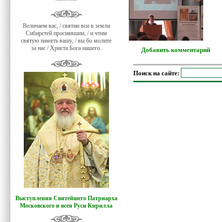
Величаем вас, / святии вси в земли
Сибирстей просиявшии, / и чтим
святую память вашу, / вы бо молите
за нас / Христа Бога нашего.
Добавить комментарий
Поиск на сайте:
Выступления Святейшего Патриарха
Московского и всея Руси Кирилла