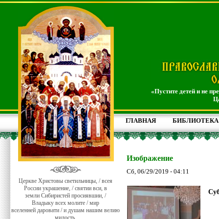
«Пустите детей и не пр
Ц
ГЛАВНАЯ
БИБЛИОТЕКА
Изображение
Сб, 06/29/2019 - 04:11
Церкве Христовы светильницы, / всея
России украшение, / святии вси, в
Суб
земли Сибиристей просиявшии, /
Владыку всех молите / мир
вселенней даровати / и душам нашим велию
милость.