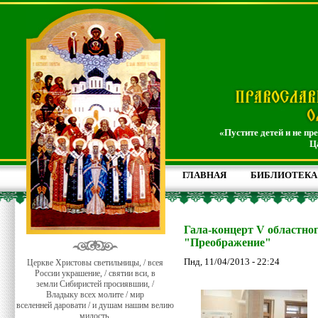
«Пустите детей и не пр
Ц
ГЛАВНАЯ
БИБЛИОТЕКА
Гала-концерт V областно
"Преображение"
Пнд, 11/04/2013 - 22:24
Церкве Христовы светильницы, / всея
России украшение, / святии вси, в
земли Сибиристей просиявшии, /
Владыку всех молите / мир
вселенней даровати / и душам нашим велию
милость.