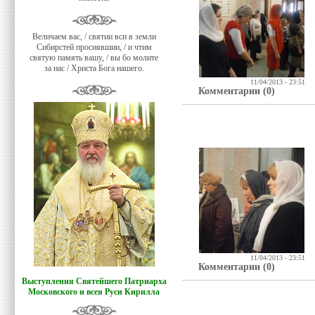
Величаем вас, / святии вси в земли
Сибирстей просиявшии, / и чтим
святую память вашу, / вы бо молите
за нас / Христа Бога нашего.
11/04/2013 - 23:51
Комментарии (0)
11/04/2013 - 23:51
Комментарии (0)
Выступления Святейшего Патриарха
Московского и всея Руси Кирилла