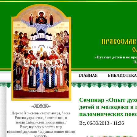
«Пустите детей и не пр
Ц
ГЛАВНАЯ
БИБЛИОТЕКА
Семинар «Опыт дух
детей и молодежи в 
паломнических поезд
Церкве Христовы светильницы, / всея
России украшение, / святии вси, в
земли Сибиристей просиявшии, /
Вс, 06/30/2013 - 11:36
Владыку всех молите / мир
вселенней даровати / и душам нашим велию
милость.